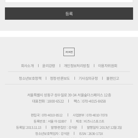
PC버전
회사소개
윤리강령
개인정보처리방침
이용자위원회
청소년보호정책
정정·반론보도
기사심의규정
불편신고
서울특별시 성동구 성수일로 39-34 서울숲더스페이스 12층
대표전화 : 1800-6522
팩스 : 070-4015-8658
편집국 : 070-4010-8512
사업본부 : 070-4010-7078
등록번호 : 서울 아 02897
제호 : 비즈니스포스트
등록일: 2013.11.13
발행·편집인 : 강석운
발행일자: 2013년 12월 2일
청소년보호책임자 : 강석운
ISSN : 2636-171X