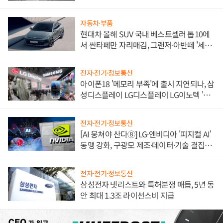
자동차·부품
현대차 올해 SUV 국내 베스트셀러 톱10에
서 싼타페만 자리매김, 그랜저·아반떼 '세단
쌍끌이'로 내수 방어
전자·전기·정보통신
아이폰18 '메모리 부족'에 출시 지연되나, 삼
성디스플레이 LG디스플레이 LG이노텍 '탈
애플' 수익 다각화 속도
전자·전기·정보통신
[AI 뭉쳐야 산다⑧] LG·엔비디아 '피지컬 AI'
동맹 강화, 구광모 제조·데이터·기술 결집
해 종합 로보틱스 기업으로
전자·전기·정보통신
삼성전자 넷리스트와 특허분쟁 매듭, 5년 동
안 최대 1.3조 라이선스비 지급