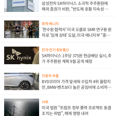
삼성전자 SK하이닉스 소극적 주주환원에
해외 증권가 비판, "반도체 호황 지속성 의
문"
화학·에너지
'한수원 협력사' 미국 오클로 SMR 연구용 원
자로 '임계 상태' 도달, 미국 에너지부 "중요
한 이정표"
전자·전기·정보통신
SK하이닉스 1주당 375원 현금배당 실시, 추
가 주주환원 계획 9월 공개 예정
자동차·부품
BYD코리아 가격 앞세워 수입차 4위 올랐지
만, BMW·벤츠보다 높은 공임비에 소비자
불만 폭발
사회
미국 법원 "트럼프 정부 풍력 프로젝트 동결
조치는 위법", 해제 명령 내려