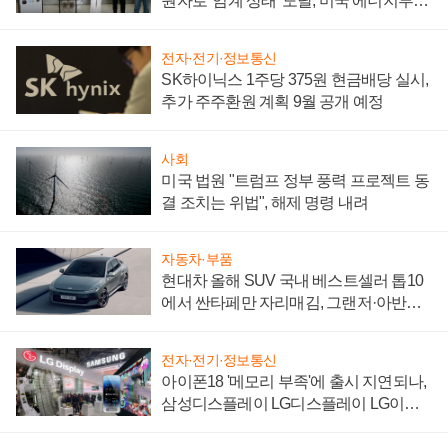
원자로 '임계 상태' 도달, 미국 에너지부
"중요한 이정표"
전자·전기·정보통신
SK하이닉스 1주당 375원 현금배당 실시,
추가 주주환원 계획 9월 공개 예정
사회
미국 법원 "트럼프 정부 풍력 프로젝트 동
결 조치는 위법", 해제 명령 내려
자동차·부품
현대차 올해 SUV 국내 베스트셀러 톱10
에서 싼타페만 자리매김, 그랜저·아반떼
'세단 쌍끌이'로 내수 방어
전자·전기·정보통신
아이폰18 '메모리 부족'에 출시 지연되나,
삼성디스플레이 LG디스플레이 LG이노
텍 '탈애플' 수익 다각화 속도