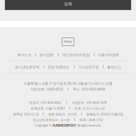
PC버전
회사소개
윤리강령
개인정보처리방침
이용자위원회
청소년보호정책
정정·반론보도
기사심의규정
불편신고
서울특별시 성동구 성수일로 39-34 서울숲더스페이스 12층
대표전화 : 1800-6522
팩스 : 070-4015-8658
편집국 : 070-4010-8512
사업본부 : 070-4010-7078
등록번호 : 서울 아 02897
제호 : 비즈니스포스트
등록일: 2013.11.13
발행·편집인 : 강석운
발행일자: 2013년 12월 2일
청소년보호책임자 : 강석운
ISSN : 2636-171X
Copyright ⓒ
B
USINESSPOST
. All rights reserved.