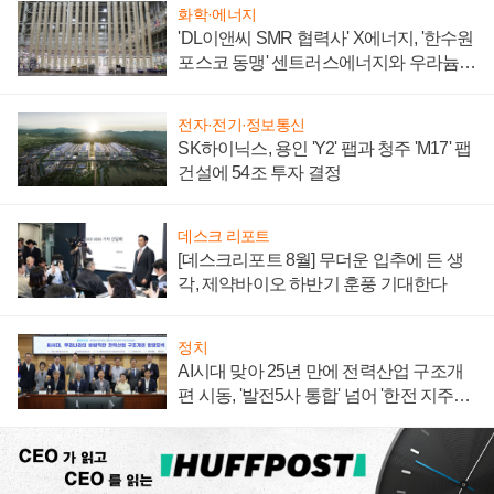
화학·에너지
'DL이앤씨 SMR 협력사' X에너지, '한수원
포스코 동맹' 센트러스에너지와 우라늄
계약 체결
전자·전기·정보통신
SK하이닉스, 용인 'Y2' 팹과 청주 'M17' 팹
건설에 54조 투자 결정
데스크 리포트
[데스크리포트 8월] 무더운 입추에 든 생
각, 제약바이오 하반기 훈풍 기대한다
정치
AI시대 맞아 25년 만에 전력산업 구조개
편 시동, '발전5사 통합' 넘어 '한전 지주사'
재편론도