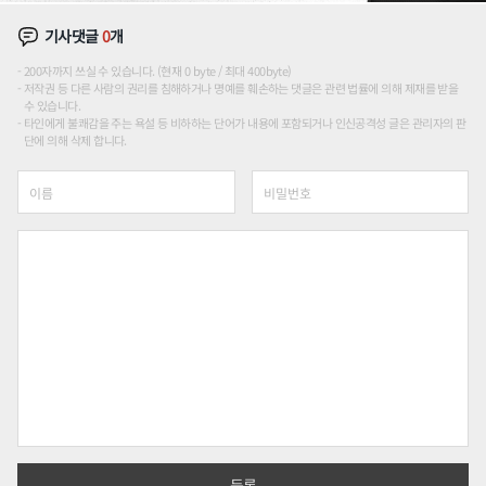
기사댓글
0
개
200자까지 쓰실 수 있습니다. (현재 0 byte / 최대 400byte)
저작권 등 다른 사람의 권리를 침해하거나 명예를 훼손하는 댓글은 관련 법률에 의해 제재를 받을
수 있습니다.
타인에게 불쾌감을 주는 욕설 등 비하하는 단어가 내용에 포함되거나 인신공격성 글은 관리자의 판
단에 의해 삭제 합니다.