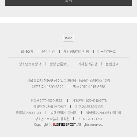
PC버전
회사소개
윤리강령
개인정보처리방침
이용자위원회
청소년보호정책
정정·반론보도
기사심의규정
불편신고
서울특별시 성동구 성수일로 39-34 서울숲더스페이스 12층
대표전화 : 1800-6522
팩스 : 070-4015-8658
편집국 : 070-4010-8512
사업본부 : 070-4010-7078
등록번호 : 서울 아 02897
제호 : 비즈니스포스트
등록일: 2013.11.13
발행·편집인 : 강석운
발행일자: 2013년 12월 2일
청소년보호책임자 : 강석운
ISSN : 2636-171X
Copyright ⓒ
B
USINESSPOST
. All rights reserved.