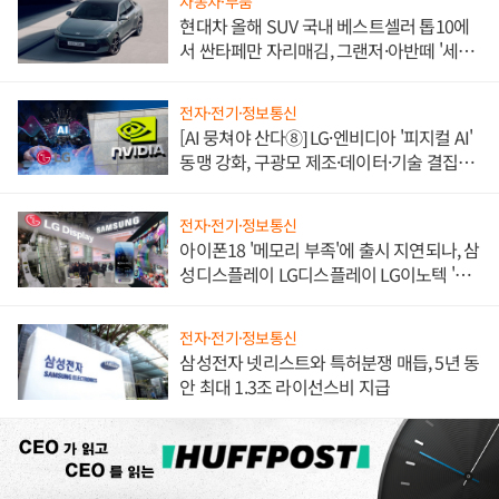
자동차·부품
현대차 올해 SUV 국내 베스트셀러 톱10에
서 싼타페만 자리매김, 그랜저·아반떼 '세단
쌍끌이'로 내수 방어
전자·전기·정보통신
[AI 뭉쳐야 산다⑧] LG·엔비디아 '피지컬 AI'
동맹 강화, 구광모 제조·데이터·기술 결집
해 종합 로보틱스 기업으로
전자·전기·정보통신
아이폰18 '메모리 부족'에 출시 지연되나, 삼
성디스플레이 LG디스플레이 LG이노텍 '탈
애플' 수익 다각화 속도
전자·전기·정보통신
삼성전자 넷리스트와 특허분쟁 매듭, 5년 동
안 최대 1.3조 라이선스비 지급