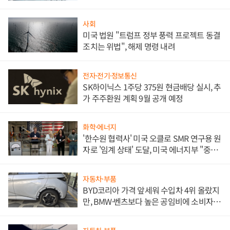
문"
사회
미국 법원 "트럼프 정부 풍력 프로젝트 동결
조치는 위법", 해제 명령 내려
전자·전기·정보통신
SK하이닉스 1주당 375원 현금배당 실시, 추
가 주주환원 계획 9월 공개 예정
화학·에너지
'한수원 협력사' 미국 오클로 SMR 연구용 원
자로 '임계 상태' 도달, 미국 에너지부 "중요
한 이정표"
자동차·부품
BYD코리아 가격 앞세워 수입차 4위 올랐지
만, BMW·벤츠보다 높은 공임비에 소비자
불만 폭발