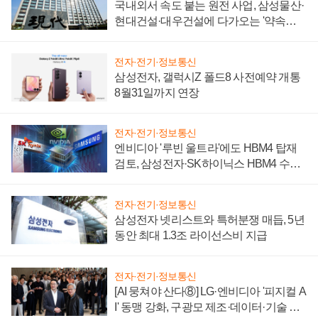
국내외서 속도 붙는 원전 사업, 삼성물산·
현대건설·대우건설에 다가오는 '약속의
시간'
전자·전기·정보통신
삼성전자, 갤럭시Z 폴드8 사전예약 개통
8월31일까지 연장
전자·전기·정보통신
엔비디아 '루빈 울트라'에도 HBM4 탑재
검토, 삼성전자·SK하이닉스 HBM4 수율
에 주도권 갈린다
전자·전기·정보통신
삼성전자 넷리스트와 특허분쟁 매듭, 5년
동안 최대 1.3조 라이선스비 지급
전자·전기·정보통신
[AI 뭉쳐야 산다⑧] LG·엔비디아 '피지컬 A
I' 동맹 강화, 구광모 제조·데이터·기술 결