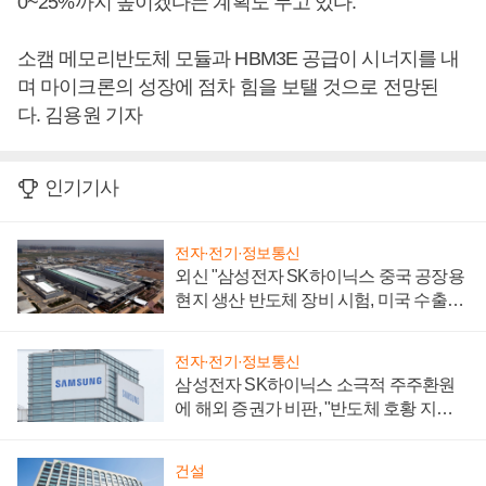
0~25%까지 높이겠다는 계획도 두고 있다.
소캠 메모리반도체 모듈과 HBM3E 공급이 시너지를 내
며 마이크론의 성장에 점차 힘을 보탤 것으로 전망된
다. 김용원 기자
인기기사
전자·전기·정보통신
외신 "삼성전자 SK하이닉스 중국 공장용
현지 생산 반도체 장비 시험, 미국 수출통
제 대비"
전자·전기·정보통신
삼성전자 SK하이닉스 소극적 주주환원
에 해외 증권가 비판, "반도체 호황 지속
성 의문"
건설