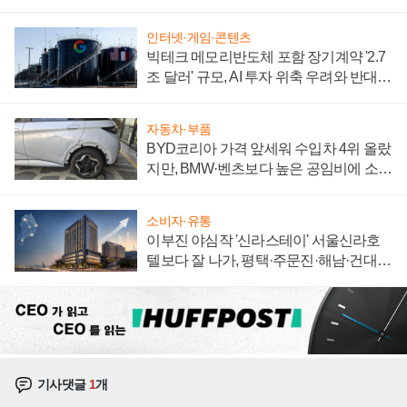
집해 종합 로보틱스 기업으로
인터넷·게임·콘텐츠
빅테크 메모리반도체 포함 장기계약 '2.7
조 달러' 규모, AI 투자 위축 우려와 반대
신호
자동차·부품
BYD코리아 가격 앞세워 수입차 4위 올랐
지만, BMW·벤츠보다 높은 공임비에 소비
자 불만 폭발
소비자·유통
이부진 야심작 '신라스테이' 서울신라호
텔보다 잘 나가, 평택·주문진·해남·건대로
성장판 더 넓힌다
기사댓글
1
개