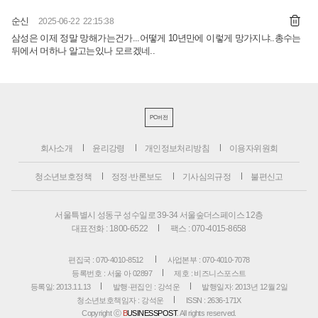
순신
2025-06-22 22:15:38
삼성은 이제 정말 망해가는건가...어떻게 10년만에 이렇게 망가지냐..총수는
뒤에서 머하나 알고는있나 모르겠네..
PC버전
회사소개
윤리강령
개인정보처리방침
이용자위원회
청소년보호정책
정정·반론보도
기사심의규정
불편신고
서울특별시 성동구 성수일로 39-34 서울숲더스페이스 12층
대표전화 : 1800-6522
팩스 : 070-4015-8658
편집국 : 070-4010-8512
사업본부 : 070-4010-7078
등록번호 : 서울 아 02897
제호 : 비즈니스포스트
등록일: 2013.11.13
발행·편집인 : 강석운
발행일자: 2013년 12월 2일
청소년보호책임자 : 강석운
ISSN : 2636-171X
Copyright ⓒ
B
USINESSPOST
. All rights reserved.