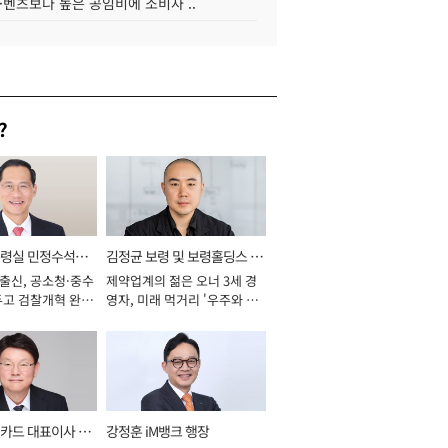
·벤츠보다 높은 공임비에 소비자 ..
?
통령실 민정수석비
김정균 보령 및 보령홀딩스 대
 출신, 공소청·중수
제약업계의 젊은 오너 3세 경
표이사 사장
두고 검찰개혁 완수
영자, 미래 먹거리 '우주와 헬
년]
스케어' 공들여 [2026년]
카드 대표이사 사
강정훈 iM뱅크 행장