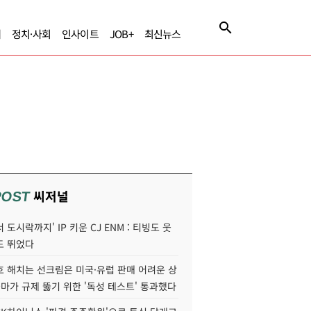
제
정치·사회
인사이트
JOB+
최신뉴스
씨저널
POST
 도시락까지' IP 키운 CJ ENM : 티빙도 웃
도 뛰었다
호 해치는 선크림은 미국·유럽 판매 어려운 상
콜마가 규제 뚫기 위한 '독성 테스트' 통과했다