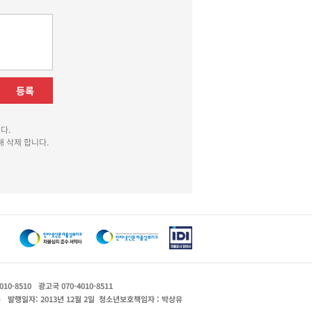
등록
다.
 삭제 합니다.
010-8510
광고국 070-4010-8511
운
발행일자: 2013년 12월 2일
청소년보호책임자 : 박상유