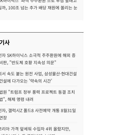
SK하이닉스 '파격 주주환원'으로 투심 달래고
까, 100조 넘는 추가 배당 재원에 쏠리는 눈
 기사
자 SK하이닉스 소극적 주주환원에 해외 증
비판, "반도체 호황 지속성 의문"
서 속도 붙는 원전 사업, 삼성물산·현대건설
건설에 다가오는 '약속의 시간'
법원 "트럼프 정부 풍력 프로젝트 동결 조치
법", 해제 명령 내려
자, 갤럭시Z 폴드8 사전예약 개통 8월31일
 연장
코리아 가격 앞세워 수입차 4위 올랐지만,