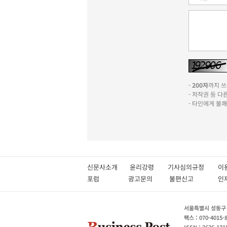
-
200자
까지 쓰실
- 저작권 등 
- 타인에게 불
신문사소개
윤리강령
기사심의규정
이
포럼
광고문의
불편신고
서울특별시 성동구 성
팩스 : 070-4015-
ISSN : 2636-171