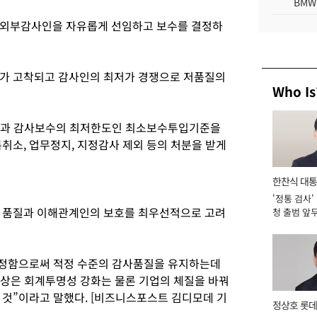
BMW
 외부감사인을 자유롭게 선임하고 보수를 결정하
계가 고착되고 감사인의 최저가 경쟁으로 저품질의
Who Is
간과 감사보수의 최저한도인 최소보수투입기준을
취소, 업무정지, 지정감사 제외 등의 처분을 받게
한찬식 대
'정통 검사'
서관
의 품질과 이해관계인의 보호를 최우선적으로 고려
청 출범 앞
맡아 [2026
 정함으로써 적정 수준의 감사품질을 유지하는데
향상은 회계투명성 강화는 물론 기업의 체질을 바꿔
 것”이라고 말했다. [비즈니스포스트 김디모데 기
정상호 롯데