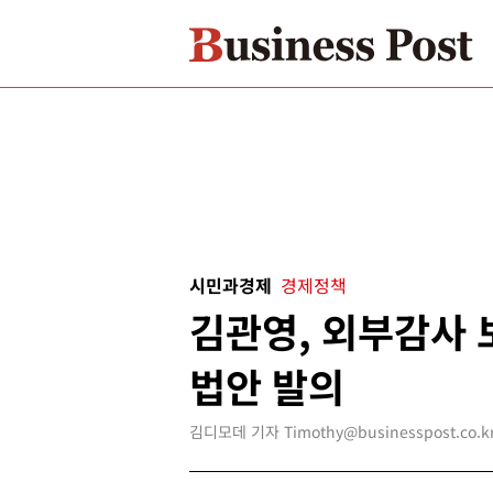
시민과경제
경제정책
김관영, 외부감사 
법안 발의
김디모데 기자 Timothy@businesspost.co.k