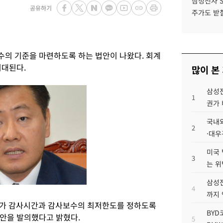
삼성전자 
공유하기
주가도 받칠
의 기준을 마련하도록 하는 법안이 나왔다. 회계
기대된다.
많이 본
삼성전
1
권가 
국내외
2
·대우
미국 
3
는 위
삼성전
4
까지
회가 감사시간과 감사보수의 최저한도를 정하도록
BYD
안을 발의했다고 밝혔다.
5