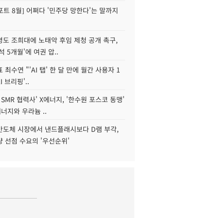
트 8월] 어쩌다 '민주당 망한다'는 말까지
병도 조희대에 노태악 후임 제청 공개 촉구,
석 5개월'에 여권 압..
 최수연 "'AI 탭' 한 달 만에 월간 사용자 1
I 브리핑'..
 SMR 협력사' X에너지, '한수원 포스코 동맹'
너지와 우라늄 ..
리반도체 시장에서 낸드플래시보다 D램 부각,
 선점 수요의 '우선순위'