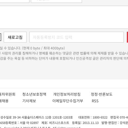
 수 있습니다. (현재 0 byte / 최대 400byte)
다른 사람의 권리를 침해하거나 명예를 훼손하는 댓글은 관련 법률에 의해 제재를 받을 수 있습니
쾌감을 주는 욕설 등 비하하는 단어가 내용에 포함되거나 인신공격성 글은 관리자의 판단에 의해
용자위원회
청소년보호정책
개인정보처리방침
정정·반론보도
인재채용
기사제보
이메일무단수집거부
RSS
수일로 39-34 서울숲더스페이스 12층 1201호-1203호
대표전화 : 1800-6522
편집국 070-4
8658
등록번호 : 서울 아 02897
제호: 비즈니스포스트
등록일: 2013.11.13
발행·편집인 : 강석
X
Copyright ? 2013 비즈니스포스트. All rights reserved.