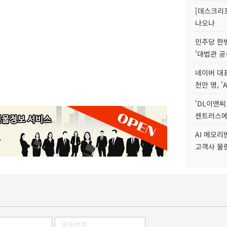
[데스크리포
나오나
민주당 한
'대법관 공
네이버 대표
천만 명, 'A
'DL이앤씨
센트러스에
AI 메모
고객사 물량