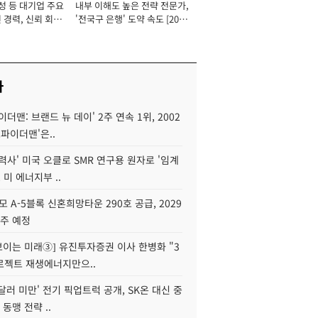
성 등 대기업 주요
내부 이해도 높은 전략 전문가,
 경력, 신뢰 회복
'전국구 은행' 도약 속도 [2026
[2026년]
년]
사
이더맨: 브랜드 뉴 데이' 2주 연속 1위, 2002
스파이더맨'은..
력사' 미국 오클로 SMR 연구용 원자로 '임계
 미 에너지부 ..
모 A-5블록 신혼희망타운 290호 공급, 2029
입주 예정
 보이는 미래③] 유진투자증권 이사 한병화 "3
로젝트 재생에너지만으..
 달러 미만' 전기 픽업트럭 공개, SK온 대신 중
 동맹 전략 ..