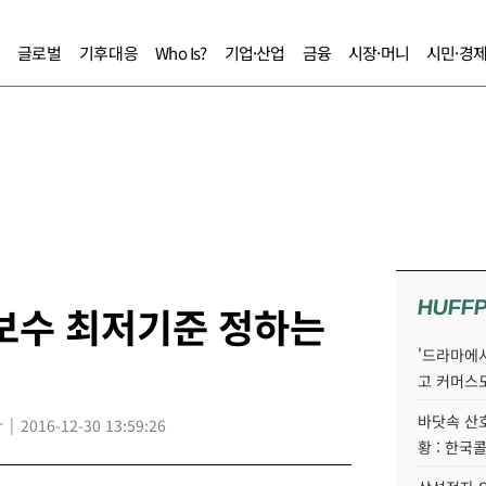
글로벌
기후대응
Who Is?
기업·산업
금융
시장·머니
시민·경
HUFF
보수 최저기준 정하는
'드라마에서
고 커머스
바닷속 산
r
2016-12-30 13:59:26
황 : 한국