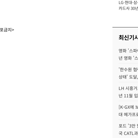
LG·현대·삼
장
카드사 30년
에 '초집중' 
배포금지>
최신기
영화 '스파
년 영화 '
'한수원 협
상태' 도달,
LH 시흥거
년 11월 
[K-GX에
대 메가프
포드 '3만
국 CATL과