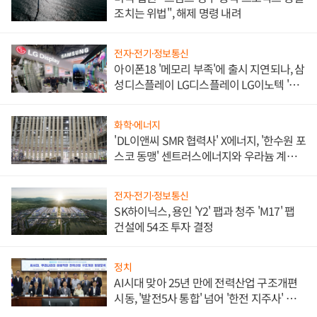
조치는 위법", 해제 명령 내려
전자·전기·정보통신
아이폰18 '메모리 부족'에 출시 지연되나, 삼
성디스플레이 LG디스플레이 LG이노텍 '탈
애플' 수익 다각화 속도
화학·에너지
'DL이앤씨 SMR 협력사' X에너지, '한수원 포
스코 동맹' 센트러스에너지와 우라늄 계약
체결
전자·전기·정보통신
SK하이닉스, 용인 'Y2' 팹과 청주 'M17' 팹
건설에 54조 투자 결정
정치
AI시대 맞아 25년 만에 전력산업 구조개편
시동, '발전5사 통합' 넘어 '한전 지주사' 재편
론도