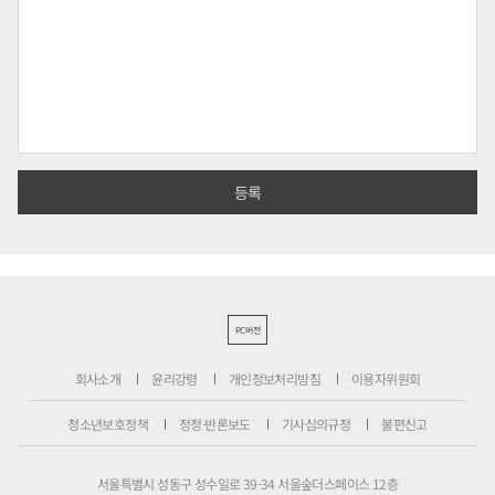
PC버전
회사소개
윤리강령
개인정보처리방침
이용자위원회
청소년보호정책
정정·반론보도
기사심의규정
불편신고
서울특별시 성동구 성수일로 39-34 서울숲더스페이스 12층