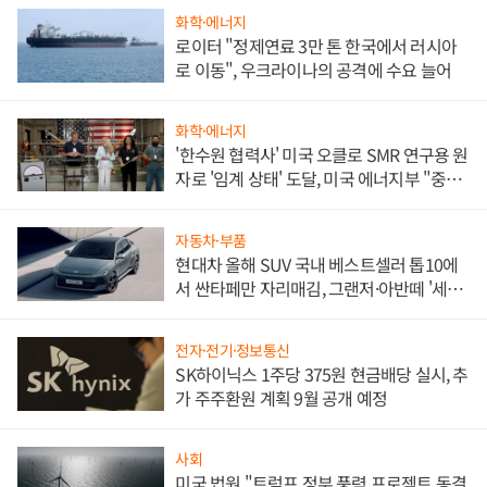
화학·에너지
로이터 "정제연료 3만 톤 한국에서 러시아
로 이동", 우크라이나의 공격에 수요 늘어
화학·에너지
'한수원 협력사' 미국 오클로 SMR 연구용 원
자로 '임계 상태' 도달, 미국 에너지부 "중요
한 이정표"
자동차·부품
현대차 올해 SUV 국내 베스트셀러 톱10에
서 싼타페만 자리매김, 그랜저·아반떼 '세단
쌍끌이'로 내수 방어
전자·전기·정보통신
SK하이닉스 1주당 375원 현금배당 실시, 추
가 주주환원 계획 9월 공개 예정
사회
미국 법원 "트럼프 정부 풍력 프로젝트 동결