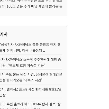
SK하이닉스 '파격 주주환원'으로 투심 달래고
까, 100조 넘는 추가 배당 재원에 쏠리는 눈
 기사
"삼성전자 SK하이닉스 중국 공장용 현지 생
도체 장비 시험, 미국 수출통제 ..
자 SK하이닉스 소극적 주주환원에 해외 증
비판, "반도체 호황 지속성 의문"
서 속도 붙는 원전 사업, 삼성물산·현대건설
건설에 다가오는 '약속의 시간'
자, 갤럭시Z 폴드8 사전예약 개통 8월31일
 연장
아 '루빈 울트라'에도 HBM4 탑재 검토, 삼