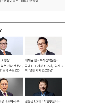
·SK하이닉스 HBM4 수율에..
?
뱅크 행장
배재규 한국투자신탁운용 대
 높은 전략 전문가,
국내 ETF 시장 선구자, '업계 3
표이사 사장
' 도약 속도 [2026
위' 탈환 과제 [2026년]
효성 대표이사 부회
김동명 LG에너지솔루션 대표