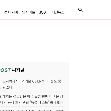
제
정치·사회
인사이트
JOB+
최신뉴스
씨저널
POST
 도시락까지' IP 키운 CJ ENM : 티빙도 웃
도 뛰었다
호 해치는 선크림은 미국·유럽 판매 어려운 상
콜마가 규제 뚫기 위한 '독성 테스트' 통과했다