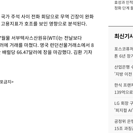
효성과 인적 
장
정화 단계 들
 국가 주석 사이 전화 회담으로 무역 긴장이 완화
 고용지표가 호조를 보인 영향으로 분석된다.
최신기
7월물 서부텍사스산원유(WTI)는 전날보다
58달러에 거래를 마쳤다. 영국 런던선물거래소에서 8
포스코퓨처엠
한 배럴당 66.47달러에 장을 마감했다. 김환 기자
톤 6년 장
산업은행 
'지방 이전
배포금지>
한식 프랜
139억으로
LG 회장 
'피지컬 AI
공정위 은행
15조 과징