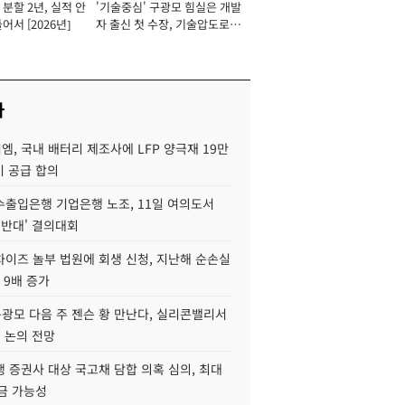
분할 2년, 실적 안
'기술중심' 구광모 힘실은 개발
이사 사장
어서 [2026년]
자 출신 첫 수장, 기술압도로
경쟁력 확보 사활 [2026년]
사
, 국내 배터리 제조사에 LFP 양극재 19만
기 공급 합의
수출입은행 기업은행 노조, 11일 여의도서
 반대' 결의대회
차이즈 놀부 법원에 회생 신청, 지난해 순손실
 9배 증가
구광모 다음 주 젠슨 황 만난다, 실리콘밸리서
' 논의 전망
 증권사 대상 국고채 담합 의혹 심의, 최대
금 가능성