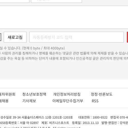
 수 있습니다. (현재 0 byte / 최대 400byte)
다른 사람의 권리를 침해하거나 명예를 훼손하는 댓글은 관련 법률에 의해 제재를 받을 수 있습니
쾌감을 주는 욕설 등 비하하는 단어가 내용에 포함되거나 인신공격성 글은 관리자의 판단에 의해
용자위원회
청소년보호정책
개인정보처리방침
정정·반론보도
인재채용
기사제보
이메일무단수집거부
RSS
수일로 39-34 서울숲더스페이스 12층 1201호-1203호
대표전화 : 1800-6522
편집국 070-4
8658
등록번호 : 서울 아 02897
제호: 비즈니스포스트
등록일: 2013.11.13
발행·편집인 : 강석
X
Copyright ? 2013 비즈니스포스트. All rights reserved.