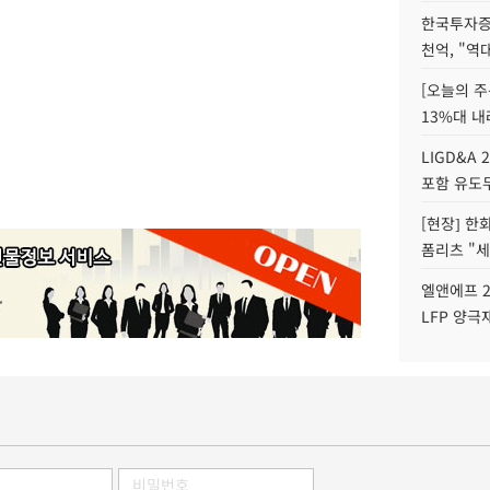
한국투자증
천억, "역
[오늘의 주
13%대 내
LIGD&A 
포함 유도무
[현장] 한
폼리츠 "세
엘앤에프 2
LFP 양극