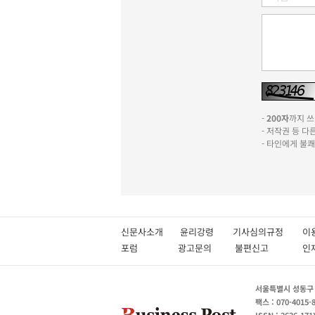
-
200자
까지 쓰실
- 저작권 등 
- 타인에게 불
신문사소개
윤리강령
기사심의규정
이
포럼
광고문의
불편신고
서울특별시 성동구 성
팩스 : 070-4015-
ISSN : 2636-171