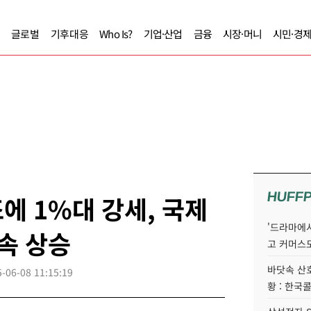
글로벌
기후대응
Who Is?
기업·산업
금융
시장·머니
시민·경
HUFF
에 1%대 강세, 국제
'드라마에서
속 상승
고 커머스
바닷속 산
-06-08 11:15:19
황 : 한국