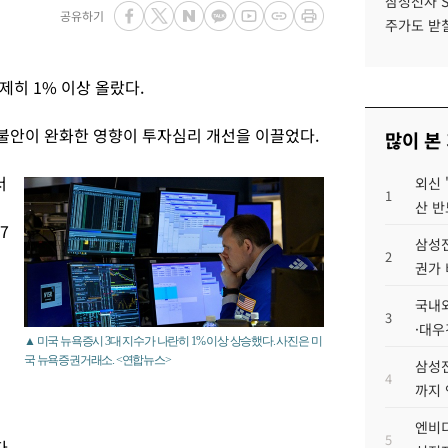
삼성전자 
공유하기
주가도 받칠
제히 1% 이상 올랐다.
불안이 완화한 영향이 투자심리 개선을 이끌었다.
많이 본
서
외신 
1
산 반
7
삼성전
2
권가 
국내외
3
·대우
▲ 미국 뉴욕증시 3대 지수가 나란히 1% 이상 상승했다. 사진은 미
국 뉴욕증권거래소. <연합뉴스>
삼성전
4
까지
엔비디
5
.