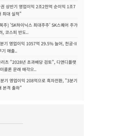
권 상반기 영업이익 2조2천억 순이익 1조7
대 최대 실적"
목주] 'SK하이닉스 최대주주' SK스퀘어 주가
려, 코스피 반도..
2분기 영업이익 1057억 29.5% 늘어, 천궁-II
기 매출..
화리츠 "2028년 초과배당 검토", 디앤디플랫
미콜론 문래 매각으..
분기 영업이익 208억으로 흑자전환, "3분기
재 본격 출하"