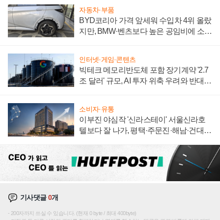
자동차·부품
BYD코리아 가격 앞세워 수입차 4위 올랐
지만, BMW·벤츠보다 높은 공임비에 소비
자 불만 폭발
인터넷·게임·콘텐츠
빅테크 메모리반도체 포함 장기계약 '2.7
조 달러' 규모, AI 투자 위축 우려와 반대
신호
소비자·유통
이부진 야심작 '신라스테이' 서울신라호
텔보다 잘 나가, 평택·주문진·해남·건대로
성장판 더 넓힌다
기사댓글
0
개
200자까지 쓰실 수 있습니다. (현재 0 byte / 최대 400byte)