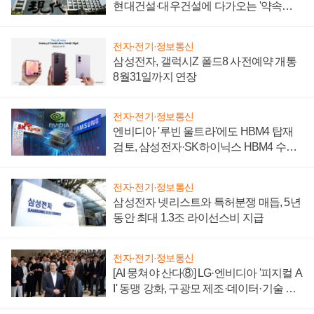
현대건설·대우건설에 다가오는 '약속의
시간'
전자·전기·정보통신
삼성전자, 갤럭시Z 폴드8 사전예약 개통
8월31일까지 연장
전자·전기·정보통신
엔비디아 '루빈 울트라'에도 HBM4 탑재
검토, 삼성전자·SK하이닉스 HBM4 수율
에 주도권 갈린다
전자·전기·정보통신
삼성전자 넷리스트와 특허분쟁 매듭, 5년
동안 최대 1.3조 라이선스비 지급
전자·전기·정보통신
[AI 뭉쳐야 산다⑧] LG·엔비디아 '피지컬 A
I' 동맹 강화, 구광모 제조·데이터·기술 결
집해 종합 로보틱스 기업으로