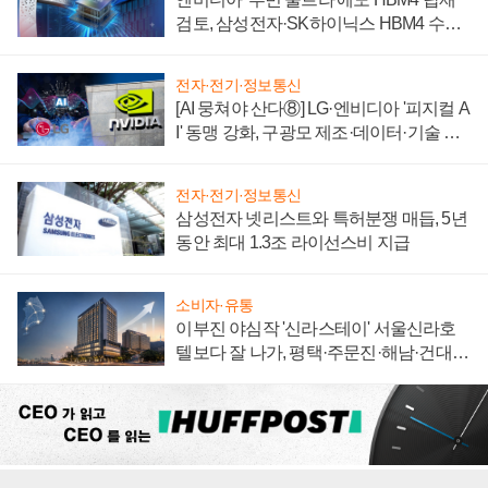
검토, 삼성전자·SK하이닉스 HBM4 수율
에 주도권 갈린다
전자·전기·정보통신
[AI 뭉쳐야 산다⑧] LG·엔비디아 '피지컬 A
I' 동맹 강화, 구광모 제조·데이터·기술 결
집해 종합 로보틱스 기업으로
전자·전기·정보통신
삼성전자 넷리스트와 특허분쟁 매듭, 5년
동안 최대 1.3조 라이선스비 지급
소비자·유통
이부진 야심작 '신라스테이' 서울신라호
텔보다 잘 나가, 평택·주문진·해남·건대로
성장판 더 넓힌다