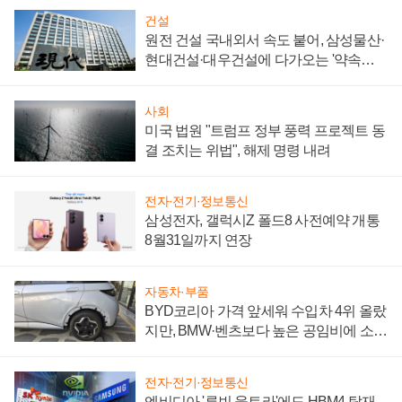
건설
원전 건설 국내외서 속도 붙어, 삼성물산·
현대건설·대우건설에 다가오는 '약속의
시간'
사회
미국 법원 "트럼프 정부 풍력 프로젝트 동
결 조치는 위법", 해제 명령 내려
전자·전기·정보통신
삼성전자, 갤럭시Z 폴드8 사전예약 개통
8월31일까지 연장
자동차·부품
BYD코리아 가격 앞세워 수입차 4위 올랐
지만, BMW·벤츠보다 높은 공임비에 소비
자 불만 폭발
전자·전기·정보통신
엔비디아 '루빈 울트라'에도 HBM4 탑재