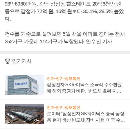
93억6980만 원, 강남 삼성동 힐스테이트 20억6천만 원
등으로 감정가 72억 원, 16억 원보다 30.1%, 28.5% 높았
다.
건수를 기준으로 살펴보면 5월 서울 아파트 경매는 전체
252가구 가운데 114가구가 낙찰됐다. 안수진 기자
인기기사
전자·전기·정보통신
삼성전자 SK하이닉스 소극적 주주환원
에 해외 증권가 비판, "반도체 호황 지속
성 의문"
전자·전기·정보통신
로이터 "삼성전자 SK하이닉스 중국 공장
용 현지 생산 반도체 장비 시험, 미국 수출
통제 대비"