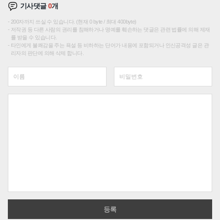
기사댓글
0
개
200자까지 쓰실 수 있습니다. (현재 0 byte / 최대 400byte)
저작권 등 다른 사람의 권리를 침해하거나 명예를 훼손하는 댓글은 관련 법률에 의해 제재
를 받을 수 있습니다.
타인에게 불쾌감을 주는 욕설 등 비하하는 단어가 내용에 포함되거나 인신공격성 글은 관
리자의 판단에 의해 삭제 합니다.