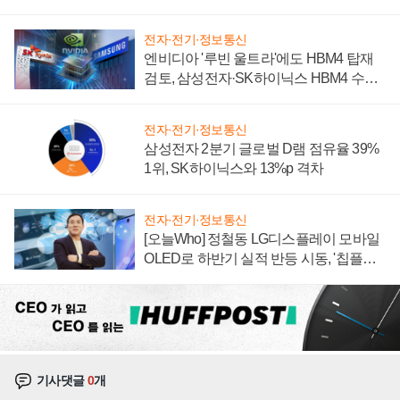
전자·전기·정보통신
엔비디아 '루빈 울트라'에도 HBM4 탑재
검토, 삼성전자·SK하이닉스 HBM4 수율
에 주도권 갈린다
전자·전기·정보통신
삼성전자 2분기 글로벌 D램 점유율 39%
1위, SK하이닉스와 13%p 격차
전자·전기·정보통신
[오늘Who] 정철동 LG디스플레이 모바일
OLED로 하반기 실적 반등 시동, '칩플레
이션'에 가격 인하 압박은 부담
기사댓글
0
개