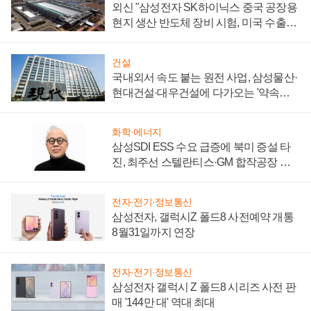
외신 "삼성전자 SK하이닉스 중국 공장용
현지 생산 반도체 장비 시험, 미국 수출통
제 대비"
건설
국내외서 속도 붙는 원전 사업, 삼성물산·
현대건설·대우건설에 다가오는 '약속의
시간'
화학·에너지
삼성SDI ESS 수요 급증에 북미 증설 타
진, 최주선 스텔란티스·GM 합작공장 건
설 재추진하나
전자·전기·정보통신
삼성전자, 갤럭시Z 폴드8 사전예약 개통
8월31일까지 연장
전자·전기·정보통신
삼성전자 갤럭시 Z 폴드8 시리즈 사전 판
매 '144만 대' 역대 최대