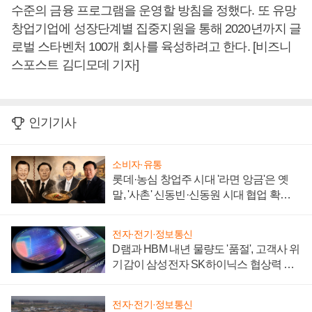
수준의 금융 프로그램을 운영할 방침을 정했다. 또 유망
창업기업에 성장단계별 집중지원을 통해 2020년까지 글
로벌 스타벤처 100개 회사를 육성하려고 한다. [비즈니
스포스트 김디모데 기자]
인기기사
소비자·유통
롯데·농심 창업주 시대 '라면 앙금'은 옛
말, '사촌' 신동빈·신동원 시대 협업 확대
일로
전자·전기·정보통신
D램과 HBM 내년 물량도 '품절', 고객사 위
기감이 삼성전자 SK하이닉스 협상력 더
키워
전자·전기·정보통신