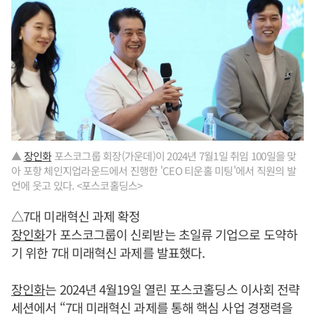
▲
장인화
포스코그룹 회장(가운데)이 2024년 7월1일 취임 100일을 맞
아 포항 체인지업라운드에서 진행한 'CEO 티운홀 미팅'에서 직원의 발
언에 웃고 있다. <포스코홀딩스>
△7대 미래혁신 과제 확정
장인화
가 포스코그룹이 신뢰받는 초일류 기업으로 도약하
기 위한 7대 미래혁신 과제를 발표했다.
장인화
는 2024년 4월19일 열린 포스코홀딩스 이사회 전략
세션에서 “7대 미래혁신 과제를 통해 핵심 사업 경쟁력을