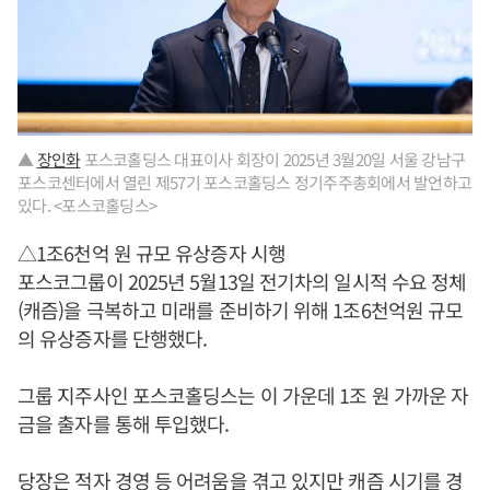
▲
장인화
포스코홀딩스 대표이사 회장이 2025년 3월20일 서울 강남구
포스코센터에서 열린 제57기 포스코홀딩스 정기주주총회에서 발언하고
있다. <포스코홀딩스>
△1조6천억 원 규모 유상증자 시행
포스코그룹이 2025년 5월13일 전기차의 일시적 수요 정체
(캐즘)을 극복하고 미래를 준비하기 위해 1조6천억원 규모
의 유상증자를 단행했다.
그룹 지주사인 포스코홀딩스는 이 가운데 1조 원 가까운 자
금을 출자를 통해 투입했다.
당장은 적자 경영 등 어려움을 겪고 있지만 캐즘 시기를 경