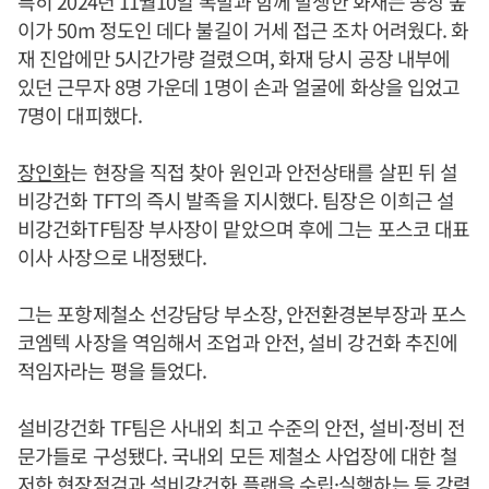
특히 2024년 11월10일 폭발과 함께 발생한 화재는 공장 높
이가 50m 정도인 데다 불길이 거세 접근 조차 어려웠다. 화
재 진압에만 5시간가량 걸렸으며, 화재 당시 공장 내부에
있던 근무자 8명 가운데 1명이 손과 얼굴에 화상을 입었고
7명이 대피했다.
장인화
는 현장을 직접 찾아 원인과 안전상태를 살핀 뒤 설
비강건화 TFT의 즉시 발족을 지시했다. 팀장은 이희근 설
비강건화TF팀장 부사장이 맡았으며 후에 그는 포스코 대표
이사 사장으로 내정됐다.
그는 포항제철소 선강담당 부소장, 안전환경본부장과 포스
코엠텍 사장을 역임해서 조업과 안전, 설비 강건화 추진에
적임자라는 평을 들었다.
설비강건화 TF팀은 사내외 최고 수준의 안전, 설비·정비 전
문가들로 구성됐다. 국내외 모든 제철소 사업장에 대한 철
저한 현장점검과 설비강건화 플랜을 수립·실행하는 등 강력