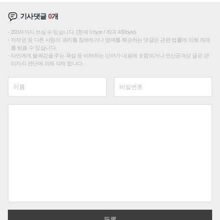
기사댓글
0
개
200자까지 쓰실 수 있습니다. (현재 0 byte / 최대 400byte)
저작권 등 다른 사람의 권리를 침해하거나 명예를 훼손하는 댓글은 관련 법률에 의해 제재
를 받을 수 있습니다.
타인에게 불쾌감을 주는 욕설 등 비하하는 단어가 내용에 포함되거나 인신공격성 글은 관
리자의 판단에 의해 삭제 합니다.