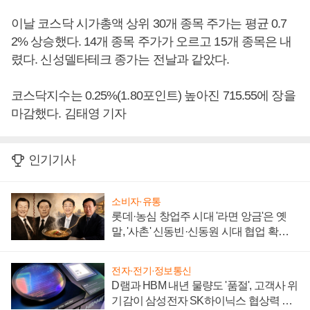
이날 코스닥 시가총액 상위 30개 종목 주가는 평균 0.7
2% 상승했다. 14개 종목 주가가 오르고 15개 종목은 내
렸다. 신성델타테크 종가는 전날과 같았다.
코스닥지수는 0.25%(1.80포인트) 높아진 715.55에 장을
마감했다. 김태영 기자
인기기사
소비자·유통
롯데·농심 창업주 시대 '라면 앙금'은 옛
말, '사촌' 신동빈·신동원 시대 협업 확대
일로
전자·전기·정보통신
D램과 HBM 내년 물량도 '품절', 고객사 위
기감이 삼성전자 SK하이닉스 협상력 더