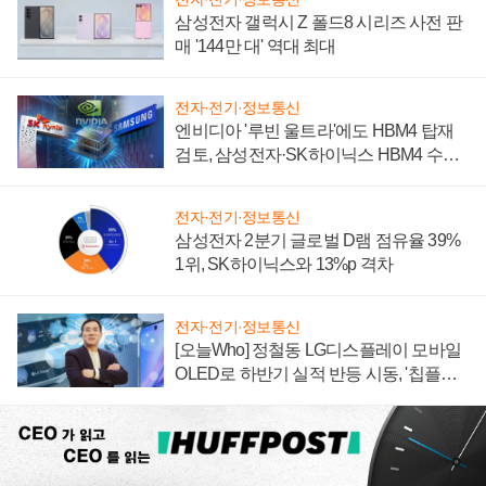
삼성전자 갤럭시 Z 폴드8 시리즈 사전 판
매 '144만 대' 역대 최대
전자·전기·정보통신
엔비디아 '루빈 울트라'에도 HBM4 탑재
검토, 삼성전자·SK하이닉스 HBM4 수율
에 주도권 갈린다
전자·전기·정보통신
삼성전자 2분기 글로벌 D램 점유율 39%
1위, SK하이닉스와 13%p 격차
전자·전기·정보통신
[오늘Who] 정철동 LG디스플레이 모바일
OLED로 하반기 실적 반등 시동, '칩플레
이션'에 가격 인하 압박은 부담