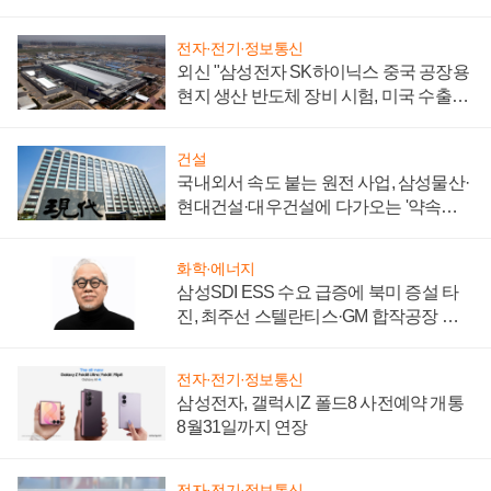
키워
전자·전기·정보통신
외신 "삼성전자 SK하이닉스 중국 공장용
현지 생산 반도체 장비 시험, 미국 수출통
제 대비"
건설
국내외서 속도 붙는 원전 사업, 삼성물산·
현대건설·대우건설에 다가오는 '약속의
시간'
화학·에너지
삼성SDI ESS 수요 급증에 북미 증설 타
진, 최주선 스텔란티스·GM 합작공장 건
설 재추진하나
전자·전기·정보통신
삼성전자, 갤럭시Z 폴드8 사전예약 개통
8월31일까지 연장
전자·전기·정보통신