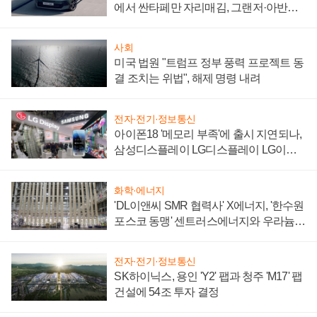
에서 싼타페만 자리매김, 그랜저·아반떼
'세단 쌍끌이'로 내수 방어
사회
미국 법원 "트럼프 정부 풍력 프로젝트 동
결 조치는 위법", 해제 명령 내려
전자·전기·정보통신
아이폰18 '메모리 부족'에 출시 지연되나,
삼성디스플레이 LG디스플레이 LG이노
텍 '탈애플' 수익 다각화 속도
화학·에너지
'DL이앤씨 SMR 협력사' X에너지, '한수원
포스코 동맹' 센트러스에너지와 우라늄
계약 체결
전자·전기·정보통신
SK하이닉스, 용인 'Y2' 팹과 청주 'M17' 팹
건설에 54조 투자 결정