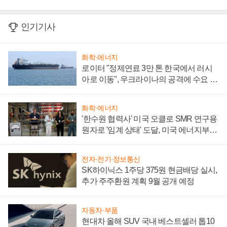
인기기사
화학·에너지
로이터 "정제연료 3만 톤 한국에서 러시
아로 이동", 우크라이나의 공격에 수요 늘
어
화학·에너지
'한수원 협력사' 미국 오클로 SMR 연구용
원자로 '임계 상태' 도달, 미국 에너지부
"중요한 이정표"
전자·전기·정보통신
SK하이닉스 1주당 375원 현금배당 실시,
추가 주주환원 계획 9월 공개 예정
자동차·부품
현대차 올해 SUV 국내 베스트셀러 톱10