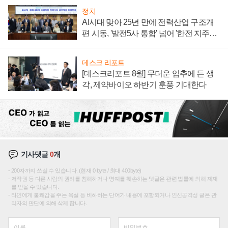
정치
AI시대 맞아 25년 만에 전력산업 구조개
편 시동, '발전5사 통합' 넘어 '한전 지주사'
재편론도
데스크 리포트
[데스크리포트 8월] 무더운 입추에 든 생
각, 제약바이오 하반기 훈풍 기대한다
기사댓글
0
개
200자까지 쓰실 수 있습니다. (현재 0 byte / 최대 400byte)
저작권 등 다른 사람의 권리를 침해하거나 명예를 훼손하는 댓글은 관련 법률에 의해 제재
를 받을 수 있습니다.
타인에게 불쾌감을 주는 욕설 등 비하하는 단어가 내용에 포함되거나 인신공격성 글은 관
리자의 판단에 의해 삭제 합니다.