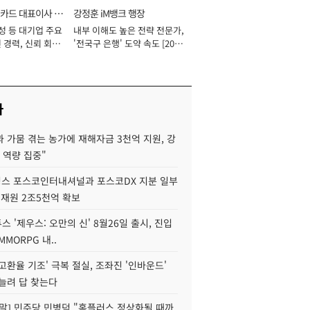
카드 대표이사 사
강정훈 iM뱅크 행장
성 등 대기업 주요
내부 이해도 높은 전략 전문가,
 경력, 신뢰 회복
'전국구 은행' 도약 속도 [2026
[2026년]
년]
사
 가뭄 겪는 농가에 재해자금 3천억 지원, 강
 역량 집중"
스 포스코인터내셔널과 포스코DX 지분 일부
 재원 2조5천억 확보
투스 '제우스: 오만의 신' 8월26일 출시, 진입
MMORPG 내..
고환율 기조' 극복 절실, 조좌진 '인바운드'
늘려 답 찾는다
정말] 민주당 민병덕 "홈플러스 정상화될 때까