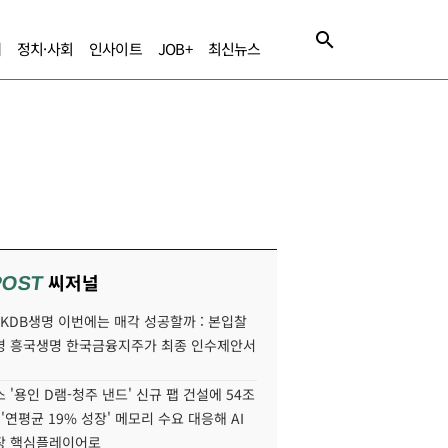
제
정치·사회
인사이트
JOB+
최신뉴스
씨저널
POST
' KDB생명 이번에는 매각 성공할까 : 본입찰
명 흥국생명 한국금융지주가 최종 인수제안서
 '용인 D램-청주 낸드' 신규 팹 건설에 54조
 '연평균 19% 성장' 메모리 수요 대응해 AI
장 핵심플레이어로