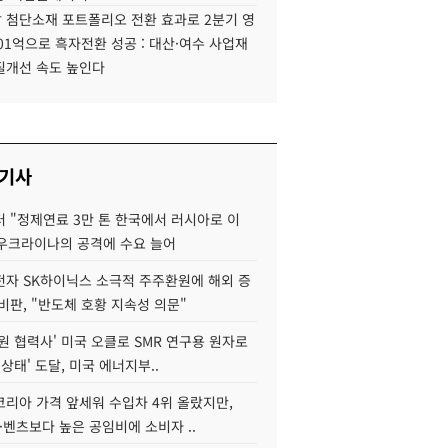
 첨단소재 포트폴리오 전환 효과로 2분기 영
01억으로 흑자전환 성공 : 대산·여수 사업재
질개선 속도 높인다
 기사
 "정제연료 3만 톤 한국에서 러시아로 이
 우크라이나의 공격에 수요 늘어
자 SK하이닉스 소극적 주주환원에 해외 증
비판, "반도체 호황 지속성 의문"
원 협력사' 미국 오클로 SMR 연구용 원자로
 상태' 도달, 미국 에너지부..
코리아 가격 앞세워 수입차 4위 올랐지만,
·벤츠보다 높은 공임비에 소비자 ..