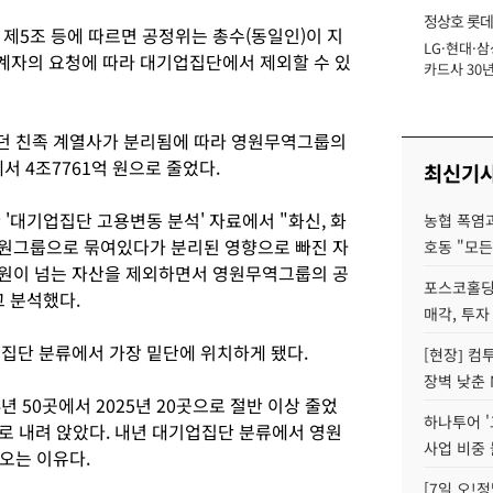
정상호 롯데
제5조 등에 따르면 공정위는 총수(동일인)이 지
LG·현대·삼
장
계자의 요청에 따라 대기업집단에서 제외할 수 있
카드사 30년
에 '초집중' 
던 친족 계열사가 분리됨에 따라 영원무역그룹의
서 4조7761억 원으로 줄었다.
최신기
 '대기업집단 고용변동 분석' 자료에서 "화신, 화
농협 폭염과
영원그룹으로 묶여있다가 분리된 영향으로 빠진 자
호동 "모든
조 원이 넘는 자산을 제외하면서 영원무역그룹의 공
포스코홀딩
고 분석했다.
매각, 투자
업집단 분류에서 가장 밑단에 위치하게 됐다.
[현장] 컴
장벽 낮춘 
 50곳에서 2025년 20곳으로 절반 이상 줄었
하나투어 '
하위로 내려 앉았다. 내년 대기업집단 분류에서 영원
사업 비중 
오는 이유다.
[7일 오!