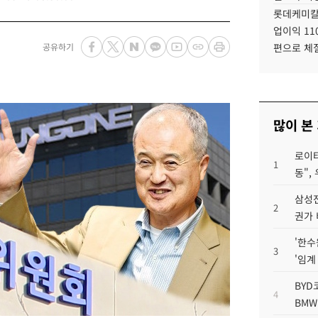
롯데케미칼
업이익 11
공유하기
편으로 체
많이 본
로이터
1
동",
삼성전
2
권가 
'한수
3
'임계
BYD
4
BMW