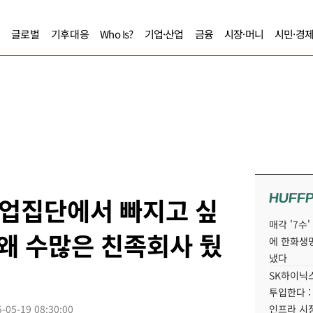
글로벌
기후대응
Who Is?
기업·산업
금융
시장·머니
시민·경
HUFF
업집단에서 빠지고 싶
매각 '7수
 왜 수많은 친족회사 뒀
에 한화생
냈다
SK하이닉스
투입한다 :
-05-19 08:30:00
인프라 시