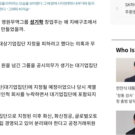
을 피하려는 모습을 보여왔다. 그 배경에 사익편취와 내부거래 등의
SK하
5
다. <그래픽 씨저널>
주환원
진 영원무역그룹
성기학
창업주는 왜 지배구조에서
 만들었을까.
대상기업집단 지정을 피하려고 했다는 의혹과 무
Who Is
 원을 넘긴 그룹을 공시의무가 생기는 대기업집단
단(대기업집단)에 지정될 예정이었으나 당시 계열
한찬식 대
인척 회사를 누락하면서 대기업집단에 포함되지
'정통 검사'
서관
청 출범 앞
맡아 [2026
집단으로 지정된 이후 화신, 화신정공, 글로벌오토
독립 경영되고 있어 분리돼야 한다고 공정거래위원