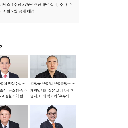
이닉스 1주당 375원 현금배당 실시, 추가 주
 계획 9월 공개 예정
?
통령실 민정수석비
김정균 보령 및 보령홀딩스 대
 출신, 공소청·중수
제약업계의 젊은 오너 3세 경
표이사 사장
두고 검찰개혁 완수
영자, 미래 먹거리 '우주와 헬
년]
스케어' 공들여 [2026년]