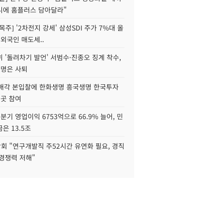
니에 홈플러스 담아달라"
목주] '2차전지 강세' 삼성SDI 주가 7%대 올
 외국인 매도세..
 '돌려차기 발언' 서범수·진종오 징계 착수,
2명은 사퇴
 매각 본입찰에 한화생명 흥국생명 한국투자
3곳 참여
분기 영업이익 6753억으로 66.9% 늘어, 민
은 13.5조
회 "연구개발직 주52시간 유연화 필요, 경직
경쟁력 저해"