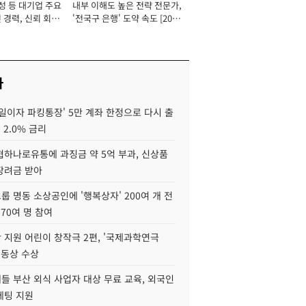
성 등 대기업 주요
내부 이해도 높은 전략 전문가,
 경력, 신뢰 회복
'전국구 은행' 도약 속도 [2026
[2026년]
년]
사
일이자 파킹통장' 5만 계좌 한정으로 다시 출
 2.0% 금리
협하나로유통에 과징금 약 5억 부과, 신상품
장려금 받아
 명동 소상공인에 '행복상자' 200여 개 전
 70여 명 참여
 지원 어린이 창작극 2편, '국제과학연극
·동상 수상
들 부산 외식 사업자 대상 무료 교육, 외국인
케팅 지원