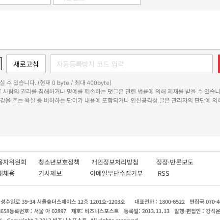
 수 있습니다. (현재 0 byte / 최대 400byte)
다른 사람의 권리를 침해하거나 명예를 훼손하는 댓글은 관련 법률에 의해 제재를 받을 수 있습니
쾌감을 주는 욕설 등 비하하는 단어가 내용에 포함되거나 인신공격성 글은 관리자의 판단에 의해
용자위원회
청소년보호정책
개인정보처리방침
정정·반론보도
인재채용
기사제보
이메일무단수집거부
RSS
수일로 39-34 서울숲더스페이스 12층 1201호-1203호
대표전화 : 1800-6522
편집국 070-4
8658
등록번호 : 서울 아 02897
제호: 비즈니스포스트
등록일: 2013.11.13
발행·편집인 : 강석
X
Copyright ? 2013 비즈니스포스트. All rights reserved.