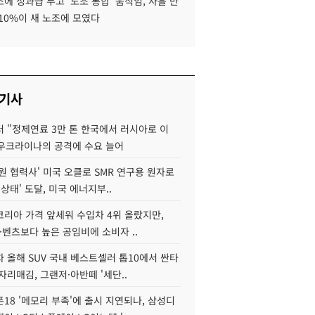
에 성과급 두고 '노조 통합' 움직임, 사흘 만
10%이 새 노조에 모였다
 기사
 "정제연료 3만 톤 한국에서 러시아로 이
 우크라이나의 공격에 수요 늘어
원 협력사' 미국 오클로 SMR 연구용 원자로
 상태' 도달, 미국 에너지부..
코리아 가격 앞세워 수입차 4위 올랐지만,
·벤츠보다 높은 공임비에 소비자 ..
 올해 SUV 국내 베스트셀러 톱10에서 싼타
자리매김, 그랜저·아반떼 '세단..
18 '메모리 부족'에 출시 지연되나, 삼성디