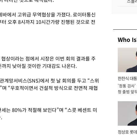
스플레
제네바에서 고위급 무역협상을 가졌다. 로이터통신
부터 오후 8시까지 10시간가량 진행된 것으로 전
Who Is
첫 협상이라는 점에서 시장은 이번 회의 결과를 주
준까지 낮아질 것이란 기대감도 나온다.
한찬식 대
계망서비스(SNS)에서 첫 날 회의를 두고 “스위
'정통 검사'
서관
”며 “우호적이면서 건설적 방식으로 전면적 재협
청 출범 앞
맡아 [2026
관세는 80%가 적절해 보인다”며 “스콧 베센트 미
.
정상호 롯데