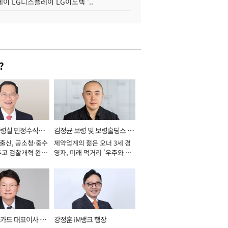
이 LG디스플레이 LG이노텍 '..
?
통령실 민정수석비
김정균 보령 및 보령홀딩스 대
 출신, 공소청·중수
제약업계의 젊은 오너 3세 경
표이사 사장
두고 검찰개혁 완수
영자, 미래 먹거리 '우주와 헬
년]
스케어' 공들여 [2026년]
카드 대표이사 사
강정훈 iM뱅크 행장