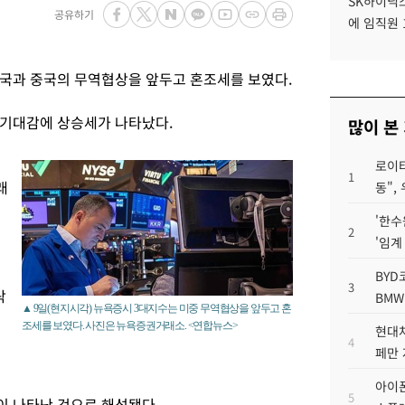
SK하이닉스
공유하기
에 임직원 
미국과 중국의 무역협상을 앞두고 혼조세를 보였다.
 기대감에 상승세가 나타났다.
많이 본
)
로이터
1
래
동",
'한수
2
'임계
BYD
3
락
BMW
▲ 9일(현지시각) 뉴욕증시 3대지수는 미중 무역협상을 앞두고 혼
조세를 보였다. 사진은 뉴욕증권거래소. <연합뉴스>
현대차
4
페만 
아이폰
5
이 나타난 것으로 해석됐다.