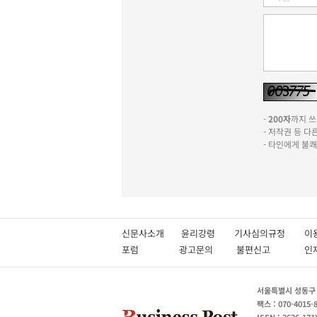
-
200자
까지 쓰실
- 저작권 등 
- 타인에게 불
신문사소개
윤리강령
기사심의규정
이
포럼
광고문의
불편신고
서울특별시 성동구 성
팩스 : 070-4015-
ISSN : 2636-171