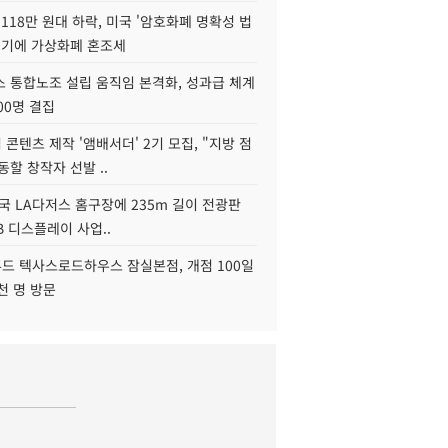
118만 원대 하락, 미국 '암호화폐 명확성 법
연기에 가상화폐 혼조세
스 통합노조 설립 움직임 본격화, 성과급 체계
00명 결집
콘텐츠 제작 '앰배서더' 2기 모집, "지방 점
동할 창작자 선발 ..
국 LA다저스 홈구장에 235m 길이 전광판
2B 디스플레이 사업..
드 텍사스로드하우스 잠실본점, 개점 100일
천 명 방문