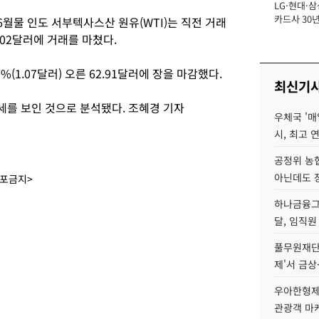
LG·현대·삼
장
카드사 30년
월물 인도 서부텍사스산 원유(WTI)는 직전 거래
에 '초집중' 
1.02달러에 거래를 마쳤다.
(1.07달러) 오른 62.91달러에 장을 마감했다.
최신기
를 보인 것으로 분석됐다. 조혜경 기자
우체국 '매
시, 최고 연
공정위 농
아닌데도 
배포금지>
하나금융그룹
달, 임직원
풀무원재단
제'서 금상
우아한형제
관광객 마