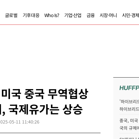
글로벌
기후대응
Who Is?
기업·산업
금융
시장·머니
시민·경
HUFF
 미국 중국 무역협상
'하이브리드
, 국제유가는 상승
하이브리드
중국, 미국
2025-05-11 11:40:26
국의 규제에