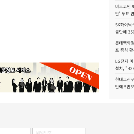
비트코인 9
안' 투표 
SK하이닉
불만에 35
롯데백화점 
포 중심 활
LG전자 미
설치, "B
현대그린푸
만에 5만5