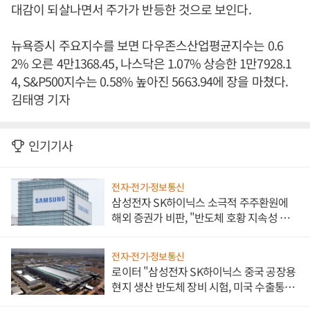
대감이 되살나면서 주가가 반등한 것으로 보인다.
뉴욕증시 주요지수를 보면 다우존스산업평균지수는 0.6
2% 오른 4만1368.45, 나스닥은 1.07% 상승한 1만7928.1
4, S&P500지수는 0.58% 높아진 5663.94에 장을 마쳤다.
김태영 기자
인기기사
전자·전기·정보통신
삼성전자 SK하이닉스 소극적 주주환원에
해외 증권가 비판, "반도체 호황 지속성 의
문"
전자·전기·정보통신
로이터 "삼성전자 SK하이닉스 중국 공장용
현지 생산 반도체 장비 시험, 미국 수출통제
대비"