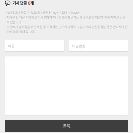
기사댓글
0
개
200자까지 쓰실 수 있습니다. (현재 0 byte / 최대 400byte)
저작권 등 다른 사람의 권리를 침해하거나 명예를 훼손하는 댓글은 관련 법률에 의해 제재를 받을
수 있습니다.
타인에게 불쾌감을 주는 욕설 등 비하하는 단어가 내용에 포함되거나 인신공격성 글은 관리자의 판
단에 의해 삭제 합니다.