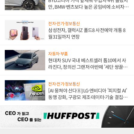
만, BMW·벤츠보다 높은 공임비에 소비자
불만 폭발
전자·전기·정보통신
삼성전자, 갤럭시Z 폴드8 사전예약 개통 8
월31일까지 연장
자동차·부품
현대차 SUV 국내 베스트셀러 톱10에서 사
라진다, 정의선 그랜저·아반떼 '세단 쌍끌
이'로 내수 방어
전자·전기·정보통신
[AI 뭉쳐야 산다⑧] LG·엔비디아 '피지컬 AI'
동맹 강화, 구광모 제조·데이터·기술 결집
해 종합 로보틱스 기업으로