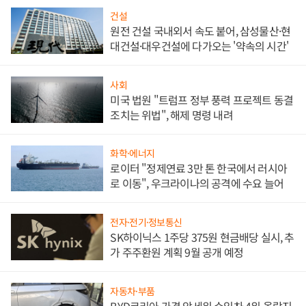
건설
원전 건설 국내외서 속도 붙어, 삼성물산·현
대건설·대우건설에 다가오는 '약속의 시간'
사회
미국 법원 "트럼프 정부 풍력 프로젝트 동결
조치는 위법", 해제 명령 내려
화학·에너지
로이터 "정제연료 3만 톤 한국에서 러시아
로 이동", 우크라이나의 공격에 수요 늘어
전자·전기·정보통신
SK하이닉스 1주당 375원 현금배당 실시, 추
가 주주환원 계획 9월 공개 예정
자동차·부품
BYD코리아 가격 앞세워 수입차 4위 올랐지