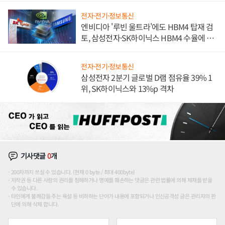
전자·전기·정보통신
엔비디아 '루빈 울트라'에도 HBM4 탑재 검
토, 삼성전자·SK하이닉스 HBM4 수율에 주
도권 갈린다
전자·전기·정보통신
삼성전자 2분기 글로벌 D램 점유율 39% 1
위, SK하이닉스와 13%p 격차
기사댓글
0
개
200자까지 쓰실 수 있습니다. (현재 0 byte / 최대 400byte)
저작권 등 다른 사람의 권리를 침해하거나 명예를 훼손하는 댓글은 관련 법률에 의해 제재를 받을
수 있습니다.
타인에게 불쾌감을 주는 욕설 등 비하하는 단어가 내용에 포함되거나 인신공격성 글은 관리자의 판
단에 의해 삭제 합니다.