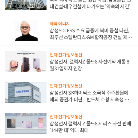
대건설·대우건설에 다가오는 '약속의 시간'
화학·에너지
삼성SDI ESS 수요 급증에 북미 증설 타진,
최주선 스텔란티스·GM 합작공장 건설 재추
진하나
전자·전기·정보통신
삼성전자, 갤럭시Z 폴드8 사전예약 개통 8
월31일까지 연장
전자·전기·정보통신
삼성전자 SK하이닉스 소극적 주주환원에
해외 증권가 비판, "반도체 호황 지속성 의
문"
전자·전기·정보통신
삼성전자 갤럭시 Z 폴드8 시리즈 사전 판매
'144만 대' 역대 최대