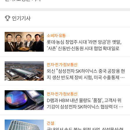
인기기사
소비자·유통
롯데·농심 창업주 시대 '라면 앙금'은 옛말,
'사촌' 신동빈·신동원 시대 협업 확대일로
전자·전기·정보통신
외신 "삼성전자 SK하이닉스 중국 공장용 현
지 생산 반도체 장비 시험, 미국 수출통제 대
비"
전자·전기·정보통신
D램과 HBM 내년 물량도 '품절', 고객사 위
기감이 삼성전자 SK하이닉스 협상력 더 키
워
건설
국내외서 속도 붙는 원전 사업, 삼성물산·현