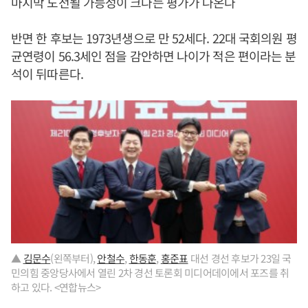
마지막 도전될 가능성이 크다는 평가가 나온다
반면 한 후보는 1973년생으로 만 52세다. 22대 국회의원 평
균연령이 56.3세인 점을 감안하면 나이가 적은 편이라는 분
석이 뒤따른다.
▲
김문수
(왼쪽부터),
안철수
,
한동훈
,
홍준표
대선 경선 후보가 23일 국
민의힘 중앙당사에서 열린 2차 경선 토론회 미디어데이에서 포즈를 취
하고 있다. <연합뉴스>