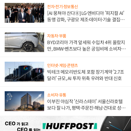
전자·전기·정보통신
[AI 뭉쳐야 산다⑧] LG·엔비디아 '피지컬 AI'
동맹 강화, 구광모 제조·데이터·기술 결집
해 종합 로보틱스 기업으로
자동차·부품
BYD코리아 가격 앞세워 수입차 4위 올랐지
만, BMW·벤츠보다 높은 공임비에 소비자
불만 폭발
인터넷·게임·콘텐츠
빅테크 메모리반도체 포함 장기계약 '2.7조
달러' 규모, AI 투자 위축 우려와 반대 신호
소비자·유통
이부진 야심작 '신라스테이' 서울신라호텔
보다 잘 나가, 평택·주문진·해남·건대로 성
장판 더 넓힌다