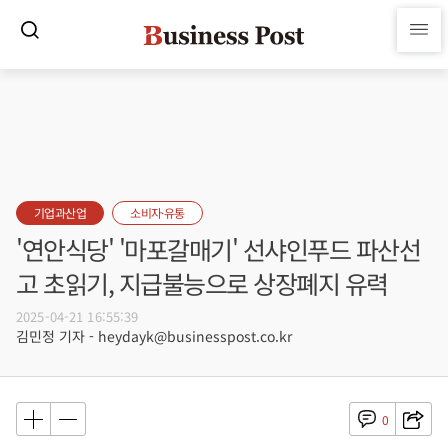
기업과산업
소비자·유통
'연안식당' '마포갈매기' 선샤인푸드 파산선
고 초읽기, 지급불능으로 상장폐지 유력
2025-04-21 16:55:39
김민정 기자 - heydayk@businesspost.co.kr
0