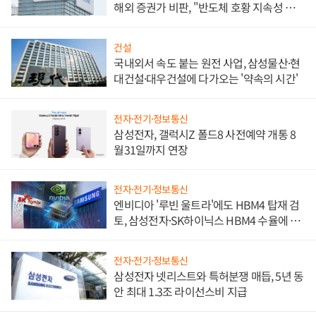
해외 증권가 비판, "반도체 호황 지속성 의
문"
건설
국내외서 속도 붙는 원전 사업, 삼성물산·현
대건설·대우건설에 다가오는 '약속의 시간'
전자·전기·정보통신
삼성전자, 갤럭시Z 폴드8 사전예약 개통 8
월31일까지 연장
전자·전기·정보통신
엔비디아 '루빈 울트라'에도 HBM4 탑재 검
토, 삼성전자·SK하이닉스 HBM4 수율에 주
도권 갈린다
전자·전기·정보통신
삼성전자 넷리스트와 특허분쟁 매듭, 5년 동
안 최대 1.3조 라이선스비 지급