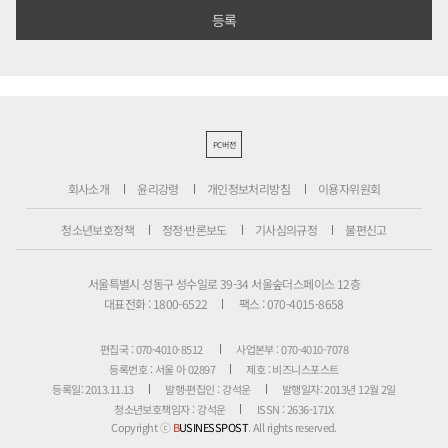
PC버전
회사소개
윤리강령
개인정보처리방침
이용자위원회
청소년보호정책
정정·반론보도
기사심의규정
불편신고
서울특별시 성동구 성수일로 39-34 서울숲더스페이스 12층
대표전화 : 1800-6522
팩스 : 070-4015-8658
편집국 : 070-4010-8512
사업본부 : 070-4010-7078
등록번호 : 서울 아 02897
제호 : 비즈니스포스트
등록일: 2013.11.13
발행·편집인 : 강석운
발행일자: 2013년 12월 2일
청소년보호책임자 : 강석운
ISSN : 2636-171X
Copyright ⓒ
B
USINESSPOST
. All rights reserved.