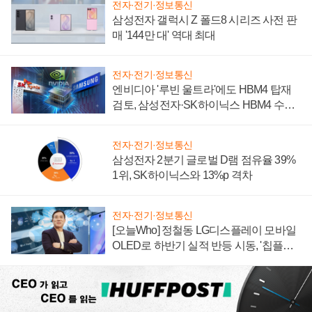
전자·전기·정보통신
삼성전자 갤럭시 Z 폴드8 시리즈 사전 판
매 '144만 대' 역대 최대
전자·전기·정보통신
엔비디아 '루빈 울트라'에도 HBM4 탑재
검토, 삼성전자·SK하이닉스 HBM4 수율
에 주도권 갈린다
전자·전기·정보통신
삼성전자 2분기 글로벌 D램 점유율 39%
1위, SK하이닉스와 13%p 격차
전자·전기·정보통신
[오늘Who] 정철동 LG디스플레이 모바일
OLED로 하반기 실적 반등 시동, '칩플레
이션'에 가격 인하 압박은 부담