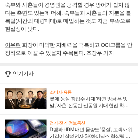
숙부와 사촌들이 경영권을 공격할 경우 방어가 쉽지 않
다는 측면도 있는데 더해, 숙부들과 사촌들의 지분을 블
록딜(시간외 대량매매)로 매입하는 것도 자금 부족으로
현실성이 낮다.
이우현
회장이 미약한 지배력을 극복하고 OCI그룹을 안
정적으로 이끌 수 있을지 주목된다. 조장우 기자
인기기사
소비자·유통
롯데·농심 창업주 시대 '라면 앙금'은 옛
말, '사촌' 신동빈·신동원 시대 협업 확대
일로
전자·전기·정보통신
D램과 HBM 내년 물량도 '품절', 고객사 위
기감이 삼성전자 SK하이닉스 협상력 더