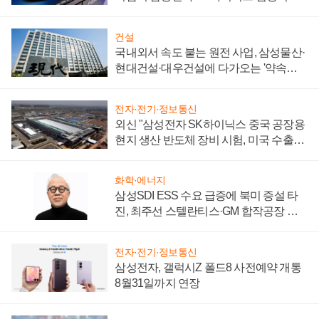
키워
건설
국내외서 속도 붙는 원전 사업, 삼성물산·
현대건설·대우건설에 다가오는 '약속의
시간'
전자·전기·정보통신
외신 "삼성전자 SK하이닉스 중국 공장용
현지 생산 반도체 장비 시험, 미국 수출통
제 대비"
화학·에너지
삼성SDI ESS 수요 급증에 북미 증설 타
진, 최주선 스텔란티스·GM 합작공장 건
설 재추진하나
전자·전기·정보통신
삼성전자, 갤럭시Z 폴드8 사전예약 개통
8월31일까지 연장