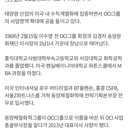
태양광 산업의 미국 내 수직계열화에 집중하면서 OCI그룹
의 사업영역 확대에 공을 들이고 있다.
1968년 2월15일 이수영 전 OCI그룹 회장과 김경자 송암문
화재단 이사장의 2남1녀 가운데 장남으로 태어났다.
홍익대학교사범대학부속고등학교와 서강대학교 화학공학
과를 졸업했다. 미국 펜실베이니아대학교 와튼스쿨에서 M
BA 과정을 마쳤다.
미국 인터내셔널 로우 머티리얼과 BT울펜숀, 홍콩 CSFB,
서울Z파트너스를 거쳐 동양제철화학에 전략기획본부장 전
무로 입사했다.
동양제철화학그룹이 OCI그룹으로 이름을 바꾼 뒤 OCI 사업
총괄부사장을 맡다가 2013년 대표이사 사장이 됐다.