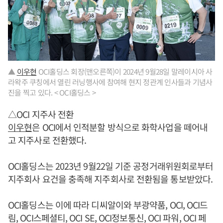
▲
이우현
OCI홀딩스 회장(맨오른쪽)이 2024년 9월28일 말레이시아 사
라왁주 쿠칭에서 열린 러닝행사에 참여해 현지 정관계 인사들과 기념사
진을 찍고 있다. < OCI홀딩스 >
△OCI 지주사 전환
이우현
은 OCI에서 인적분할 방식으로 화학사업을 떼어내
고 지주사로 전환했다.
OCI홀딩스는 2023년 9월22일 기준 공정거래위원회로부터
지주회사 요건을 충족해 지주회사로 전환됨을 통보받았다.
OCI홀딩스는 이에 따라 디씨알이와 부광약품, OCI, OCI드
림, OCI스페셜티, OCI SE, OCI정보통신, OCI 파워, OCI 페