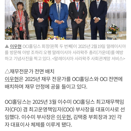
▲
이우현
OCI홀딩스 회장(왼쪽 두 번째)이 2025년 2월19일 말레이시아
를 방문해 아방 조하리 오펭 말레이시아 사라왁주 총리(가운데)를 예방
하고 기념사진을 찍고 있다. <말레이시아 사라왁주 사회관계망 서비스>
△재무전문가 전면 배치
이우현
은 2025년 재무 전문가를 OCI홀딩스와 OCI 전면에
배치하며 재무 안정에 공을 들이고 있다.
OCI홀딩스는 2025년 3월 이수미 OCI홀딩스 최고재무책임
자(CFO) 겸 최고운영책임자(COO) 부사장을 대표이사로 선
임했다. 이수미 부사장은
이우현
, 김택중 부회장과 3인 각
자 대표이사 체제를 이루게 됐다.