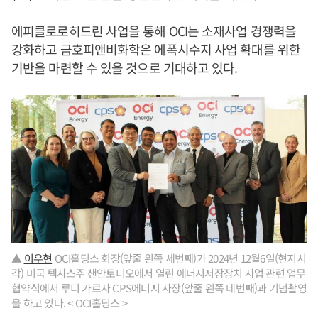
에피클로로히드린 사업을 통해 OCI는 소재사업 경쟁력을
강화하고 금호피앤비화학은 에폭시수지 사업 확대를 위한
기반을 마련할 수 있을 것으로 기대하고 있다.
▲
이우현
OCI홀딩스 회장(앞줄 왼쪽 세번째)가 2024년 12월6일(현지시
각) 미국 텍사스주 샌안토니오에서 열린 에너지저장장치 사업 관련 업무
협약식에서 루디 가르자 CPS에너지 사장(앞줄 왼쪽 네번째)과 기념촬영
을 하고 있다. < OCI홀딩스 >