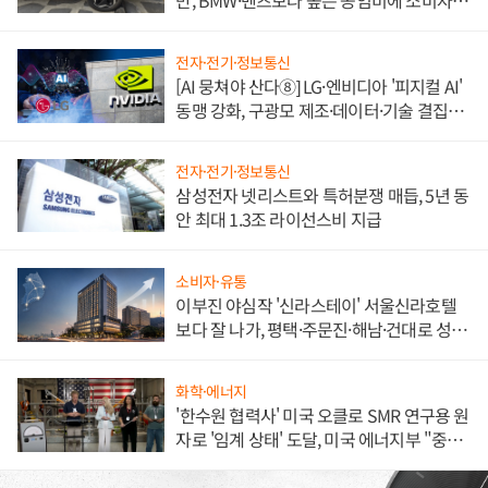
만, BMW·벤츠보다 높은 공임비에 소비자
불만 폭발
전자·전기·정보통신
[AI 뭉쳐야 산다⑧] LG·엔비디아 '피지컬 AI'
동맹 강화, 구광모 제조·데이터·기술 결집
해 종합 로보틱스 기업으로
전자·전기·정보통신
삼성전자 넷리스트와 특허분쟁 매듭, 5년 동
안 최대 1.3조 라이선스비 지급
소비자·유통
이부진 야심작 '신라스테이' 서울신라호텔
보다 잘 나가, 평택·주문진·해남·건대로 성
장판 더 넓힌다
화학·에너지
'한수원 협력사' 미국 오클로 SMR 연구용 원
자로 '임계 상태' 도달, 미국 에너지부 "중요
한 이정표"