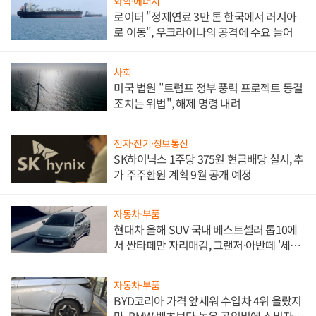
화학·에너지
로이터 "정제연료 3만 톤 한국에서 러시아
로 이동", 우크라이나의 공격에 수요 늘어
사회
미국 법원 "트럼프 정부 풍력 프로젝트 동결
조치는 위법", 해제 명령 내려
전자·전기·정보통신
SK하이닉스 1주당 375원 현금배당 실시, 추
가 주주환원 계획 9월 공개 예정
자동차·부품
현대차 올해 SUV 국내 베스트셀러 톱10에
서 싼타페만 자리매김, 그랜저·아반떼 '세단
쌍끌이'로 내수 방어
자동차·부품
BYD코리아 가격 앞세워 수입차 4위 올랐지