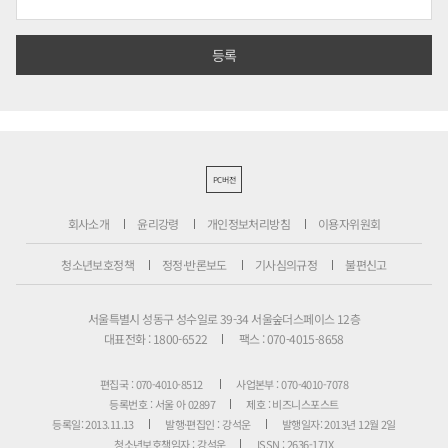
PC버전
회사소개
윤리강령
개인정보처리방침
이용자위원회
청소년보호정책
정정·반론보도
기사심의규정
불편신고
서울특별시 성동구 성수일로 39-34 서울숲더스페이스 12층
대표전화 : 1800-6522
팩스 : 070-4015-8658
편집국 : 070-4010-8512
사업본부 : 070-4010-7078
등록번호 : 서울 아 02897
제호 : 비즈니스포스트
등록일: 2013.11.13
발행·편집인 : 강석운
발행일자: 2013년 12월 2일
청소년보호책임자 : 강석운
ISSN : 2636-171X