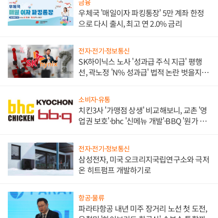
금융
우체국 '매일이자 파킹통장' 5만 계좌 한정
으로 다시 출시, 최고 연 2.0% 금리
전자·전기·정보통신
SK하이닉스 노사 '성과급 주식 지급' 평행
선, 곽노정 'N% 성과급' 법적 논란 벗을지 주
목
소비자·유통
치킨3사 '가맹점 상생' 비교해보니, 교촌 '영
업권 보호'·bhc '신메뉴 개발'·BBQ '원가 부
담'
전자·전기·정보통신
삼성전자, 미국 오크리지국립연구소와 극저
온 히트펌프 개발하기로
항공·물류
파라타항공 내년 미주 장거리 노선 첫 도전,