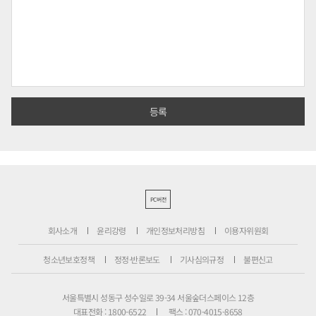
PC버전
회사소개
윤리강령
개인정보처리방침
이용자위원회
청소년보호정책
정정·반론보도
기사심의규정
불편신고
서울특별시 성동구 성수일로 39-34 서울숲더스페이스 12층
대표전화 : 1800-6522
팩스 : 070-4015-8658