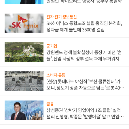
윤철민 '하이브리드 항공사' 승부수 통할까
전자·전기·정보통신
SK하이닉스 통합노조 설립 움직임 본격화,
성과급 체계 불만에 3500명 결집
공기업
강원랜드 정책 불확실성에 중장기 비전 '흔
들', 신임 사장의 정부 설득 과제 무거워져
소비자·유통
[현장] 롯데마트 야심작 '부산 물류센터' 가
보니, 장보기 상품 자동으로 담는 '로봇 400
대' 장관
금융
삼섬증권 '상반기 영업이익 1조 클럽' 실적
랠리 진행형, 박종문 '발행어음' 달고 연임 향
하나