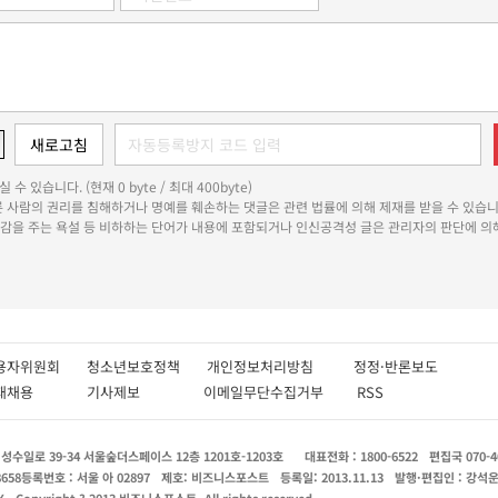
 수 있습니다. (현재 0 byte / 최대 400byte)
다른 사람의 권리를 침해하거나 명예를 훼손하는 댓글은 관련 법률에 의해 제재를 받을 수 있습니
쾌감을 주는 욕설 등 비하하는 단어가 내용에 포함되거나 인신공격성 글은 관리자의 판단에 의해
용자위원회
청소년보호정책
개인정보처리방침
정정·반론보도
인재채용
기사제보
이메일무단수집거부
RSS
수일로 39-34 서울숲더스페이스 12층 1201호-1203호
대표전화 : 1800-6522
편집국 070-4
8658
등록번호 : 서울 아 02897
제호: 비즈니스포스트
등록일: 2013.11.13
발행·편집인 : 강석
X
Copyright ? 2013 비즈니스포스트. All rights reserved.