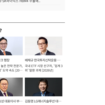
·SK하이닉스 HBM4 수율에..
?
뱅크 행장
배재규 한국투자신탁운용 대
 높은 전략 전문가,
국내 ETF 시장 선구자, '업계 3
표이사 사장
' 도약 속도 [2026
위' 탈환 과제 [2026년]
효성 대표이사 부회
김동명 LG에너지솔루션 대표