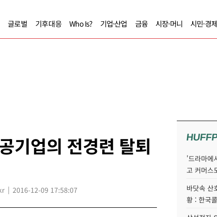
글로벌
기후대응
Who Is?
기업·산업
금융
시장·머니
시민·경
HUFF
공기업의 전경련 탈퇴
'드라마에서
고 커머스
바닷속 산
kr
2016-12-09 17:58:07
황 : 한국