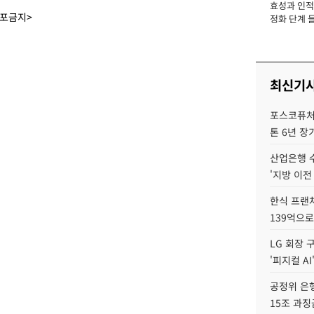
효성과 인적 
장
배포금지>
정화 단계 들
최신기
포스코퓨처엠
톤 6년 장
산업은행 
'지방 이전
한식 프랜
139억으로
LG 회장 
'피지컬 AI
공정위 은행
15조 과징