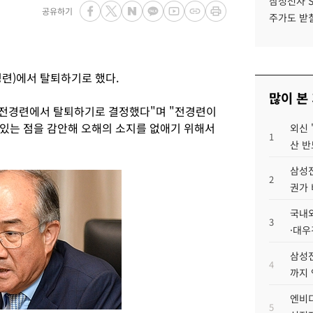
삼성전자 
공유하기
주가도 받칠
)에서 탈퇴하기로 했다.
많이 본
 전경련에서 탈퇴하기로 결정했다"며 "전경련이
있는 점을 감안해 오해의 소지를 없애기 위해서
외신 
1
산 반
삼성전
2
권가 
국내외
3
·대우
삼성전
4
까지
엔비디
5