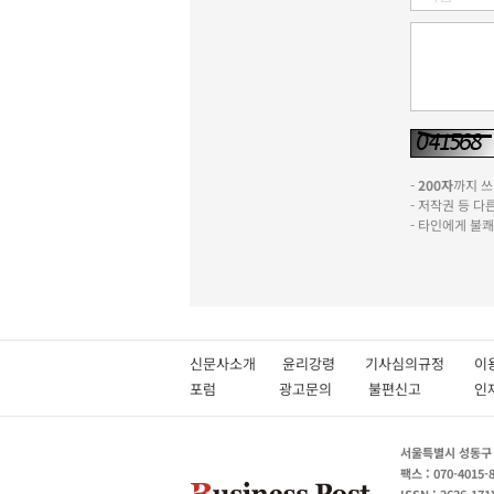
-
200자
까지 쓰실
- 저작권 등 
- 타인에게 불
신문사소개
윤리강령
기사심의규정
이
포럼
광고문의
불편신고
서울특별시 성동구 성
팩스 : 070-4015-
ISSN : 2636-171