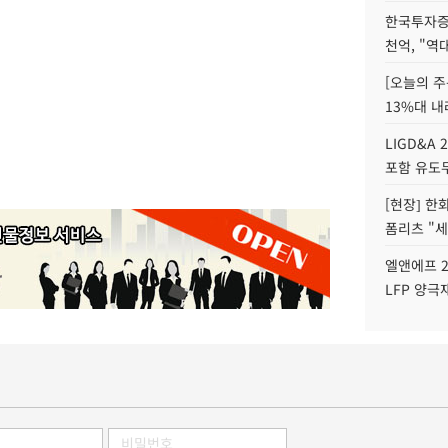
한국투자증
천억, "역
[오늘의 주
13%대 내
LIGD&A 
포함 유도무
[현장] 한
폼리츠 "세
엘앤에프 2
LFP 양극