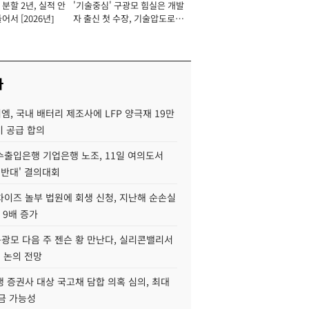
분할 2년, 실적 안
'기술중심' 구광모 힘실은 개발
이사 사장
어서 [2026년]
자 출신 첫 수장, 기술압도로
경쟁력 확보 사활 [2026년]
사
, 국내 배터리 제조사에 LFP 양극재 19만
기 공급 합의
수출입은행 기업은행 노조, 11일 여의도서
 반대' 결의대회
차이즈 놀부 법원에 회생 신청, 지난해 순손실
 9배 증가
구광모 다음 주 젠슨 황 만난다, 실리콘밸리서
' 논의 전망
 증권사 대상 국고채 담합 의혹 심의, 최대
금 가능성