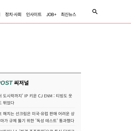
제
정치·사회
인사이트
JOB+
최신뉴스
씨저널
POST
 도시락까지' IP 키운 CJ ENM : 티빙도 웃
도 뛰었다
호 해치는 선크림은 미국·유럽 판매 어려운 상
콜마가 규제 뚫기 위한 '독성 테스트' 통과했다