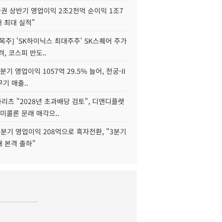
권 상반기 영업이익 2조2천억 순이익 1조7
대 최대 실적"
목주] 'SK하이닉스 최대주주' SK스퀘어 주가
려, 코스피 반도..
2분기 영업이익 1057억 29.5% 늘어, 천궁-II
기 매출..
화리츠 "2028년 초과배당 검토", 디앤디플랫
미콜론 문래 매각으..
분기 영업이익 208억으로 흑자전환, "3분기
재 본격 출하"