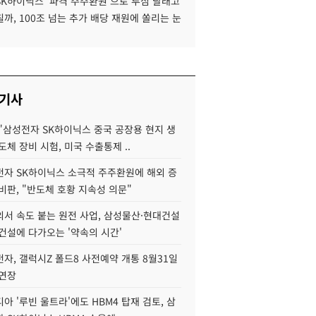
SK하이닉스 '파격 주주환원'으로 투심 달래고
까, 100조 넘는 추가 배당 재원에 쏠리는 눈
 기사
"삼성전자 SK하이닉스 중국 공장용 현지 생
도체 장비 시험, 미국 수출통제 ..
자 SK하이닉스 소극적 주주환원에 해외 증
비판, "반도체 호황 지속성 의문"
서 속도 붙는 원전 사업, 삼성물산·현대건설
건설에 다가오는 '약속의 시간'
자, 갤럭시Z 폴드8 사전예약 개통 8월31일
 연장
아 '루빈 울트라'에도 HBM4 탑재 검토, 삼