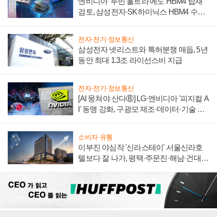
엔비디아 '루빈 울트라'에도 HBM4 탑재
검토, 삼성전자·SK하이닉스 HBM4 수율
에 주도권 갈린다
전자·전기·정보통신
삼성전자 넷리스트와 특허분쟁 매듭, 5년
동안 최대 1.3조 라이선스비 지급
전자·전기·정보통신
[AI 뭉쳐야 산다⑧] LG·엔비디아 '피지컬 A
I' 동맹 강화, 구광모 제조·데이터·기술 결
집해 종합 로보틱스 기업으로
소비자·유통
이부진 야심작 '신라스테이' 서울신라호
텔보다 잘 나가, 평택·주문진·해남·건대로
성장판 더 넓힌다