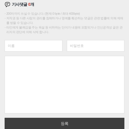
기사댓글
0
개
200자까지 쓰실 수 있습니다. (현재 0 byte / 최대 400byte)
저작권 등 다른 사람의 권리를 침해하거나 명예를 훼손하는 댓글은 관련 법률에 의해 제재
를 받을 수 있습니다.
타인에게 불쾌감을 주는 욕설 등 비하하는 단어가 내용에 포함되거나 인신공격성 글은 관
리자의 판단에 의해 삭제 합니다.