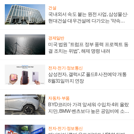
건설
국내외서 속도 붙는 원전 사업, 삼성물산·
현대건설·대우건설에 다가오는 '약속의
시간'
경제일반
미국 법원 "트럼프 정부 풍력 프로젝트 동
결 조치는 위법", 해제 명령 내려
전자·전기·정보통신
삼성전자, 갤럭시Z 폴드8 사전예약 개통
8월31일까지 연장
자동차·부품
BYD코리아 가격 앞세워 수입차 4위 올랐
지만, BMW·벤츠보다 높은 공임비에 소비
자 불만 폭발
전자·전기·정보통신