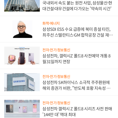
국내외서 속도 붙는 원전 사업, 삼성물산·현
대건설·대우건설에 다가오는 '약속의 시간'
화학·에너지
삼성SDI ESS 수요 급증에 북미 증설 타진,
최주선 스텔란티스·GM 합작공장 건설 재추
진하나
전자·전기·정보통신
삼성전자, 갤럭시Z 폴드8 사전예약 개통 8
월31일까지 연장
전자·전기·정보통신
삼성전자 SK하이닉스 소극적 주주환원에
해외 증권가 비판, "반도체 호황 지속성 의
문"
전자·전기·정보통신
삼성전자 갤럭시 Z 폴드8 시리즈 사전 판매
'144만 대' 역대 최대