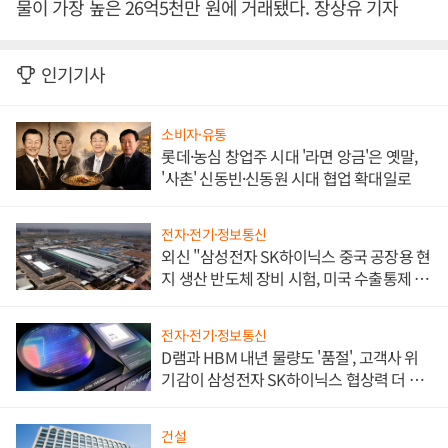
물이 가장 높은 26억5천만 원에 거래됐다. 장상유 기자
인기기사
소비자·유통
롯데·농심 창업주 시대 '라면 앙금'은 옛말,
'사촌' 신동빈·신동원 시대 협업 확대일로
전자·전기·정보통신
외신 "삼성전자 SK하이닉스 중국 공장용 현
지 생산 반도체 장비 시험, 미국 수출통제 대
비"
전자·전기·정보통신
D램과 HBM 내년 물량도 '품절', 고객사 위
기감이 삼성전자 SK하이닉스 협상력 더 키
워
건설