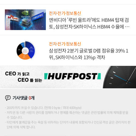
전자·전기·정보통신
엔비디아 '루빈 울트라'에도 HBM4 탑재 검
토, 삼성전자·SK하이닉스 HBM4 수율에 주
도권 갈린다
전자·전기·정보통신
삼성전자 2분기 글로벌 D램 점유율 39% 1
위, SK하이닉스와 13%p 격차
기사댓글
0
개
200자까지 쓰실 수 있습니다. (현재 0 byte / 최대 400byte)
저작권 등 다른 사람의 권리를 침해하거나 명예를 훼손하는 댓글은 관련 법률에 의해 제재를 받을
수 있습니다.
타인에게 불쾌감을 주는 욕설 등 비하하는 단어가 내용에 포함되거나 인신공격성 글은 관리자의 판
단에 의해 삭제 합니다.