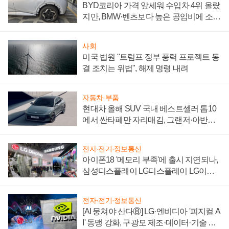
BYD코리아 가격 앞세워 수입차 4위 올랐
지만, BMW·벤츠보다 높은 공임비에 소비
자 불만 폭발
사회
미국 법원 "트럼프 정부 풍력 프로젝트 동
결 조치는 위법", 해제 명령 내려
자동차·부품
현대차 올해 SUV 국내 베스트셀러 톱10
에서 싼타페만 자리매김, 그랜저·아반떼
'세단 쌍끌이'로 내수 방어
전자·전기·정보통신
아이폰18 '메모리 부족'에 출시 지연되나,
삼성디스플레이 LG디스플레이 LG이노
텍 '탈애플' 수익 다각화 속도
전자·전기·정보통신
[AI 뭉쳐야 산다⑧] LG·엔비디아 '피지컬 A
I' 동맹 강화, 구광모 제조·데이터·기술 결