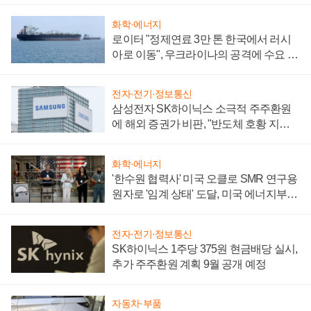
화학·에너지
로이터 "정제연료 3만 톤 한국에서 러시
아로 이동", 우크라이나의 공격에 수요 늘
어
전자·전기·정보통신
삼성전자 SK하이닉스 소극적 주주환원
에 해외 증권가 비판, "반도체 호황 지속
성 의문"
화학·에너지
'한수원 협력사' 미국 오클로 SMR 연구용
원자로 '임계 상태' 도달, 미국 에너지부
"중요한 이정표"
전자·전기·정보통신
SK하이닉스 1주당 375원 현금배당 실시,
추가 주주환원 계획 9월 공개 예정
자동차·부품