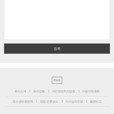
PC버전
회사소개
윤리강령
개인정보처리방침
이용자위원회
청소년보호정책
정정·반론보도
기사심의규정
불편신고