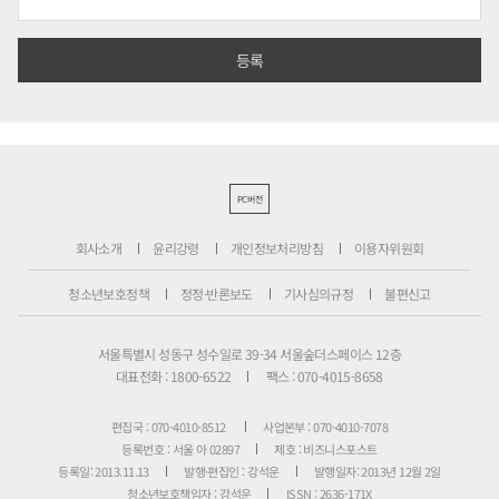
PC버전
회사소개
윤리강령
개인정보처리방침
이용자위원회
청소년보호정책
정정·반론보도
기사심의규정
불편신고
서울특별시 성동구 성수일로 39-34 서울숲더스페이스 12층
대표전화 : 1800-6522
팩스 : 070-4015-8658
편집국 : 070-4010-8512
사업본부 : 070-4010-7078
등록번호 : 서울 아 02897
제호 : 비즈니스포스트
등록일: 2013.11.13
발행·편집인 : 강석운
발행일자: 2013년 12월 2일
청소년보호책임자 : 강석운
ISSN : 2636-171X