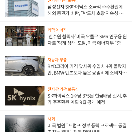
전자·전기·정보통신
삼성전자 SK하이닉스 소극적 주주환원에
해외 증권가 비판, "반도체 호황 지속성 의
문"
화학·에너지
'한수원 협력사' 미국 오클로 SMR 연구용 원
자로 '임계 상태' 도달, 미국 에너지부 "중요
한 이정표"
자동차·부품
BYD코리아 가격 앞세워 수입차 4위 올랐지
만, BMW·벤츠보다 높은 공임비에 소비자
불만 폭발
전자·전기·정보통신
SK하이닉스 1주당 375원 현금배당 실시, 추
가 주주환원 계획 9월 공개 예정
사회
미국 법원 "트럼프 정부 풍력 프로젝트 동결
조치는 위법", 해제 명령 내려