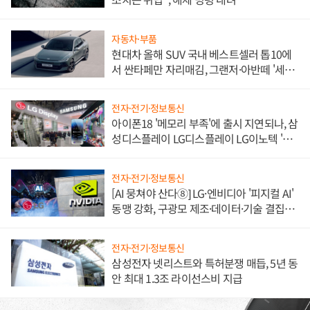
자동차·부품
현대차 올해 SUV 국내 베스트셀러 톱10에
서 싼타페만 자리매김, 그랜저·아반떼 '세단
쌍끌이'로 내수 방어
전자·전기·정보통신
아이폰18 '메모리 부족'에 출시 지연되나, 삼
성디스플레이 LG디스플레이 LG이노텍 '탈
애플' 수익 다각화 속도
전자·전기·정보통신
[AI 뭉쳐야 산다⑧] LG·엔비디아 '피지컬 AI'
동맹 강화, 구광모 제조·데이터·기술 결집
해 종합 로보틱스 기업으로
전자·전기·정보통신
삼성전자 넷리스트와 특허분쟁 매듭, 5년 동
안 최대 1.3조 라이선스비 지급