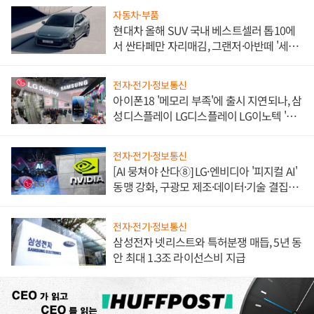
자동차·부품
현대차 올해 SUV 국내 베스트셀러 톱10에
서 싼타페만 자리매김, 그랜저·아반떼 '세단
쌍끌이'로 내수 방어
전자·전기·정보통신
아이폰18 '메모리 부족'에 출시 지연되나, 삼
성디스플레이 LG디스플레이 LG이노텍 '탈
애플' 수익 다각화 속도
전자·전기·정보통신
[AI 뭉쳐야 산다⑧] LG·엔비디아 '피지컬 AI'
동맹 강화, 구광모 제조·데이터·기술 결집
해 종합 로보틱스 기업으로
전자·전기·정보통신
삼성전자 넷리스트와 특허분쟁 매듭, 5년 동
안 최대 1.3조 라이선스비 지급