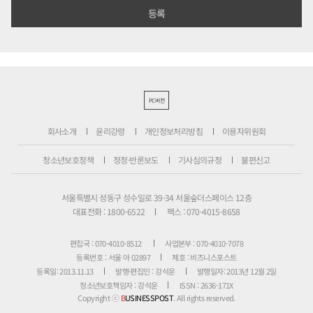
PC버전
회사소개
윤리강령
개인정보처리방침
이용자위원회
청소년보호정책
정정·반론보도
기사심의규정
불편신고
서울특별시 성동구 성수일로 39-34 서울숲더스페이스 12층
대표전화 : 1800-6522
팩스 : 070-4015-8658
편집국 : 070-4010-8512
사업본부 : 070-4010-7078
등록번호 : 서울 아 02897
제호 : 비즈니스포스트
등록일: 2013.11.13
발행·편집인 : 강석운
발행일자: 2013년 12월 2일
청소년보호책임자 : 강석운
ISSN : 2636-171X
Copyright ⓒ
B
USINESSPOST
. All rights reserved.