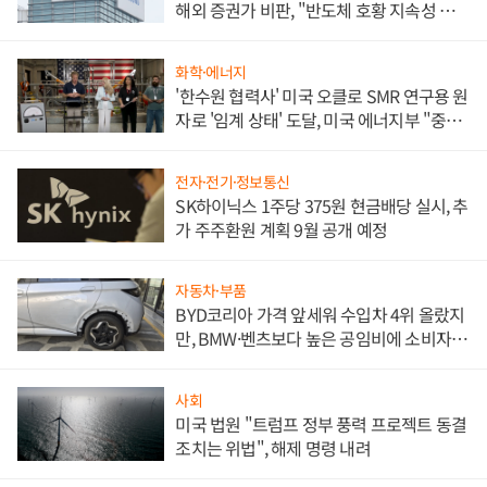
해외 증권가 비판, "반도체 호황 지속성 의
문"
화학·에너지
'한수원 협력사' 미국 오클로 SMR 연구용 원
자로 '임계 상태' 도달, 미국 에너지부 "중요
한 이정표"
전자·전기·정보통신
SK하이닉스 1주당 375원 현금배당 실시, 추
가 주주환원 계획 9월 공개 예정
자동차·부품
BYD코리아 가격 앞세워 수입차 4위 올랐지
만, BMW·벤츠보다 높은 공임비에 소비자
불만 폭발
사회
미국 법원 "트럼프 정부 풍력 프로젝트 동결
조치는 위법", 해제 명령 내려