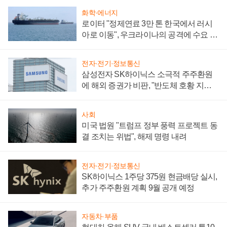
화학·에너지
로이터 "정제연료 3만 톤 한국에서 러시
아로 이동", 우크라이나의 공격에 수요 늘
어
전자·전기·정보통신
삼성전자 SK하이닉스 소극적 주주환원
에 해외 증권가 비판, "반도체 호황 지속
성 의문"
사회
미국 법원 "트럼프 정부 풍력 프로젝트 동
결 조치는 위법", 해제 명령 내려
전자·전기·정보통신
SK하이닉스 1주당 375원 현금배당 실시,
추가 주주환원 계획 9월 공개 예정
자동차·부품