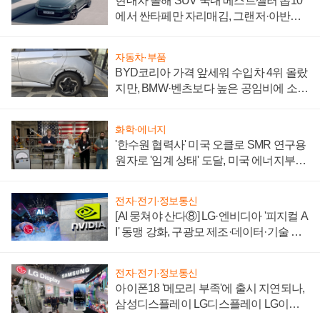
현대차 올해 SUV 국내 베스트셀러 톱10
에서 싼타페만 자리매김, 그랜저·아반떼
'세단 쌍끌이'로 내수 방어
자동차·부품
BYD코리아 가격 앞세워 수입차 4위 올랐
지만, BMW·벤츠보다 높은 공임비에 소비
자 불만 폭발
화학·에너지
'한수원 협력사' 미국 오클로 SMR 연구용
원자로 '임계 상태' 도달, 미국 에너지부
"중요한 이정표"
전자·전기·정보통신
[AI 뭉쳐야 산다⑧] LG·엔비디아 '피지컬 A
I' 동맹 강화, 구광모 제조·데이터·기술 결
집해 종합 로보틱스 기업으로
전자·전기·정보통신
아이폰18 '메모리 부족'에 출시 지연되나,
삼성디스플레이 LG디스플레이 LG이노
텍 '탈애플' 수익 다각화 속도