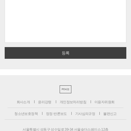
PC버전
회사소개
윤리강령
개인정보처리방침
이용자위원회
청소년보호정책
정정·반론보도
기사심의규정
불편신고
서울특별시 성동구 성수일로 39-34 서울숲더스페이스 12층