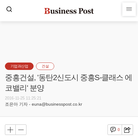
기업과산업
건설
중흥건설, '동탄2신도시 중흥S-클래스 에
코밸리' 분양
2016-11-25 11:25:21
조은아 기자 - euna@businesspost.co.kr
0