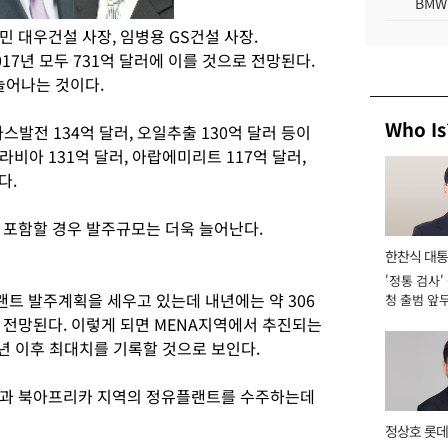
BMW
민 대우건설 사장, 임병용 GS건설 사장.
17년 모두 731억 달러에 이를 것으로 전망된다.
늘어나는 것이다.
Who Is
가스발전 134억 달러, 오일추출 130억 달러 등이
비아 131억 달러, 아랍에미리트 117억 달러,
다.
 포함할 경우 발주규모는 더욱 늘어난다.
한찬식 대
'정통 검사'
서관
플랜트 발주계획을 세우고 있는데 내년에는 약 306
청 출범 앞
맡아 [2026
 전망된다. 이렇게 되면 MENA지역에서 추진되는
9년 이후 최대치를 기록할 것으로 보인다.
동과 북아프리카 지역의 정유플랜트를 수주하는데
정상호 롯데