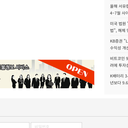
올해 서유럽
4~7월 사
미국 법원 
법", 해제
KB증권 "
수익성 개선
비트코인 9
려에 투자
K배터리 3
년보다 9.