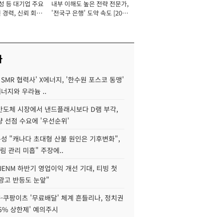
성 등 대기업 주요
내부 이해도 높은 전략 전문가,
 경력, 신뢰 회복
'전국구 은행' 도약 속도 [2026
[2026년]
년]
사
 SMR 협력사' X에너지, '한수원 포스코 동맹'
너지와 우라늄 ..
리반도체 시장에서 낸드플래시보다 D램 부각,
 선점 수요에 '우선순위'
성 "캐나다 초대형 산불 원인은 기후변화",
림 관리 미흡" 주장에..
JENM 하반기 영업이익 개선 기대, 티빙 첫
광고 반등도 눈앞"
·쿠팡이츠 '무료배달' 체계 흔들리나, 정치권
15% 상한제' 예의주시