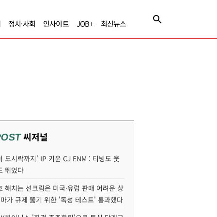
제
정치·사회
인사이트
JOB+
최신뉴스
씨저널
POST
 도시락까지' IP 키운 CJ ENM : 티빙도 웃
도 뛰었다
호 해치는 선크림은 미국·유럽 판매 어려운 상
콜마가 규제 뚫기 위한 '독성 테스트' 통과했다