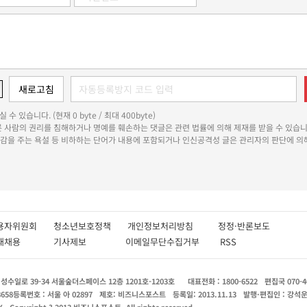
 수 있습니다. (현재 0 byte / 최대 400byte)
다른 사람의 권리를 침해하거나 명예를 훼손하는 댓글은 관련 법률에 의해 제재를 받을 수 있습니
쾌감을 주는 욕설 등 비하하는 단어가 내용에 포함되거나 인신공격성 글은 관리자의 판단에 의해
용자위원회
청소년보호정책
개인정보처리방침
정정·반론보도
인재채용
기사제보
이메일무단수집거부
RSS
수일로 39-34 서울숲더스페이스 12층 1201호-1203호
대표전화 : 1800-6522
편집국 070-4
8658
등록번호 : 서울 아 02897
제호: 비즈니스포스트
등록일: 2013.11.13
발행·편집인 : 강석
X
Copyright ? 2013 비즈니스포스트. All rights reserved.