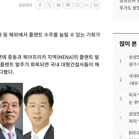
삼성전자 
공유하기
주가도 받칠
등 해외에서 플랜트 수주를 늘릴 수 있는 기회가
많이 본
에 중동과 북아프리카 지역(MENA)의 플랜트 발
삼성전
1
“플랜트 발주가 회복되면 국내 대형건설사들이 해
권가 
다봤다.
국내외
2
·대우
미국 
3
는 위
삼성전
4
까지
BYD
5