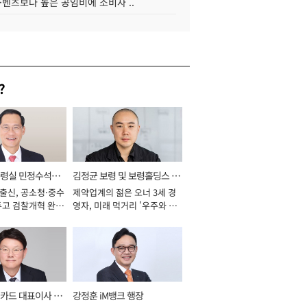
·벤츠보다 높은 공임비에 소비자 ..
?
통령실 민정수석비
김정균 보령 및 보령홀딩스 대
 출신, 공소청·중수
제약업계의 젊은 오너 3세 경
표이사 사장
두고 검찰개혁 완수
영자, 미래 먹거리 '우주와 헬
년]
스케어' 공들여 [2026년]
카드 대표이사 사
강정훈 iM뱅크 행장