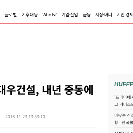
글로벌
기후대응
Who Is?
기업·산업
금융
시장·머니
시민·경
HUFF
대우건설, 내년 중동에
'드라마에서
고 커머스
바닷속 산
r
2016-11-23 13:53:10
황 : 한국