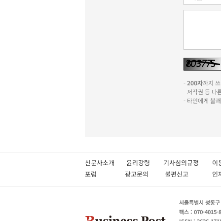
-
200자
까지 쓰실
- 저작권 등 
- 타인에게 불
신문사소개
윤리강령
기사심의규정
이
포럼
광고문의
불편신고
서울특별시 성동구 성
팩스 : 070-4015-
ISSN : 2636-171