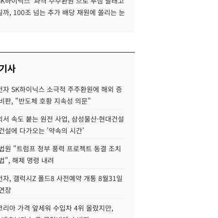
SK하이닉스 '파격 주주환원'으로 투심 달래고
까, 100조 넘는 추가 배당 재원에 쏠리는 눈
 기사
자 SK하이닉스 소극적 주주환원에 해외 증
비판, "반도체 호황 지속성 의문"
서 속도 붙는 원전 사업, 삼성물산·현대건설
건설에 다가오는 '약속의 시간'
법원 "트럼프 정부 풍력 프로젝트 동결 조치
법", 해제 명령 내려
자, 갤럭시Z 폴드8 사전예약 개통 8월31일
 연장
코리아 가격 앞세워 수입차 4위 올랐지만,