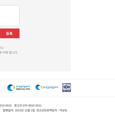
등록
다.
 삭제 합니다.
010-8510
광고국 070-4010-8511
운
발행일자: 2013년 12월 2일
청소년보호책임자 : 박상유