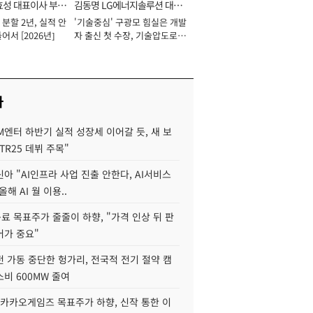
효성 대표이사 부회
김동명 LG에너지솔루션 대표
분할 2년, 실적 안
'기술중심' 구광모 힘실은 개발
이사 사장
어서 [2026년]
자 출신 첫 수장, 기술압도로
경쟁력 확보 사활 [2026년]
사
M엔터 하반기 실적 성장세 이어갈 듯, 새 보
TR25 데뷔 주목"
아 "AI인프라 사업 진출 안한다, AI서비스
올해 AI 월 이용..
 목표주가 줄줄이 하향, "가격 인상 뒤 판
어가 중요"
 가동 중단한 헝가리, 전국적 전기 절약 캠
비 600MW 줄여
"카카오게임즈 목표주가 하향, 신작 통한 이