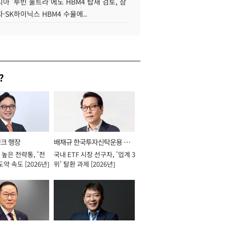
아 '루빈 울트라'에도 HBM4 탑재 검토, 삼
·SK하이닉스 HBM4 수율에..
?
뱅크 행장
배재규 한국투자신탁운용 대
높은 전략통, '전
국내 ETF 시장 선구자, '업계 3
표이사 사장
도약 속도 [2026년]
위' 탈환 과제 [2026년]