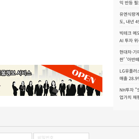
익 반등 필
유엔식량계
도, 내년 
빅테크 메모
AI 투자 
현대차·기아 
싼' '아반떼
LG유플러스
매출 28.
NH투자 "
업가치 재