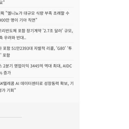
요"
획 "엘니뇨가 대규모 식량 부족 초래할 수
4900만 명이 기아 직면"
리반도체 포함 장기계약 '2.7조 달러' 규모,
위축 우려와 반대..
포함 51만2393대 자발적 리콜, 'G80' '투
' 포함
 2분기 영업이익 3445억 역대 최대, AIDC
9% 증가
SK텔레콤 AI 데이터센터로 성장동력 확보, 기
평가 기회"