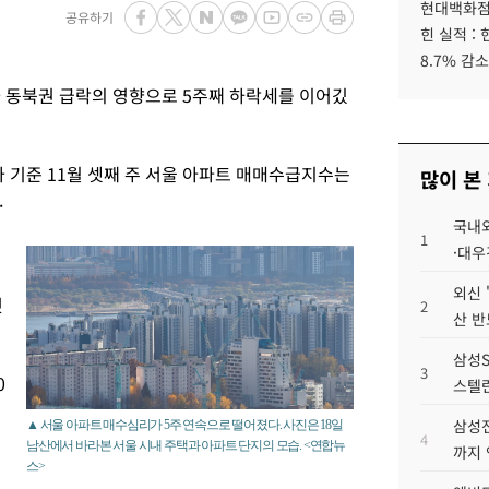
현대백화점그
공유하기
힌 실적 :
8.7% 감소
 동북권 급락의 영향으로 5주째 하락세를 이어깄
사 기준 11월 셋째 주 서울 아파트 매매수급지수는
많이 본
.
국내외
1
·대우
외신 
것
2
산 반
삼성S
3
0
스텔란
삼성전
▲ 서울 아파트 매수심리가 5주 연속으로 떨어졌다. 사진은 18일
4
남산에서 바라본 서울 시내 주택과 아파트 단지의 모습. <연합뉴
까지
스>