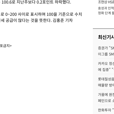
100.6로 지난주보다 0.2포인트 하락했다.
조현상 HS
효성과 인적 
장
정화 단계 들
0~200 사이로 표시하며 100을 기준으로 수치
세 공급이 많다는 것을 뜻한다. 김홍준 기자
최신기
배포금지>
증권가 "S
이그룹 SM
카카오 정신
에 집중" "
롯데칠성음료
매물량 방
가뭄에 원전
페인으로 소
한화투자 