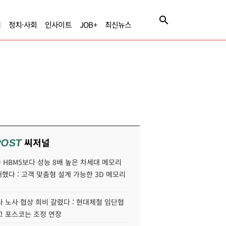
제
정치·사회
인사이트
JOB+
최신뉴스
씨저널
POST
HBM5보다 성능 8배 높은 차세대 메모리
개했다 : 고객 맞춤형 설계 가능한 3D 메모리
 노사 협상 희비 갈렸다 : 현대제철 임단협
고 포스코는 조정 연장