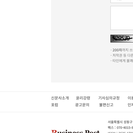
-
200자
까지 쓰실
- 저작권 등 
- 타인에게 불
신문사소개
윤리강령
기사심의규정
이
포럼
광고문의
불편신고
서울특별시 성동구 성
팩스 : 070-4015-
ISSN : 2636-171