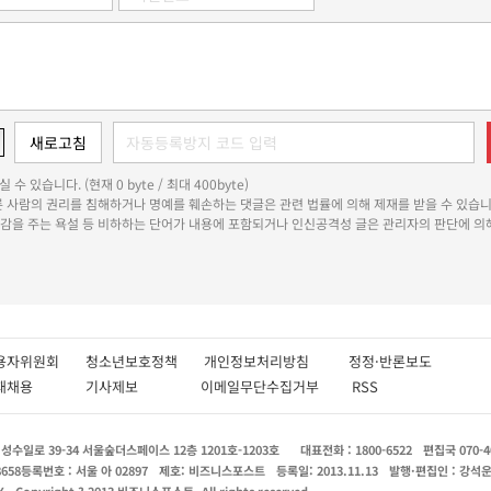
 수 있습니다. (현재 0 byte / 최대 400byte)
다른 사람의 권리를 침해하거나 명예를 훼손하는 댓글은 관련 법률에 의해 제재를 받을 수 있습니
쾌감을 주는 욕설 등 비하하는 단어가 내용에 포함되거나 인신공격성 글은 관리자의 판단에 의해
용자위원회
청소년보호정책
개인정보처리방침
정정·반론보도
인재채용
기사제보
이메일무단수집거부
RSS
수일로 39-34 서울숲더스페이스 12층 1201호-1203호
대표전화 : 1800-6522
편집국 070-4
8658
등록번호 : 서울 아 02897
제호: 비즈니스포스트
등록일: 2013.11.13
발행·편집인 : 강석
X
Copyright ? 2013 비즈니스포스트. All rights reserved.