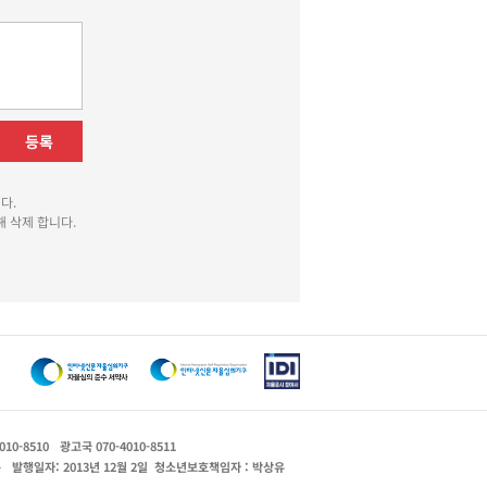
등록
다.
 삭제 합니다.
010-8510
광고국 070-4010-8511
운
발행일자: 2013년 12월 2일
청소년보호책임자 : 박상유