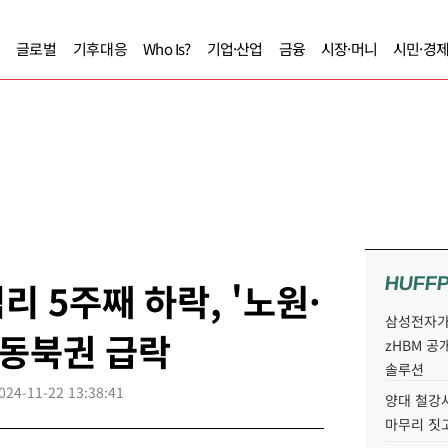
글로벌
기후대응
Who Is?
기업·산업
금융
시장·머니
시민·경
HUFF
 5주째 하락, '노원·
삼성전자가 
 동북권 급락
zHBM 공
솔루션
024-11-22 13:38:41
양대 철강사
마무리 짓