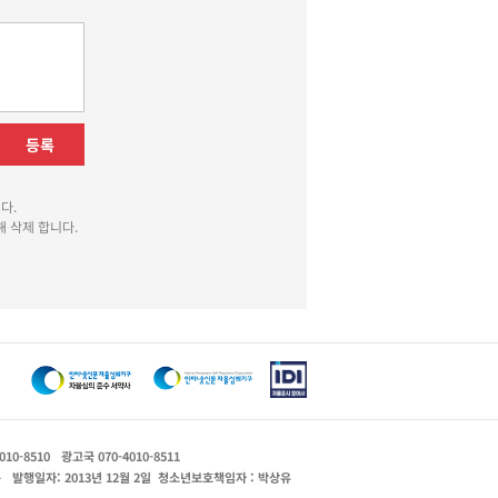
등록
다.
 삭제 합니다.
010-8510
광고국 070-4010-8511
운
발행일자: 2013년 12월 2일
청소년보호책임자 : 박상유