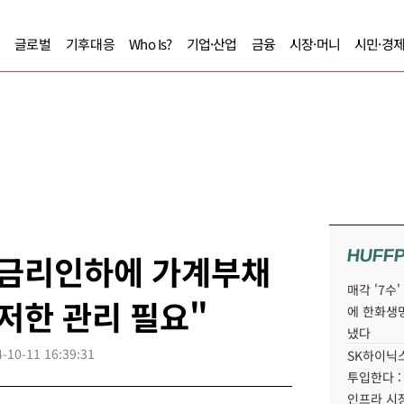
글로벌
기후대응
Who Is?
기업·산업
금융
시장·머니
시민·경
HUFF
"금리인하에 가계부채
매각 '7수
철저한 관리 필요"
에 한화생
냈다
-10-11 16:39:31
SK하이닉스
투입한다 :
인프라 시