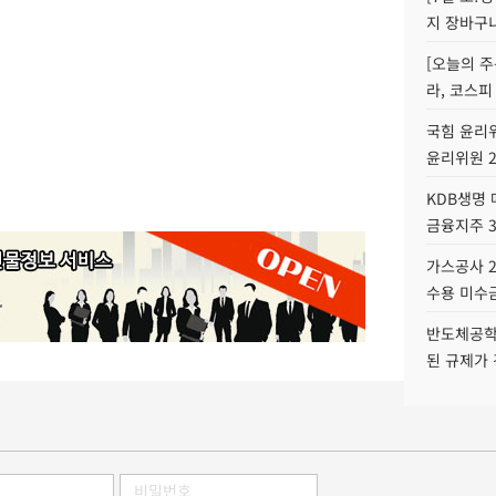
지 장바구
[오늘의 주
라, 코스피
국힘 윤리위
윤리위원 
KDB생명
금융지주 
가스공사 2
수용 미수금
반도체공학
된 규제가 