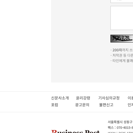
-
200자
까지 쓰실
- 저작권 등 
- 타인에게 불
신문사소개
윤리강령
기사심의규정
이
포럼
광고문의
불편신고
서울특별시 성동구 성
팩스 : 070-4015-
ISSN : 2636-171