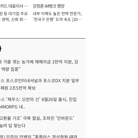
카드 대표이사 사
강정훈 iM뱅크 행장
성 등 대기업 주요
내부 이해도 높은 전략 전문가,
 경력, 신뢰 회복
'전국구 은행' 도약 속도 [2026
[2026년]
년]
사
 가뭄 겪는 농가에 재해자금 3천억 지원, 강
 역량 집중"
스 포스코인터내셔널과 포스코DX 지분 일부
 재원 2조5천억 확보
투스 '제우스: 오만의 신' 8월26일 출시, 진입
MMORPG 내..
고환율 기조' 극복 절실, 조좌진 '인바운드'
늘려 답 찾는다
정말] 민주당 민병덕 "홈플러스 정상화될 때까