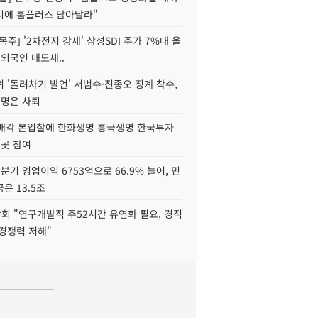
니에 홈플러스 담아달라"
목주] '2차전지 강세' 삼성SDI 주가 7%대 올
 외국인 매도세..
 '돌려차기 발언' 서범수·진종오 징계 착수,
2명은 사퇴
 매각 본입찰에 한화생명 흥국생명 한국투자
3곳 참여
분기 영업이익 6753억으로 66.9% 늘어, 민
은 13.5조
회 "연구개발직 주52시간 유연화 필요, 경직
경쟁력 저해"