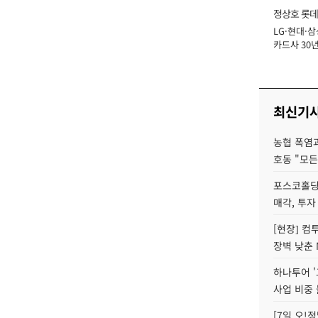
정상호 롯데
LG·현대·삼
장
카드사 30년
에 '초집중' 
최신기
농협 폭염과
호동 "모든
포스코홀딩
매각, 투자
[현장] 컴
장벽 낮춘 
하나투어 '
사업 비중 
[7일 오!