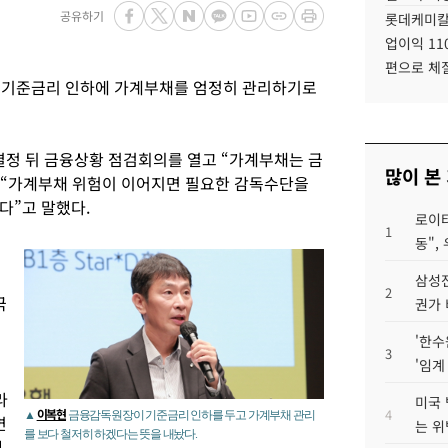
공유하기
롯데케미칼
업이익 11
편으로 체
기준금리 인하에 가계부채를 엄정히 관리하기로
결정 뒤 금융상황 점검회의를 열고 “가계부채는 금
많이 본
며 “가계부채 위험이 이어지면 필요한 감독수단을
다”고 말했다.
로이터
1
동",
삼성전
2
극
권가 
'한수
3
'임계
라
미국 
이복현
4
▲
금융감독원장이 기준금리 인하를 두고 가계부채 관리
면
는 위
를 보다 철저히 하겠다는 뜻을 내놨다.
했