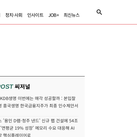
제
정치·사회
인사이트
JOB+
최신뉴스
씨저널
POST
' KDB생명 이번에는 매각 성공할까 : 본입찰
명 흥국생명 한국금융지주가 최종 인수제안서
 '용인 D램-청주 낸드' 신규 팹 건설에 54조
 '연평균 19% 성장' 메모리 수요 대응해 AI
장 핵심플레이어로