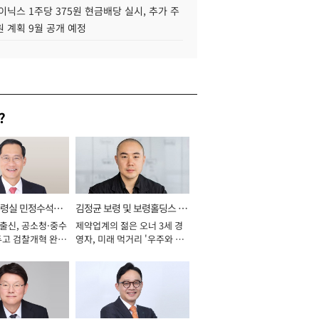
이닉스 1주당 375원 현금배당 실시, 추가 주
 계획 9월 공개 예정
?
통령실 민정수석비
김정균 보령 및 보령홀딩스 대
 출신, 공소청·중수
제약업계의 젊은 오너 3세 경
표이사 사장
두고 검찰개혁 완수
영자, 미래 먹거리 '우주와 헬
년]
스케어' 공들여 [2026년]