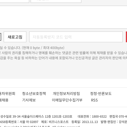
 수 있습니다. (현재 0 byte / 최대 400byte)
다른 사람의 권리를 침해하거나 명예를 훼손하는 댓글은 관련 법률에 의해 제재를 받을 수 있습니
쾌감을 주는 욕설 등 비하하는 단어가 내용에 포함되거나 인신공격성 글은 관리자의 판단에 의해
용자위원회
청소년보호정책
개인정보처리방침
정정·반론보도
인재채용
기사제보
이메일무단수집거부
RSS
수일로 39-34 서울숲더스페이스 12층 1201호-1203호
대표전화 : 1800-6522
편집국 070-4
8658
등록번호 : 서울 아 02897
제호: 비즈니스포스트
등록일: 2013.11.13
발행·편집인 : 강석
X
Copyright ? 2013 비즈니스포스트. All rights reserved.