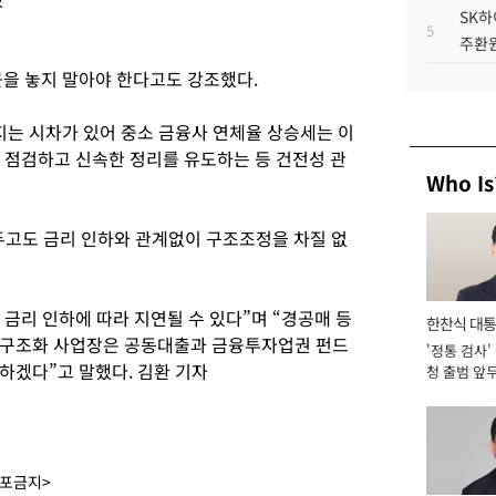
SK하
5
주환원
끈을 놓지 말아야 한다고도 강조했다.
지는 시차가 있어 중소 금융사 연체율 상승세는 이
중 점검하고 신속한 정리를 유도하는 등 건전성 관
Who Is
두고도 금리 인하와 관계없이 구조조정을 차질 없
 금리 인하에 따라 지연될 수 있다”며 “경공매 등
한찬식 대
재구조화 사업장은 공동대출과 금융투자업권 펀드
'정통 검사'
서관
하겠다”고 말했다. 김환 기자
청 출범 앞
맡아 [2026
배포금지>