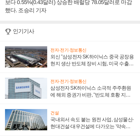
보다 0.55%(0.43달러) 상승한 배럴당 78.05달러로 마감
했다. 조승리 기자
인기기사
전자·전기·정보통신
외신 "삼성전자 SK하이닉스 중국 공장용
현지 생산 반도체 장비 시험, 미국 수출통
제 대비"
전자·전기·정보통신
삼성전자 SK하이닉스 소극적 주주환원
에 해외 증권가 비판, "반도체 호황 지속
성 의문"
건설
국내외서 속도 붙는 원전 사업, 삼성물산·
현대건설·대우건설에 다가오는 '약속의
시간'