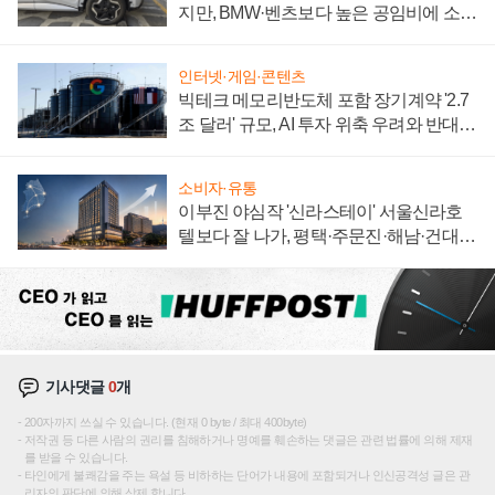
지만, BMW·벤츠보다 높은 공임비에 소비
자 불만 폭발
인터넷·게임·콘텐츠
빅테크 메모리반도체 포함 장기계약 '2.7
조 달러' 규모, AI 투자 위축 우려와 반대
신호
소비자·유통
이부진 야심작 '신라스테이' 서울신라호
텔보다 잘 나가, 평택·주문진·해남·건대로
성장판 더 넓힌다
기사댓글
0
개
200자까지 쓰실 수 있습니다. (현재 0 byte / 최대 400byte)
저작권 등 다른 사람의 권리를 침해하거나 명예를 훼손하는 댓글은 관련 법률에 의해 제재
를 받을 수 있습니다.
타인에게 불쾌감을 주는 욕설 등 비하하는 단어가 내용에 포함되거나 인신공격성 글은 관
리자의 판단에 의해 삭제 합니다.