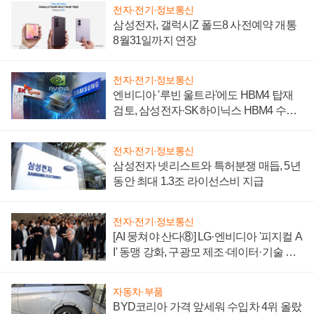
전자·전기·정보통신
삼성전자, 갤럭시Z 폴드8 사전예약 개통
8월31일까지 연장
전자·전기·정보통신
엔비디아 '루빈 울트라'에도 HBM4 탑재
검토, 삼성전자·SK하이닉스 HBM4 수율
에 주도권 갈린다
전자·전기·정보통신
삼성전자 넷리스트와 특허분쟁 매듭, 5년
동안 최대 1.3조 라이선스비 지급
전자·전기·정보통신
[AI 뭉쳐야 산다⑧] LG·엔비디아 '피지컬 A
I' 동맹 강화, 구광모 제조·데이터·기술 결
집해 종합 로보틱스 기업으로
자동차·부품
BYD코리아 가격 앞세워 수입차 4위 올랐