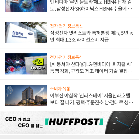
엔비디아 '루빈 울트라'에도 HBM4 탑재 검
토, 삼성전자·SK하이닉스 HBM4 수율에 주
도권 갈린다
전자·전기·정보통신
삼성전자 넷리스트와 특허분쟁 매듭, 5년 동
안 최대 1.3조 라이선스비 지급
전자·전기·정보통신
[AI 뭉쳐야 산다⑧] LG·엔비디아 '피지컬 AI'
동맹 강화, 구광모 제조·데이터·기술 결집
해 종합 로보틱스 기업으로
소비자·유통
이부진 야심작 '신라스테이' 서울신라호텔
보다 잘 나가, 평택·주문진·해남·건대로 성
장판 더 넓힌다