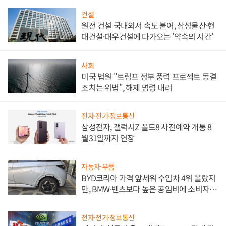
건설
원전 건설 국내외서 속도 붙어, 삼성물산·현
대건설·대우건설에 다가오는 '약속의 시간'
사회
미국 법원 "트럼프 정부 풍력 프로젝트 동결
조치는 위법", 해제 명령 내려
전자·전기·정보통신
삼성전자, 갤럭시Z 폴드8 사전예약 개통 8
월31일까지 연장
자동차·부품
BYD코리아 가격 앞세워 수입차 4위 올랐지
만, BMW·벤츠보다 높은 공임비에 소비자
불만 폭발
전자·전기·정보통신