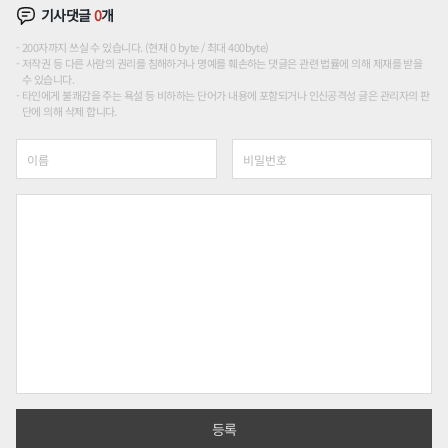
기사댓글
0
개
200자까지 쓰실 수 있습니다. (현재 0 byte / 최대 400byte)
저작권 등 다른 사람의 권리를 침해하거나 명예를 훼손하는 댓글은 관련 법률에 의해 제재를 받을
수 있습니다.
타인에게 불쾌감을 주는 욕설 등 비하하는 단어가 내용에 포함되거나 인신공격성 글은 관리자의 판
단에 의해 삭제 합니다.