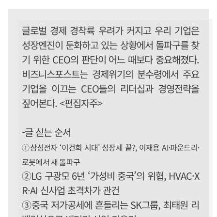
글로벌 경제 경착륙 우려가 커지고 우리 기업은
성장엔진이 둔화하고 있는 상황에서 돌파구를 찾
기 위한 CEO의 판단이 어느 때보다 중요해졌다.
비즈니스포스트는 경제위기의 분수령에서 주요
기업을 이끄는 CEO들의 리더십과 경영전략을
짚어본다. <편집자주>
-글 싣는 순서
①삼성전자 ‘이건희 시대’ 성장세 끝?, 이재용 AI·파운드리·
로봇에서 새 돌파구
②LG 구광모 6년 ‘가성비 중국’의 위협, HVAC·X
R·AI 신사업 초격차가 관건
③중국 저가공세에 흔들리는 SK그룹, 최태원 리