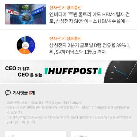
전자·전기·정보통신
엔비디아 '루빈 울트라'에도 HBM4 탑재 검
토, 삼성전자·SK하이닉스 HBM4 수율에 주
도권 갈린다
전자·전기·정보통신
삼성전자 2분기 글로벌 D램 점유율 39% 1
위, SK하이닉스와 13%p 격차
기사댓글
0
개
200자까지 쓰실 수 있습니다. (현재 0 byte / 최대 400byte)
저작권 등 다른 사람의 권리를 침해하거나 명예를 훼손하는 댓글은 관련 법률에 의해 제재를 받을
수 있습니다.
타인에게 불쾌감을 주는 욕설 등 비하하는 단어가 내용에 포함되거나 인신공격성 글은 관리자의 판
단에 의해 삭제 합니다.