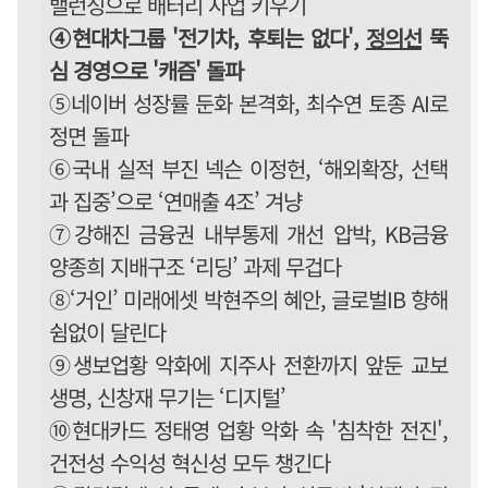
밸런싱으로 배터리 사업 키우기
④현대차그룹 '전기차, 후퇴는 없다',
정의선
뚝
심 경영으로 '캐즘' 돌파
⑤네이버 성장률 둔화 본격화, 최수연 토종 AI로
정면 돌파
⑥국내 실적 부진 넥슨 이정헌, ‘해외확장, 선택
과 집중’으로 ‘연매출 4조’ 겨냥
⑦강해진 금융권 내부통제 개선 압박, KB금융
양종희 지배구조 ‘리딩’ 과제 무겁다
⑧‘거인’ 미래에셋 박현주의 혜안, 글로벌IB 향해
쉼없이 달린다
⑨생보업황 악화에 지주사 전환까지 앞둔 교보
생명, 신창재 무기는 ‘디지털’
⑩현대카드 정태영 업황 악화 속 '침착한 전진',
건전성 수익성 혁신성 모두 챙긴다