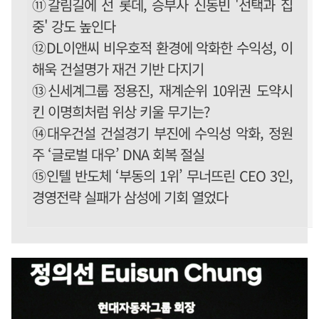
⑪갈림길에 선 롯데, 승부사 신동빈 '선택과 집
중' 강도 높인다
⑫DL이앤씨 비우호적 환경에 악화한 수익성, 이
해욱 건설명가 재건 기반 다지기
⑬신세계그룹 정용진, 재계순위 10위권 도약시
킨 이명희처럼 위상 키울 무기는?
⑭대우건설 건설경기 부진에 수익성 악화, 정원
주 ‘글로벌 대우’ DNA 회복 절실
⑮인텔 반도체 ‘부동의 1위’ 무너뜨린 CEO 3인,
경영전략 실패가 삼성에 기회 열었다