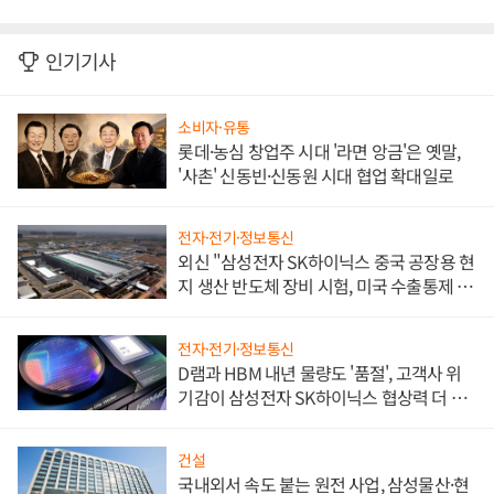
인기기사
소비자·유통
롯데·농심 창업주 시대 '라면 앙금'은 옛말,
'사촌' 신동빈·신동원 시대 협업 확대일로
전자·전기·정보통신
외신 "삼성전자 SK하이닉스 중국 공장용 현
지 생산 반도체 장비 시험, 미국 수출통제 대
비"
전자·전기·정보통신
D램과 HBM 내년 물량도 '품절', 고객사 위
기감이 삼성전자 SK하이닉스 협상력 더 키
워
건설
국내외서 속도 붙는 원전 사업, 삼성물산·현