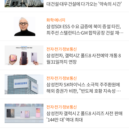
대건설·대우건설에 다가오는 '약속의 시간'
화학·에너지
삼성SDI ESS 수요 급증에 북미 증설 타진,
최주선 스텔란티스·GM 합작공장 건설 재추
진하나
전자·전기·정보통신
삼성전자, 갤럭시Z 폴드8 사전예약 개통 8
월31일까지 연장
전자·전기·정보통신
삼성전자 SK하이닉스 소극적 주주환원에
해외 증권가 비판, "반도체 호황 지속성 의
문"
전자·전기·정보통신
삼성전자 갤럭시 Z 폴드8 시리즈 사전 판매
'144만 대' 역대 최대