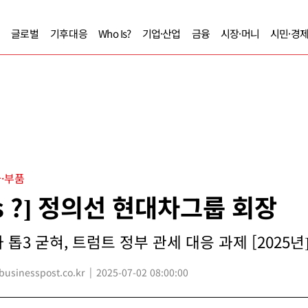
글로벌
기후대응
Who Is?
기업·산업
금융
시장·머니
시민·경
·부품
Is ?] 정의선 현대차그룹 회장
톱3 굳혀, 트럼트 정부 관세 대응 과제 [2025년
sinesspost.co.kr
2025-07-02 08:00:00