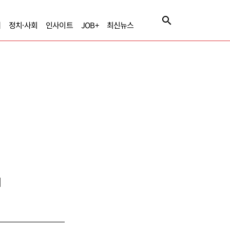
제
정치·사회
인사이트
JOB+
최신뉴스
]