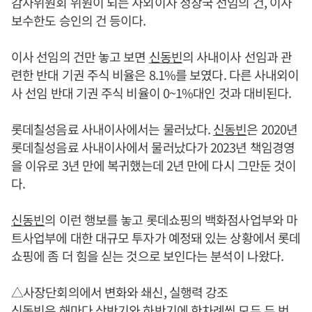
감사위원회 위원이 되는 사외이사 정창국 선임의 건, 이사
보수한도 승인의 건 등이다.
이사 선임의 건만 놓고 보면
신동빈
의 사내이사 선임과 관
련한 반대 기권 주식 비율은 8.1%를 보였다. 다른 사내외이
사 선임 반대 기권 주식 비율이 0~1%대인 것과 대비된다.
롯데칠성음료 사내이사에서는 물러났다.
신동빈
은 2020년
롯데칠성음료 사내이사에서 물러났다가 2023년 책임경영
을 이유로 3년 만에 복귀했는데 2년 만에 다시 그만둔 것이
다.
신동빈
의 이런 행보를 놓고 롯데쇼핑의 백화점사업부와 마
트사업부에 대한 대규모 투자가 예정돼 있는 상황에서 롯데
쇼핑에 좀 더 힘을 싣는 것으로 보인다는 분석이 나왔다.
△사장단회의에서 변화와 쇄신, 실행력 강조
신동빈
은 해마다 상반기와 하반기에 한차례씩 모두 두 번