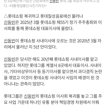
린 6경제단체·기업인 간담회에서
신동빈
롯데그룹 회장과 악수하고 있
다. <대통령실통신사진기자단>
△롯데쇼핑 복귀하고 롯데칠성음료에선 물러나
신동빈
은 2025년 3월 롯데쇼핑 제55기 정기 주주총회와 이
사회를 통해 롯데쇼핑 대표이사에 올랐다.
신동빈
이 롯데쇼핑 사내이사에 오르는 것은 2020년 3월 자
리에서 물러난 지 5년 만이었다.
신동빈
은 당시만 해도 20년째 롯데쇼핑 사내이사를 맡고
있었다. 하지만 롯데그룹 계열사 8곳에서 대표이사. 사내이
사, 기타비상무이사 등 등기이사를 맡으면서 과다겸직 논란
을 겪었고 이것이 롯데쇼핑 사내이사 사임의 배경이 된 것
아니냐는 관측이 많았다.
롯데그룹은
신동빈
의 롯데쇼핑 이사회 복귀를 놓고 그룹 주
요 사업 가운데 하나인 유통 분야 책임경영 차원에서 이뤄