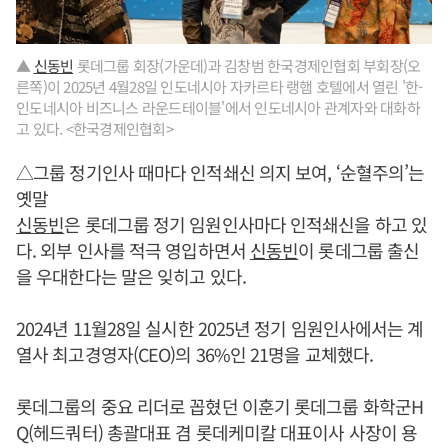
▲
신동빈
롯데그룹 회장(가운데)과 김창범 한국경제인협회 부회장(오
른쪽)이 2025년 4월28일 인도네시아 자카르타 랭햄 호텔에서 열린 '한-
인도네시아 비즈니스 라운드테이블'에서 인도네시아 관계자와 대화하
고 있다. <한국경제인협회>
△그룹 정기인사 때마다 인적쇄신 의지 보여, ‘순혈주의’는
옛말
신동빈
은 롯데그룹 정기 임원인사마다 인적쇄신을 하고 있
다. 외부 인사를 적극 영입하면서
신동빈
이 롯데그룹 출신
을 우대한다는 말은 잊히고 있다.
2024년 11월28일 실시한 2025년 정기 임원인사에서는 계
열사 최고경영자(CEO)의 36%인 21명을 교체했다.
롯데그룹의 중요 리더로 꼽혔던 이훈기 롯데그룹 화학군H
Q(헤드쿼터) 총괄대표 겸 롯데케미칼 대표이사 사장이 용