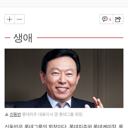
8
생애
▲
신동빈
롯데지주 대표이사 겸 롯데그룹 회장.
신동빈
은 롯데그룹의 회장이다. 롯데지주와 롯데케미칼, 롯