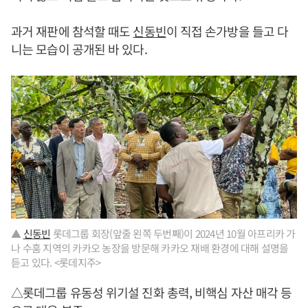
과거 재판에 참석할 때도
신동빈
이 직접 손가방을 들고 다
니는 모습이 공개된 바 있다.
▲
신동빈
롯데그룹 회장(앞줄 왼쪽 두번째)이 2024년 10월 아프리카 가
나 수훔 지역의 카카오 농장을 방문해 카카오 재배 환경에 대해 설명을
듣고 있다. <롯데지주>
△롯데그룹 유동성 위기설 진화 총력, 비핵심 자산 매각 등