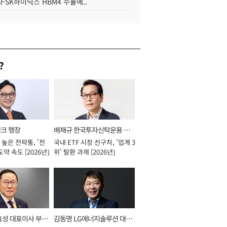
·SK하이닉스 HBM4 수율에..
?
뱅크 행장
배재규 한국투자신탁운용 대
높은 전략통, '전
국내 ETF 시장 선구자, '업계 3
표이사 사장
도약 속도 [2026년]
위' 탈환 과제 [2026년]
효성 대표이사 부회
김동명 LG에너지솔루션 대표