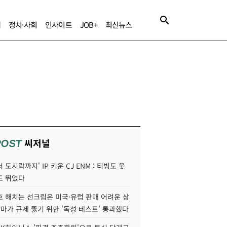
제
정치·사회
인사이트
JOB+
최신뉴스
씨저널
POST
 도시락까지' IP 키운 CJ ENM : 티빙도 웃
도 뛰었다
호 해치는 선크림은 미국·유럽 판매 어려운 상
콜마가 규제 뚫기 위한 '독성 테스트' 통과했다