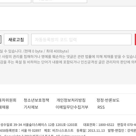
 수 있습니다. (현재 0 byte / 최대 400byte)
다른 사람의 권리를 침해하거나 명예를 훼손하는 댓글은 관련 법률에 의해 제재를 받을 수 있습니
쾌감을 주는 욕설 등 비하하는 단어가 내용에 포함되거나 인신공격성 글은 관리자의 판단에 의해
용자위원회
청소년보호정책
개인정보처리방침
정정·반론보도
인재채용
기사제보
이메일무단수집거부
RSS
수일로 39-34 서울숲더스페이스 12층 1201호-1203호
대표전화 : 1800-6522
편집국 070-4
8658
등록번호 : 서울 아 02897
제호: 비즈니스포스트
등록일: 2013.11.13
발행·편집인 : 강석
X
Copyright ? 2013 비즈니스포스트. All rights reserved.