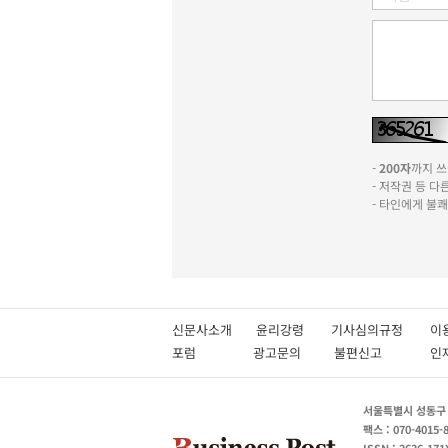
-
200자
까지 쓰실
- 저작권 등 
- 타인에게 불
신문사소개
윤리강령
기사심의규정
이
포럼
광고문의
불편신고
서울특별시 성동구 성
팩스 : 070-4015-
ISSN : 2636-171