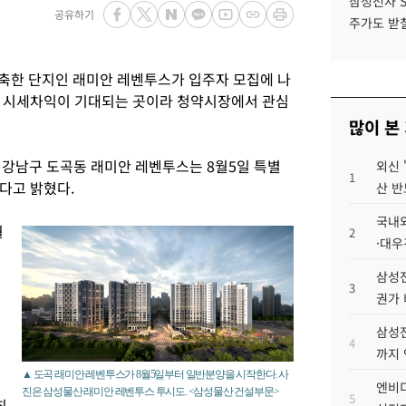
삼성전자 
공유하기
주가도 받칠
축한 단지인 래미안 레벤투스가 입주자 모집에 나
량 시세차익이 기대되는 곳이라 청약시장에서 관심
많이 본
 강남구 도곡동 래미안 레벤투스는 8월5일 특별
외신 
1
다고 밝혔다.
산 반
국내외
월
2
·대우
삼성전
3
권가 
삼성전
4
까지
▲ 도곡 래미안 레벤투스가 8월5일부터 일반분양을 시작한다. 사
엔비디
진은 삼성물산 래미안 레벤투스 투시도. <삼성물산 건설부문>
5
최