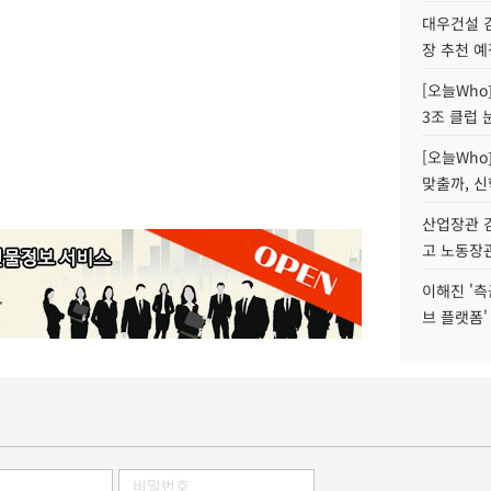
대우건설 
장 추천 예
[오늘Who
3조 클럽 
[오늘Who
맞출까, 
산업장관 김
고 노동장
이해진 '측
브 플랫폼'