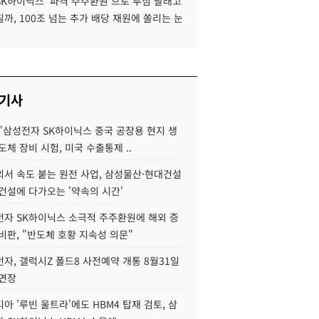
SK하이닉스 '파격 주주환원'으로 투심 달래고
까, 100조 넘는 추가 배당 재원에 쏠리는 눈
 기사
"삼성전자 SK하이닉스 중국 공장용 현지 생
도체 장비 시험, 미국 수출통제 ..
서 속도 붙는 원전 사업, 삼성물산·현대건설
건설에 다가오는 '약속의 시간'
자 SK하이닉스 소극적 주주환원에 해외 증
비판, "반도체 호황 지속성 의문"
자, 갤럭시Z 폴드8 사전예약 개통 8월31일
 연장
아 '루빈 울트라'에도 HBM4 탑재 검토, 삼