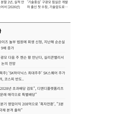
분할 2년, 실적 안
'기술중심' 구광모 힘실은 개발
이사 사장
어서 [2026년]
자 출신 첫 수장, 기술압도로
경쟁력 확보 사활 [2026년]
사
차이즈 놀부 법원에 회생 신청, 지난해 순손실
 9배 증가
구광모 다음 주 젠슨 황 만난다, 실리콘밸리서
' 논의 전망
목주] 'SK하이닉스 최대주주' SK스퀘어 주가
려, 코스피 반도..
2028년 초과배당 검토", 디앤디플랫폼리츠
 문래 매각으로 특별배당"
분기 영업이익 208억으로 '흑자전환', "3분
양극재 본격 출하"