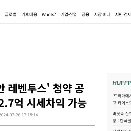
글로벌
기후대응
Who Is?
기업·산업
금융
시장·머니
시민·경
HUFF
안 레벤투스' 청약 공
'드라마에서
22.7억 시세차익 가능
고 커머스
바닷속 산
2024-07-26 17:18:14
황 : 한국