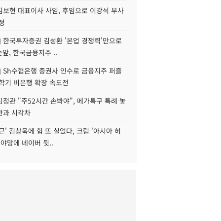
김보현 대표이사 사임, 후임으로 이강석 부사
정
] 한국투자증권 김성환 '본업 경쟁력'만으로
눈앞, 한국금융지주 ..
] Sh수협은행 증권사 인수로 금융지주 퍼즐
신학기 비은행 확장 속도전
정관 "주52시간 손봐야", 메가특구 특례 놓
관과 시각차
근' 김창욱에 힘 또 실었다, 크림 '아시아 허
 야망에 네이버 뒷..