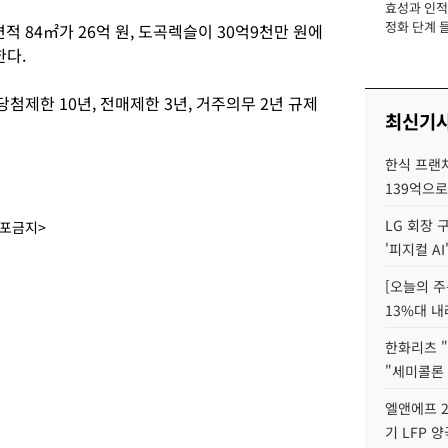
효성과 인적 
장
정화 단계 들
적 84㎡가 26억 원, 도곡렉슬이 30억9천만 원에
한다.
제한 10년, 전매제한 3년, 거주의무 2년 규제
최신기
한식 프랜
139억으로
LG 회장 
배포금지>
'피지컬 AI
[오늘의 주
13%대 내
한화리츠 "
"세미콜론
엘앤에프 2
기 LFP 