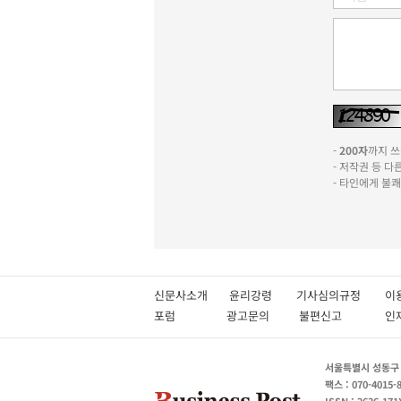
-
200자
까지 쓰실
- 저작권 등 
- 타인에게 불
신문사소개
윤리강령
기사심의규정
이
포럼
광고문의
불편신고
서울특별시 성동구 성
팩스 : 070-4015-
ISSN : 2636-171