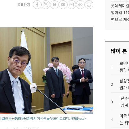
공유하기
롯데케미칼
업이익 11
편으로 체
많이 본
로이터
1
동",
삼성전
2
권가 
'한수
3
'임계
미국 
서 열린 금융통화위원회에서 의사봉을 두드리고 있다. <연합뉴스>
4
는 위