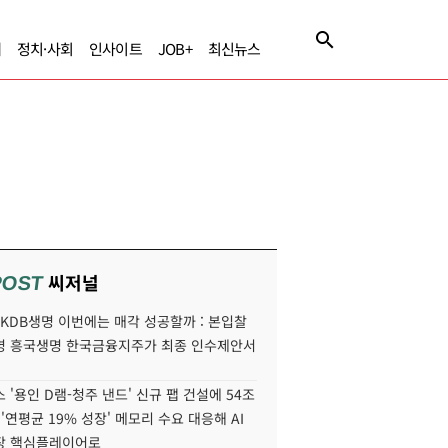
제
정치·사회
인사이트
JOB+
최신뉴스
씨저널
POST
' KDB생명 이번에는 매각 성공할까 : 본입찰
명 흥국생명 한국금융지주가 최종 인수제안서
 '용인 D램-청주 낸드' 신규 팹 건설에 54조
 '연평균 19% 성장' 메모리 수요 대응해 AI
장 핵심플레이어로