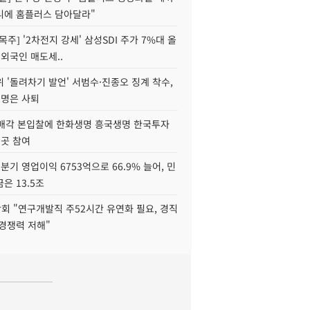
니에 홈플러스 담아달라"
목주] '2차전지 강세' 삼성SDI 주가 7%대 올
 외국인 매도세..
 '돌려차기 발언' 서범수·진종오 징계 착수,
2명은 사퇴
 매각 본입찰에 한화생명 흥국생명 한국투자
3곳 참여
분기 영업이익 6753억으로 66.9% 늘어, 민
은 13.5조
회 "연구개발직 주52시간 유연화 필요, 경직
경쟁력 저해"