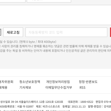
 수 있습니다. (현재 0 byte / 최대 400byte)
다른 사람의 권리를 침해하거나 명예를 훼손하는 댓글은 관련 법률에 의해 제재를 받을 수 있습니
쾌감을 주는 욕설 등 비하하는 단어가 내용에 포함되거나 인신공격성 글은 관리자의 판단에 의해
용자위원회
청소년보호정책
개인정보처리방침
정정·반론보도
인재채용
기사제보
이메일무단수집거부
RSS
수일로 39-34 서울숲더스페이스 12층 1201호-1203호
대표전화 : 1800-6522
편집국 070-4
8658
등록번호 : 서울 아 02897
제호: 비즈니스포스트
등록일: 2013.11.13
발행·편집인 : 강석
X
Copyright ? 2013 비즈니스포스트. All rights reserved.