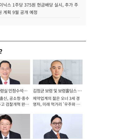
이닉스 1주당 375원 현금배당 실시, 추가 주
 계획 9월 공개 예정
?
통령실 민정수석비
김정균 보령 및 보령홀딩스 대
 출신, 공소청·중수
제약업계의 젊은 오너 3세 경
표이사 사장
두고 검찰개혁 완수
영자, 미래 먹거리 '우주와 헬
년]
스케어' 공들여 [2026년]