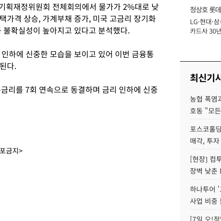
 기획재정위원회 전체회의에서 물가가 2%대로 낮
정상호 롯데
택가격 상승, 가계부채 증가, 미국 고금리 장기화
LG·현대·삼
장
등 불확실성이 높아지고 있다고 분석했다.
카드사 30년
에 '초집중' 
 인하에 신중한 모습을 보이고 있어 이번 금융통
된다.
최신기
준금리를 7회 연속으로 동결하며 금리 인하에 신중
농협 폭염과
호동 "모든
포스코홀딩
매각, 투자
배포금지>
[현장] 컴
장벽 낮춘 
하나투어 '
사업 비중 
[7일 오!