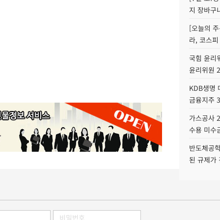
지 장바구
[오늘의 주
라, 코스피
국힘 윤리위
윤리위원 
KDB생명
금융지주 
가스공사 2
수용 미수금
반도체공학
된 규제가 