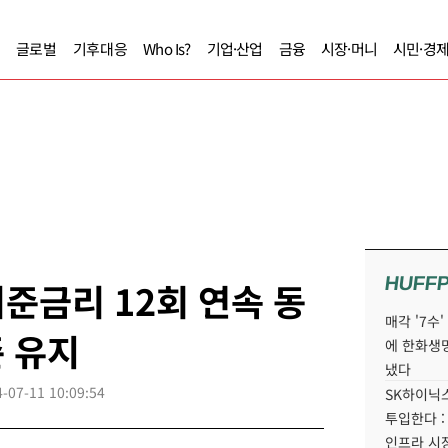
글로벌
기후대응
Who Is?
기업·산업
금융
시장·머니
시민·경
HUFF
준금리 12회 연속 동
매각 '7수
준 유지
에 한화생
냈다
-07-11 10:09:54
SK하이닉스
투입한다 :
인프라 시