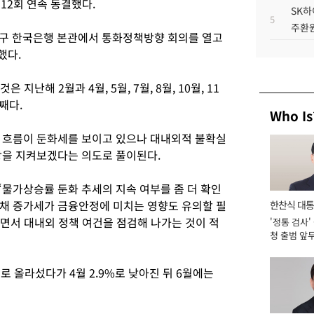
12회 연속 동결했다.
SK하
5
주환원
중구 한국은행 본관에서 통화정책방향 회의를 열고
했다.
지난해 2월과 4월, 5월, 7월, 8월, 10월, 11
번째다.
Who Is
 흐름이 둔화세를 보이고 있으나 대내외적 불확실
상을 지켜보겠다는 의도로 풀이된다.
물가상승률 둔화 추세의 지속 여부를 좀 더 확인
채 증가세가 금융안정에 미치는 영향도 유의할 필
한찬식 대
하면서 대내외 정책 여건을 점검해 나가는 것이 적
'정통 검사'
서관
청 출범 앞
맡아 [2026
로 올라섰다가 4월 2.9%로 낮아진 뒤 6월에는