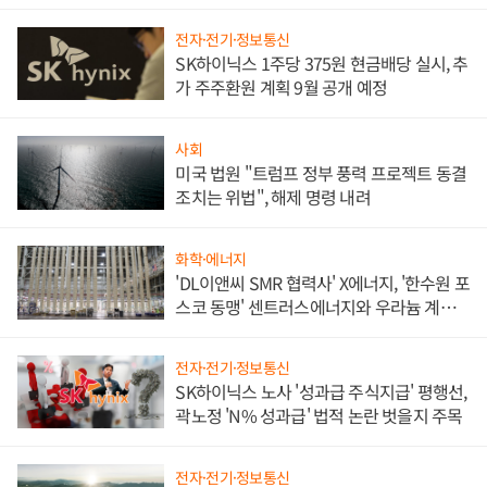
애플' 수익 다각화 속도
전자·전기·정보통신
SK하이닉스 1주당 375원 현금배당 실시, 추
가 주주환원 계획 9월 공개 예정
사회
미국 법원 "트럼프 정부 풍력 프로젝트 동결
조치는 위법", 해제 명령 내려
화학·에너지
'DL이앤씨 SMR 협력사' X에너지, '한수원 포
스코 동맹' 센트러스에너지와 우라늄 계약
체결
전자·전기·정보통신
SK하이닉스 노사 '성과급 주식지급' 평행선,
곽노정 'N% 성과급' 법적 논란 벗을지 주목
전자·전기·정보통신