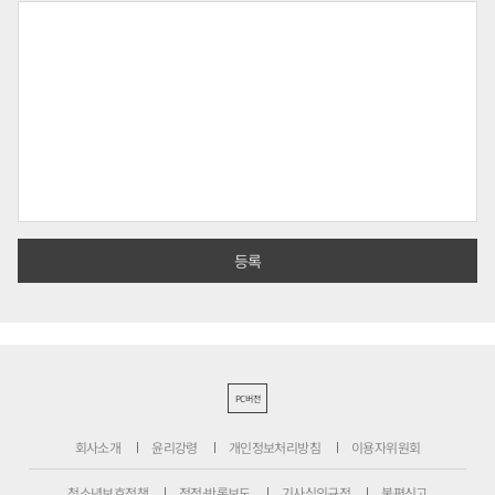
PC버전
회사소개
윤리강령
개인정보처리방침
이용자위원회
청소년보호정책
정정·반론보도
기사심의규정
불편신고