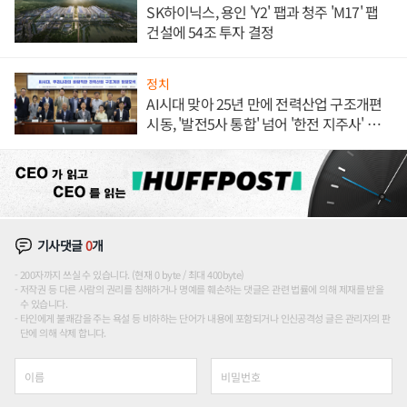
SK하이닉스, 용인 'Y2' 팹과 청주 'M17' 팹
건설에 54조 투자 결정
정치
AI시대 맞아 25년 만에 전력산업 구조개편
시동, '발전5사 통합' 넘어 '한전 지주사' 재편
론도
기사댓글
0
개
200자까지 쓰실 수 있습니다. (현재 0 byte / 최대 400byte)
저작권 등 다른 사람의 권리를 침해하거나 명예를 훼손하는 댓글은 관련 법률에 의해 제재를 받을
수 있습니다.
타인에게 불쾌감을 주는 욕설 등 비하하는 단어가 내용에 포함되거나 인신공격성 글은 관리자의 판
단에 의해 삭제 합니다.