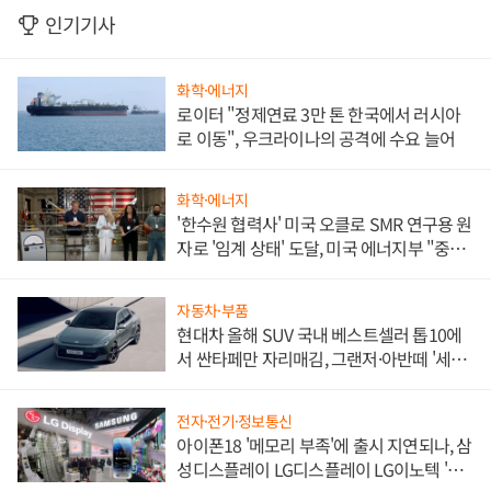
인기기사
화학·에너지
로이터 "정제연료 3만 톤 한국에서 러시아
로 이동", 우크라이나의 공격에 수요 늘어
화학·에너지
'한수원 협력사' 미국 오클로 SMR 연구용 원
자로 '임계 상태' 도달, 미국 에너지부 "중요
한 이정표"
자동차·부품
현대차 올해 SUV 국내 베스트셀러 톱10에
서 싼타페만 자리매김, 그랜저·아반떼 '세단
쌍끌이'로 내수 방어
전자·전기·정보통신
아이폰18 '메모리 부족'에 출시 지연되나, 삼
성디스플레이 LG디스플레이 LG이노텍 '탈