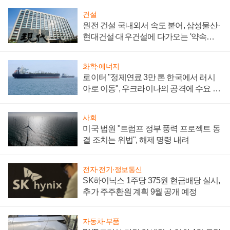
건설
원전 건설 국내외서 속도 붙어, 삼성물산·
현대건설·대우건설에 다가오는 '약속의
시간'
화학·에너지
로이터 "정제연료 3만 톤 한국에서 러시
아로 이동", 우크라이나의 공격에 수요 늘
어
사회
미국 법원 "트럼프 정부 풍력 프로젝트 동
결 조치는 위법", 해제 명령 내려
전자·전기·정보통신
SK하이닉스 1주당 375원 현금배당 실시,
추가 주주환원 계획 9월 공개 예정
자동차·부품