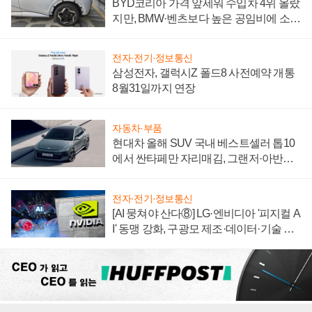
BYD코리아 가격 앞세워 수입차 4위 올랐
지만, BMW·벤츠보다 높은 공임비에 소비
자 불만 폭발
전자·전기·정보통신
삼성전자, 갤럭시Z 폴드8 사전예약 개통
8월31일까지 연장
자동차·부품
현대차 올해 SUV 국내 베스트셀러 톱10
에서 싼타페만 자리매김, 그랜저·아반떼
'세단 쌍끌이'로 내수 방어
전자·전기·정보통신
[AI 뭉쳐야 산다⑧] LG·엔비디아 '피지컬 A
I' 동맹 강화, 구광모 제조·데이터·기술 결
집해 종합 로보틱스 기업으로