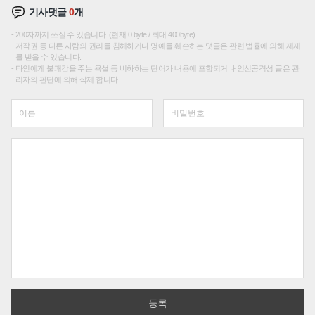
기사댓글
0
개
200자까지 쓰실 수 있습니다. (현재 0 byte / 최대 400byte)
저작권 등 다른 사람의 권리를 침해하거나 명예를 훼손하는 댓글은 관련 법률에 의해 제재
를 받을 수 있습니다.
타인에게 불쾌감을 주는 욕설 등 비하하는 단어가 내용에 포함되거나 인신공격성 글은 관
리자의 판단에 의해 삭제 합니다.