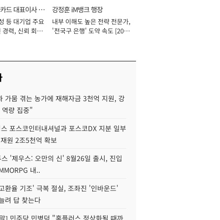
카드 대표이사 사
강정훈 iM뱅크 행장
성 등 대기업 주요
내부 이해도 높은 전략 전문가,
 경력, 신뢰 회복
'전국구 은행' 도약 속도 [2026
[2026년]
년]
사
 가뭄 겪는 농가에 재해자금 3천억 지원, 강
 역량 집중"
스 포스코인터내셔널과 포스코DX 지분 일부
 재원 2조5천억 확보
투스 '제우스: 오만의 신' 8월26일 출시, 진입
MMORPG 내..
고환율 기조' 극복 절실, 조좌진 '인바운드'
늘려 답 찾는다
정말] 민주당 민병덕 "홈플러스 정상화될 때까