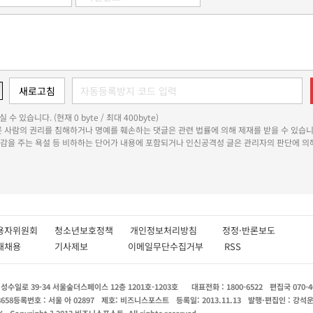
 수 있습니다. (현재 0 byte / 최대 400byte)
다른 사람의 권리를 침해하거나 명예를 훼손하는 댓글은 관련 법률에 의해 제재를 받을 수 있습니
쾌감을 주는 욕설 등 비하하는 단어가 내용에 포함되거나 인신공격성 글은 관리자의 판단에 의해
용자위원회
청소년보호정책
개인정보처리방침
정정·반론보도
인재채용
기사제보
이메일무단수집거부
RSS
수일로 39-34 서울숲더스페이스 12층 1201호-1203호
대표전화 : 1800-6522
편집국 070-4
8658
등록번호 : 서울 아 02897
제호: 비즈니스포스트
등록일: 2013.11.13
발행·편집인 : 강석
X
Copyright ? 2013 비즈니스포스트. All rights reserved.