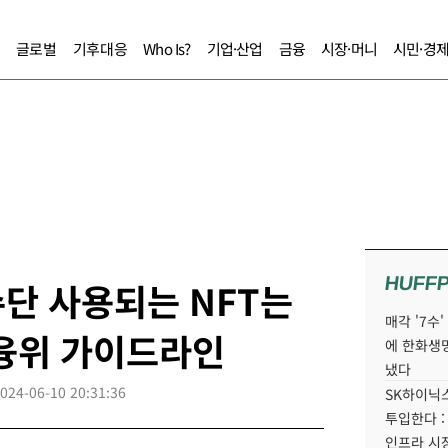
글로벌
기후대응
Who Is?
기업·산업
금융
시장·머니
시민·경
HUFF
단 사용되는 NFT는
매각 '7수
금융위 가이드라인
에 한화생
냈다
024-06-10 20:31:36
SK하이닉스
투입한다 :
인프라 시