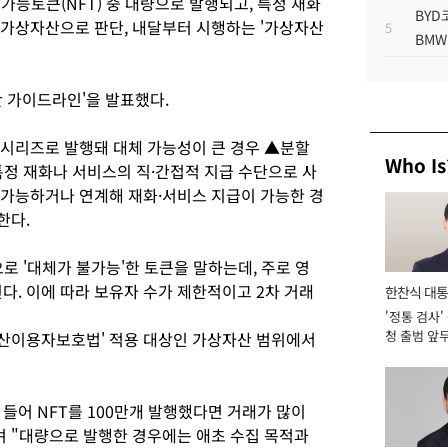
능토큰(NFT) 중 대량으로 발행되고, 특정 재화
BYD
 가상자산으로 판단, 내달부터 시행하는 '가상자산
5
BMW
단 가이드라인'을 발표했다.
시리즈로 발행돼 대체 가능성이 큰 경우 ▲분할
Who Is
특정 재화나 서비스의 직·간접적 지급 수단으로 사
가능하거나 연계해 재화·서비스 지급이 가능한 경
한다.
로 '대체가 불가능'한 토큰을 말하는데, 주로 영
다. 이에 따라 보유자 수가 제한적이고 2차 거래
한찬식 대
'정통 검사'
서관
청 출범 앞
자산이용자보호법' 적용 대상인 가상자산 범위에서
맡아 [2026
들어 NFT를 100만개 발행했다면 거래가 많이
며 "대량으로 발행한 경우에는 애초 수집 목적과