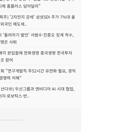
니에 홈플러스 담아달라"
목주] '2차전지 강세' 삼성SDI 주가 7%대 올
 외국인 매도세..
 '돌려차기 발언' 서범수·진종오 징계 착수,
2명은 사퇴
 매각 본입찰에 한화생명 흥국생명 한국투자
3곳 참여
회 "연구개발직 주52시간 유연화 필요, 경직
경쟁력 저해"
야 산다⑩] 두산그룹과 엔비디아 AI 시대 협업,
지·로보틱스·반..