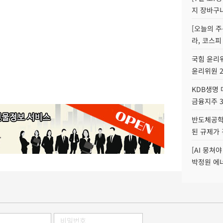
지 장바구
[오늘의 주
라, 코스피
국힘 윤리위
윤리위원 
KDB생명
금융지주 
반도체공학
된 규제가 
[AI 뭉쳐
박정원 에너