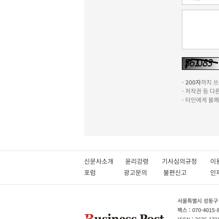
-
200자
까지 쓰실
- 저작권 등 
- 타인에게 불
신문사소개
윤리강령
기사심의규정
이
포럼
광고문의
불편신고
서울특별시 성동구 성
팩스 : 070-4015-
ISSN : 2636-171