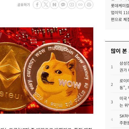
공유하기
롯데케미칼
업이익 11
편으로 체
많이 본
삼성전
1
권가 
로이터
2
동",
미국 
3
는 위
SK하
4
주환원