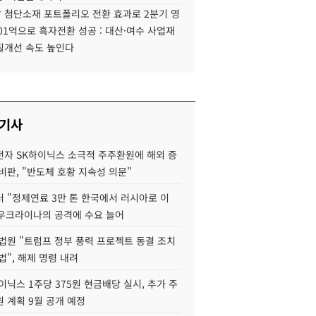
 첨단소재 포트폴리오 전환 효과로 2분기 영
01억으로 흑자전환 성공 : 대산·여수 사업재
질개선 속도 높인다
 기사
자 SK하이닉스 소극적 주주환원에 해외 증
비판, "반도체 호황 지속성 의문"
 "정제연료 3만 톤 한국에서 러시아로 이
 우크라이나의 공격에 수요 늘어
법원 "트럼프 정부 풍력 프로젝트 동결 조치
법", 해제 명령 내려
이닉스 1주당 375원 현금배당 실시, 추가 주
 계획 9월 공개 예정