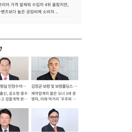
코리아 가격 앞세워 수입차 4위 올랐지만,
·벤츠보다 높은 공임비에 소비자 ..
?
통령실 민정수석비
김정균 보령 및 보령홀딩스 대
 출신, 공소청·중수
제약업계의 젊은 오너 3세 경
표이사 사장
두고 검찰개혁 완수
영자, 미래 먹거리 '우주와 헬
년]
스케어' 공들여 [2026년]