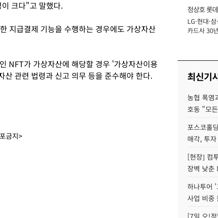
성이 크다"고 말했다.
정상호 롯데
LG·현대·삼
장
일한 지급결제 기능을 수행하는 경우에도 가상자산
카드사 30년
에 '초집중' 
인 NFT가 가상자산에 해당할 경우 '가상자산이용
자산 관련 법령과 신고 의무 등을 준수해야 한다.
최신기
농협 폭염과
호동 "모든
포스코홀딩
배포금지>
매각, 투자
[현장] 컴
장벽 낮춘 
하나투어 '
사업 비중 
[7일 오!