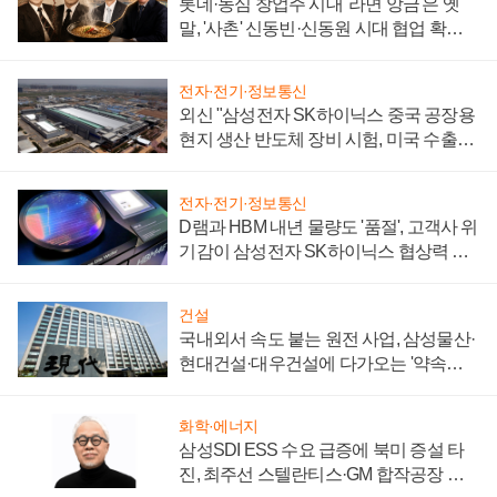
롯데·농심 창업주 시대 '라면 앙금'은 옛
말, '사촌' 신동빈·신동원 시대 협업 확대
일로
전자·전기·정보통신
외신 "삼성전자 SK하이닉스 중국 공장용
현지 생산 반도체 장비 시험, 미국 수출통
제 대비"
전자·전기·정보통신
D램과 HBM 내년 물량도 '품절', 고객사 위
기감이 삼성전자 SK하이닉스 협상력 더
키워
건설
국내외서 속도 붙는 원전 사업, 삼성물산·
현대건설·대우건설에 다가오는 '약속의
시간'
화학·에너지
삼성SDI ESS 수요 급증에 북미 증설 타
진, 최주선 스텔란티스·GM 합작공장 건