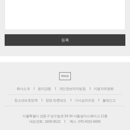
PC버전
회사소개
윤리강령
개인정보처리방침
이용자위원회
청소년보호정책
정정·반론보도
기사심의규정
불편신고
서울특별시 성동구 성수일로 39-34 서울숲더스페이스 12층
대표전화 : 1800-6522
팩스 : 070-4015-8658