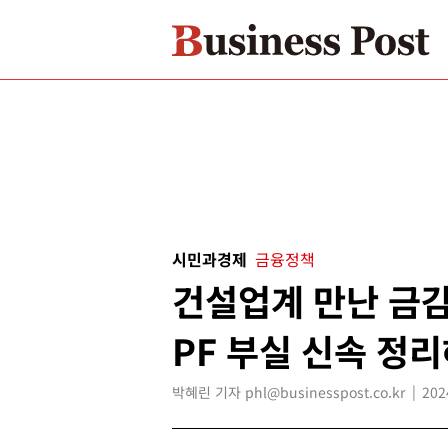
시민과경제
금융정책
건설업계 만난 금
PF 부실 신속 정
박혜린 기자 phl@businesspost.co.kr
202