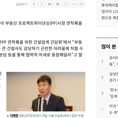
공유하기
롯데케미칼
업이익 11
편으로 체
이 부동산 프로젝트파이낸싱(PF)시장 연착륙을
산PF 연착륙을 위한 건설업계 간담회’에서 “부동
많이 본
가 큰 건설사도 감당하기 곤란한 어려움에 처할 수
분담 등을 통해 협력적 자세로 동참해달라”고 말
로이터
1
동",
로
삼성전
2
산
권가 
요
'한수
3
'임계
미국 
4
는 위
이복현
▲
금융감독원 원장이 29일 서울 건설회관에서 열린 '부동