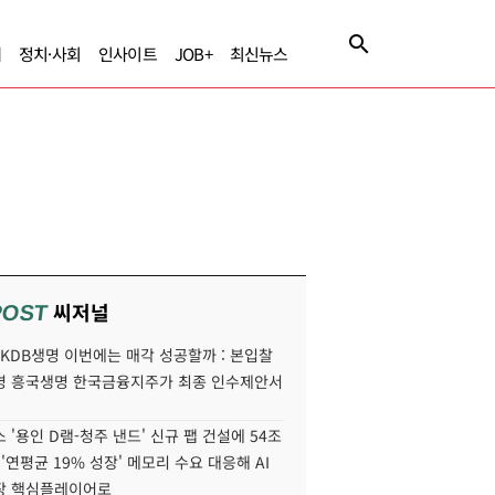
제
정치·사회
인사이트
JOB+
최신뉴스
씨저널
POST
' KDB생명 이번에는 매각 성공할까 : 본입찰
명 흥국생명 한국금융지주가 최종 인수제안서
 '용인 D램-청주 낸드' 신규 팹 건설에 54조
 '연평균 19% 성장' 메모리 수요 대응해 AI
장 핵심플레이어로