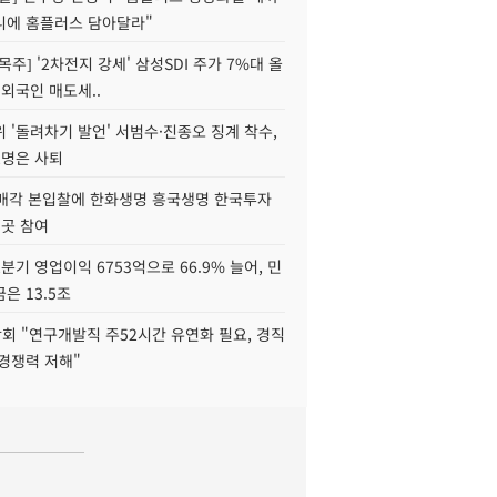
니에 홈플러스 담아달라"
목주] '2차전지 강세' 삼성SDI 주가 7%대 올
 외국인 매도세..
 '돌려차기 발언' 서범수·진종오 징계 착수,
2명은 사퇴
 매각 본입찰에 한화생명 흥국생명 한국투자
3곳 참여
분기 영업이익 6753억으로 66.9% 늘어, 민
은 13.5조
회 "연구개발직 주52시간 유연화 필요, 경직
경쟁력 저해"