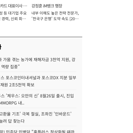
카드 대표이사 사
강정훈 iM뱅크 행장
성 등 대기업 주요
내부 이해도 높은 전략 전문가,
 경력, 신뢰 회복
'전국구 은행' 도약 속도 [2026
[2026년]
년]
사
 가뭄 겪는 농가에 재해자금 3천억 지원, 강
 역량 집중"
스 포스코인터내셔널과 포스코DX 지분 일부
 재원 2조5천억 확보
투스 '제우스: 오만의 신' 8월26일 출시, 진입
MMORPG 내..
고환율 기조' 극복 절실, 조좌진 '인바운드'
늘려 답 찾는다
정말] 민주당 민병덕 "홈플러스 정상화될 때까