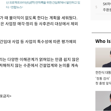
산 프로젝트파이낸싱(PF) 연착륙을 위한 간담회'에서 발언하고 있
SK하
5
다. <연합뉴스>
주환원
가 때 불이익이 없도록 한다는 계획을 세워뒀다.
은 사업장 매각·정리 등 사후관리 대상에서 제외
Who Is
간임대 사업 등 사업의 특수성에 따른 평가예외
정리는 다양한 이해관계가 얽혀있는 만큼 쉽지 않은
 저해하지 않는 수준에서 건설업계와 논의를 계속
한찬식 대
'정통 검사'
서관
청 출범 앞
맡아 [2026
배포금지>