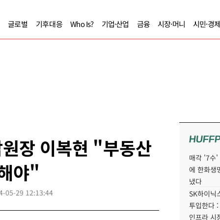
글로벌
기후대응
Who Is?
기업·산업
금융
시장·머니
시민·경
HUFF
감원장 이복현 "부동산
매각 '7수
리해야"
에 한화생
냈다
4-05-29 12:13:44
SK하이닉스
투입한다 :
인프라 시