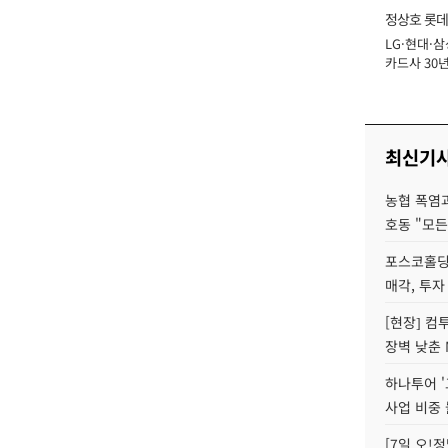
정상호 롯데
LG·현대·삼
장
카드사 30년
에 '초집중' 
최신기
농협 폭염과
호동 "모든
포스코홀딩
매각, 투자
[현장] 컴
장벽 낮춘 
하나투어 '
사업 비중 
[7일 오!