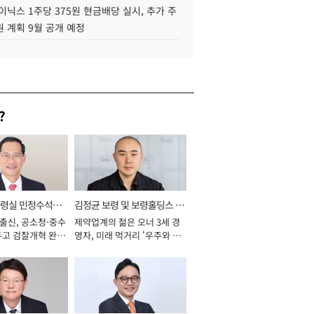
이닉스 1주당 375원 현금배당 실시, 추가 주
 계획 9월 공개 예정
?
통령실 민정수석비
김정균 보령 및 보령홀딩스 대
 출신, 공소청·중수
제약업계의 젊은 오너 3세 경
표이사 사장
두고 검찰개혁 완수
영자, 미래 먹거리 '우주와 헬
년]
스케어' 공들여 [2026년]