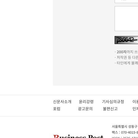
-
200자
까지 쓰실
- 저작권 등 
- 타인에게 불
신문사소개
윤리강령
기사심의규정
이
포럼
광고문의
불편신고
서울특별시 성동구 성
팩스 : 070-4015-
ISSN : 2636-171