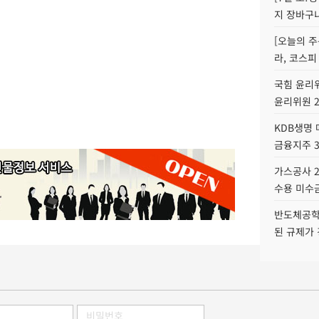
지 장바구
[오늘의 주
라, 코스피
국힘 윤리위
윤리위원 
KDB생명
금융지주 
가스공사 2
수용 미수금
반도체공학
된 규제가 