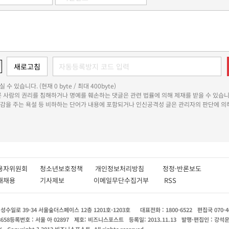
 수 있습니다. (현재 0 byte / 최대 400byte)
다른 사람의 권리를 침해하거나 명예를 훼손하는 댓글은 관련 법률에 의해 제재를 받을 수 있습니
쾌감을 주는 욕설 등 비하하는 단어가 내용에 포함되거나 인신공격성 글은 관리자의 판단에 의해
용자위원회
청소년보호정책
개인정보처리방침
정정·반론보도
인재채용
기사제보
이메일무단수집거부
RSS
수일로 39-34 서울숲더스페이스 12층 1201호-1203호
대표전화 : 1800-6522
편집국 070-4
8658
등록번호 : 서울 아 02897
제호: 비즈니스포스트
등록일: 2013.11.13
발행·편집인 : 강석
X
Copyright ? 2013 비즈니스포스트. All rights reserved.