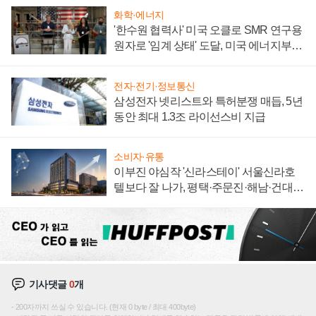
화학·에너지
'한수원 협력사' 미국 오클로 SMR 연구용
원자로 '임계 상태' 도달, 미국 에너지부
"중요한 이정표"
전자·전기·정보통신
삼성전자 넷리스트와 특허분쟁 매듭, 5년
동안 최대 1.3조 라이선스비 지급
소비자·유통
이부진 야심작 '신라스테이' 서울신라호
텔보다 잘 나가, 평택·주문진·해남·건대로
성장판 더 넓힌다
기사댓글
0
개
200자까지 쓰실 수 있습니다. (현재 0 byte / 최대 400byte)