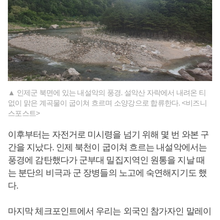
▲ 인제군 북면에 있는 내설악의 풍경. 설악산 자락에서 내려온 티
없이 맑은 계곡물이 굽이쳐 흐르며 소양강으로 합류한다. <비즈니
스포스트>
이후부터는 자전거로 미시령을 넘기 위해 몇 번 와본 구
간을 지났다. 인제 북천이 굽이쳐 흐르는 내설악에서는
풍경에 감탄했다가 군부대 밀집지역인 원통을 지날 때
는 분단의 비극과 군 장병들의 노고에 숙연해지기도 했
다.
마지막 체크포인트에서 우리는 외국인 참가자인 말레이