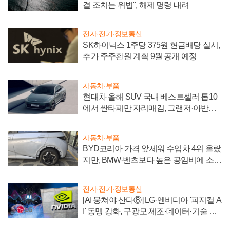
결 조치는 위법", 해제 명령 내려
전자·전기·정보통신
SK하이닉스 1주당 375원 현금배당 실시,
추가 주주환원 계획 9월 공개 예정
자동차·부품
현대차 올해 SUV 국내 베스트셀러 톱10
에서 싼타페만 자리매김, 그랜저·아반떼
'세단 쌍끌이'로 내수 방어
자동차·부품
BYD코리아 가격 앞세워 수입차 4위 올랐
지만, BMW·벤츠보다 높은 공임비에 소비
자 불만 폭발
전자·전기·정보통신
[AI 뭉쳐야 산다⑧] LG·엔비디아 '피지컬 A
I' 동맹 강화, 구광모 제조·데이터·기술 결
집해 종합 로보틱스 기업으로