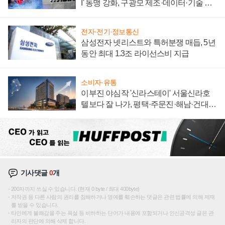
I' 동맹 강화, 구광모 제조·데이터·기술 결
집해 종합 로보틱스 기업으로
전자·전기·정보통신
삼성전자 넷리스트와 특허분쟁 매듭, 5년
동안 최대 1.3조 라이선스비 지급
소비자·유통
이부진 야심작 '신라스테이' 서울신라호
텔보다 잘 나가, 평택·주문진·해남·건대로
성장판 더 넓힌다
기사댓글
0
개
200자까지 쓰실 수 있습니다. (현재 0 byte / 최대 400byte)
저작권 등 다른 사람의 권리를 침해하거나 명예를 훼손하는 댓글은 관련 법률에 의해 제재
를 받을 수 있습니다.
타인에게 불쾌감을 주는 욕설 등 비하하는 단어가 내용에 포함되거나 인신공격성 글은 관
리자의 판단에 의해 삭제 합니다.