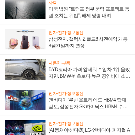
사회
미국 법원 "트럼프 정부 풍력 프로젝트 동
결 조치는 위법", 해제 명령 내려
전자·전기·정보통신
삼성전자, 갤럭시Z 폴드8 사전예약 개통
8월31일까지 연장
자동차·부품
BYD코리아 가격 앞세워 수입차 4위 올랐
지만, BMW·벤츠보다 높은 공임비에 소비
자 불만 폭발
전자·전기·정보통신
엔비디아 '루빈 울트라'에도 HBM4 탑재
검토, 삼성전자·SK하이닉스 HBM4 수율
에 주도권 갈린다
전자·전기·정보통신
[AI 뭉쳐야 산다⑧] LG·엔비디아 '피지컬 A