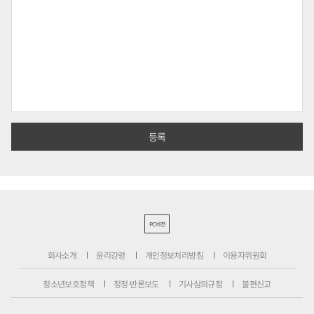
PC버전
회사소개
윤리강령
개인정보처리방침
이용자위원회
청소년보호정책
정정·반론보도
기사심의규정
불편신고