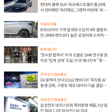
현대차 올해 SUV 국내 베스트셀러 톱10에
서 싼타페만 자리매김, 그랜저·아반떼 '세단
쌍끌이'로 내수 방어
자동차·부품
BYD코리아 가격 앞세워 수입차 4위 올랐지
만, BMW·벤츠보다 높은 공임비에 소비자
불만 폭발
화학·에너지
'한수원 협력사' 미국 오클로 SMR 연구용 원
자로 '임계 상태' 도달, 미국 에너지부 "중요
한 이정표"
전자·전기·정보통신
[AI 뭉쳐야 산다⑧] LG·엔비디아 '피지컬 AI'
동맹 강화, 구광모 제조·데이터·기술 결집
해 종합 로보틱스 기업으로
전자·전기·정보통신
삼성전자 넷리스트와 특허분쟁 매듭, 5년 동
안 최대 1.3조 라이선스비 지급