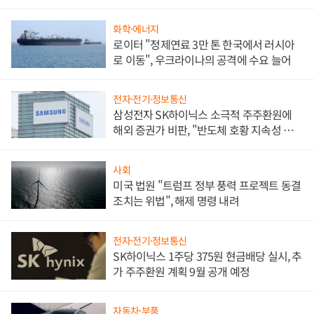
화학·에너지
로이터 "정제연료 3만 톤 한국에서 러시아
로 이동", 우크라이나의 공격에 수요 늘어
전자·전기·정보통신
삼성전자 SK하이닉스 소극적 주주환원에
해외 증권가 비판, "반도체 호황 지속성 의
문"
사회
미국 법원 "트럼프 정부 풍력 프로젝트 동결
조치는 위법", 해제 명령 내려
전자·전기·정보통신
SK하이닉스 1주당 375원 현금배당 실시, 추
가 주주환원 계획 9월 공개 예정
자동차·부품