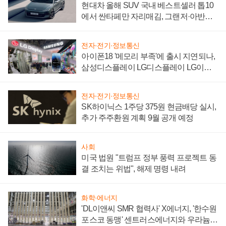
현대차 올해 SUV 국내 베스트셀러 톱10
에서 싼타페만 자리매김, 그랜저·아반떼
'세단 쌍끌이'로 내수 방어
전자·전기·정보통신
아이폰18 '메모리 부족'에 출시 지연되나,
삼성디스플레이 LG디스플레이 LG이노
텍 '탈애플' 수익 다각화 속도
전자·전기·정보통신
SK하이닉스 1주당 375원 현금배당 실시,
추가 주주환원 계획 9월 공개 예정
사회
미국 법원 "트럼프 정부 풍력 프로젝트 동
결 조치는 위법", 해제 명령 내려
화학·에너지
'DL이앤씨 SMR 협력사' X에너지, '한수원
포스코 동맹' 센트러스에너지와 우라늄