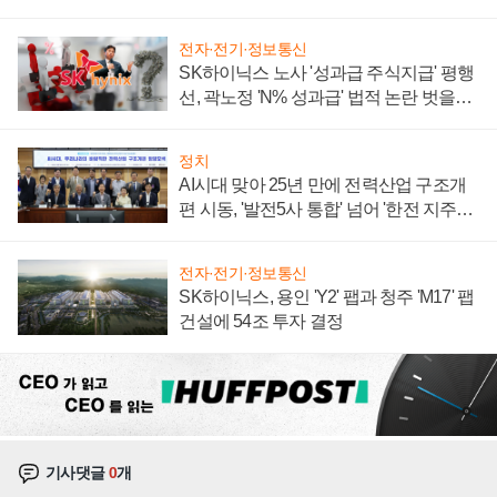
계약 체결
전자·전기·정보통신
SK하이닉스 노사 '성과급 주식지급' 평행
선, 곽노정 'N% 성과급' 법적 논란 벗을지
주목
정치
AI시대 맞아 25년 만에 전력산업 구조개
편 시동, '발전5사 통합' 넘어 '한전 지주사'
재편론도
전자·전기·정보통신
SK하이닉스, 용인 'Y2' 팹과 청주 'M17' 팹
건설에 54조 투자 결정
기사댓글
0
개