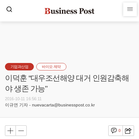
기업과산업
바이오·제약
이덕훈 “대우조선해양 대거 인원감축해
야 생존 가능"
2016-10-11 16:56:11
이규연 기자 - nuevacarta@businesspost.co.kr
0