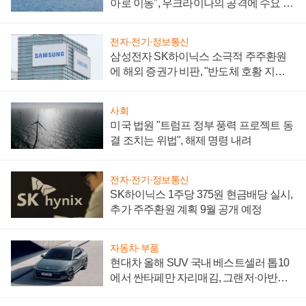
아로 이동", 우크라이나의 공격에 수요 늘
어
전자·전기·정보통신
삼성전자 SK하이닉스 소극적 주주환원
에 해외 증권가 비판, "반도체 호황 지속
성 의문"
사회
미국 법원 "트럼프 정부 풍력 프로젝트 동
결 조치는 위법", 해제 명령 내려
전자·전기·정보통신
SK하이닉스 1주당 375원 현금배당 실시,
추가 주주환원 계획 9월 공개 예정
자동차·부품
현대차 올해 SUV 국내 베스트셀러 톱10
에서 싼타페만 자리매김, 그랜저·아반떼
'세단 쌍끌이'로 내수 방어