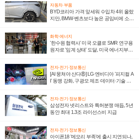
자동차·부품
BYD코리아 가격 앞세워 수입차 4위 올랐
지만, BMW·벤츠보다 높은 공임비에 소비
자 불만 폭발
화학·에너지
'한수원 협력사' 미국 오클로 SMR 연구용
원자로 '임계 상태' 도달, 미국 에너지부
"중요한 이정표"
전자·전기·정보통신
[AI 뭉쳐야 산다⑧] LG·엔비디아 '피지컬 A
I' 동맹 강화, 구광모 제조·데이터·기술 결
집해 종합 로보틱스 기업으로
전자·전기·정보통신
삼성전자 넷리스트와 특허분쟁 매듭, 5년
동안 최대 1.3조 라이선스비 지급
전자·전기·정보통신
아이폰18 '메모리 부족'에 출시 지연되나,