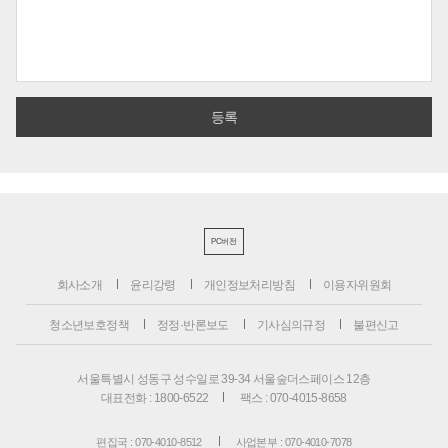
PC버전
회사소개
윤리강령
개인정보처리방침
이용자위원회
청소년보호정책
정정·반론보도
기사심의규정
불편신고
서울특별시 성동구 성수일로 39-34 서울숲더스페이스 12층
대표전화 : 1800-6522
팩스 : 070-4015-8658
편집국 : 070-4010-8512
사업본부 : 070-4010-7078