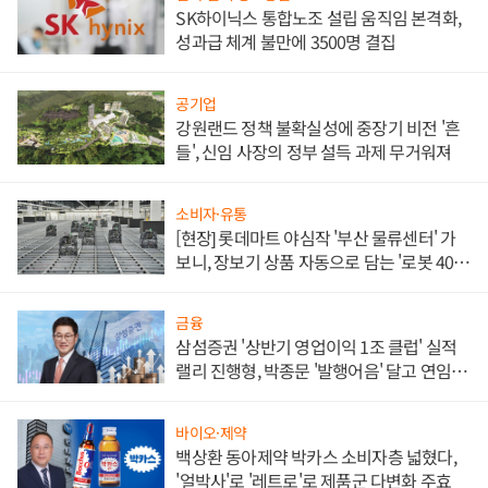
SK하이닉스 통합노조 설립 움직임 본격화,
성과급 체계 불만에 3500명 결집
공기업
강원랜드 정책 불확실성에 중장기 비전 '흔
들', 신임 사장의 정부 설득 과제 무거워져
소비자·유통
[현장] 롯데마트 야심작 '부산 물류센터' 가
보니, 장보기 상품 자동으로 담는 '로봇 400
대' 장관
금융
삼섬증권 '상반기 영업이익 1조 클럽' 실적
랠리 진행형, 박종문 '발행어음' 달고 연임 향
하나
바이오·제약
백상환 동아제약 박카스 소비자층 넓혔다,
'얼박사'로 '레트로'로 제품군 다변화 주효