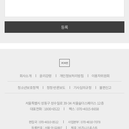
PC버전
회사소개
윤리강령
개인정보처리방침
이용자위원회
청소년보호정책
정정·반론보도
기사심의규정
불편신고
서울특별시 성동구 성수일로 39-34 서울숲더스페이스 12층
대표전화 : 1800-6522
팩스 : 070-4015-8658
편집국 : 070-4010-8512
사업본부 : 070-4010-7078
등록번호 : 서울 아 02897
제호 : 비즈니스포스트