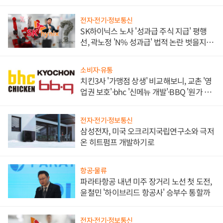
전자·전기·정보통신
SK하이닉스 노사 '성과급 주식 지급' 평행
선, 곽노정 'N% 성과급' 법적 논란 벗을지 주
목
소비자·유통
치킨3사 '가맹점 상생' 비교해보니, 교촌 '영
업권 보호'·bhc '신메뉴 개발'·BBQ '원가 부
담'
전자·전기·정보통신
삼성전자, 미국 오크리지국립연구소와 극저
온 히트펌프 개발하기로
항공·물류
파라타항공 내년 미주 장거리 노선 첫 도전,
윤철민 '하이브리드 항공사' 승부수 통할까
전자·전기·정보통신